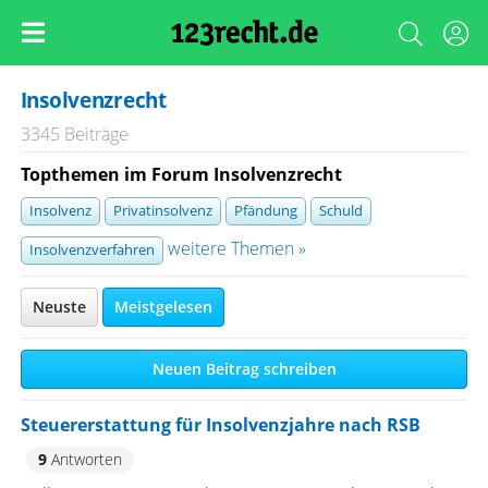
Insolvenzrecht
3345 Beiträge
Topthemen im Forum Insolvenzrecht
Insolvenz
Privatinsolvenz
Pfändung
Schuld
weitere Themen »
Insolvenzverfahren
Neuste
Meistgelesen
Neuen Beitrag schreiben
Steuererstattung für Insolvenzjahre nach RSB
9
Antworten