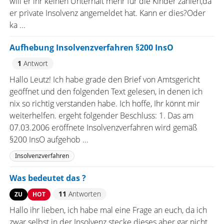
will er ihr keinen Unterhalt mehr für die Kinder zahlen,da
er private Insolvenz angemeldet hat. Kann er dies?Oder
ka ...
Aufhebung Insolvenzverfahren §200 InsO
1
Antwort
Hallo Leutz! Ich habe grade den Brief von Amtsgericht
geöffnet und den folgenden Text gelesen, in denen ich
nix so richtig verstanden habe. Ich hoffe, Ihr könnt mir
weiterhelfen. ergeht folgender Beschluss: 1. Das am
07.03.2006 eröffnete Insolvenzverfahren wird gemäß
§200 InsO aufgehob ...
Insolvenzverfahren
Was bedeutet das ?
11
Antworten
ZU
HOT
Hallo ihr lieben, ich habe mal eine Frage an euch, da ich
zwar selbst in der Insolvenz stecke dieses aber gar nicht