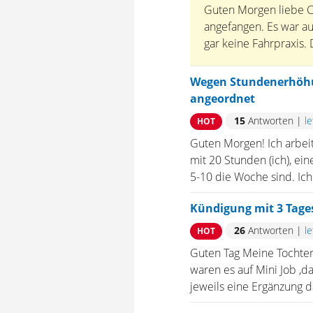
Guten Morgen liebe C
angefangen. Es war au
gar keine Fahrpraxis.
Wegen Stundenerhöhu
angeordnet
15
Antworten
|
l
HOT
Guten Morgen! Ich arbeit
mit 20 Stunden (ich), e
5-10 die Woche sind. Ich 
Kündigung mit 3 Tages
26
Antworten
|
l
HOT
Guten Tag Meine Tochter 
waren es auf Mini Job ,d
jeweils eine Ergänzung d