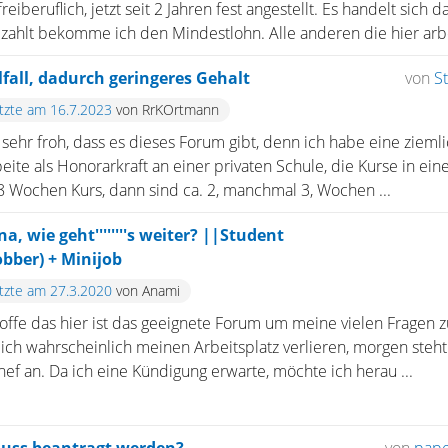
freiberuflich, jetzt seit 2 Jahren fest angestellt. Es handelt sich
zahlt bekomme ich den Mindestlohn. Alle anderen die hier arbe
fall, dadurch geringeres Gehalt
von
S
etzte am 16.7.2023
von RrKOrtmann
sehr froh, dass es dieses Forum gibt, denn ich habe eine ziem
rbeite als Honorarkraft an einer privaten Schule, die Kurse in e
8 Wochen Kurs, dann sind ca. 2, manchmal 3, Wochen ...
a, wie geht''''''''s weiter? ||Student
bber) + Minijob
etzte am 27.3.2020
von Anami
hoffe das hier ist das geeignete Forum um meine vielen Fragen
ich wahrscheinlich meinen Arbeitsplatz verlieren, morgen steht
f an. Da ich eine Kündigung erwarte, möchte ich herau ...