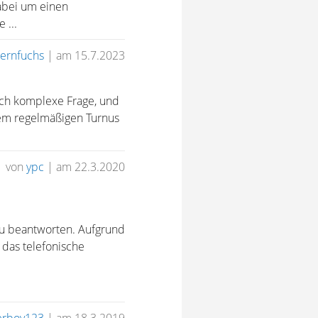
 dabei um einen
 ...
ternfuchs
|
am 15.7.2023
lich komplexe Frage, und
inem regelmäßigen Turnus
von
ypc
|
am 22.3.2020
 zu beantworten. Aufgrund
 das telefonische