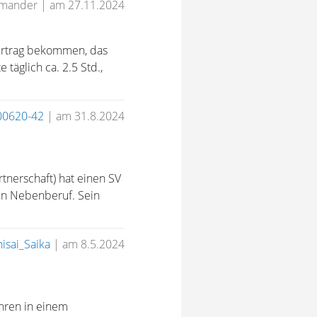
omander
|
am 27.11.2024
vertrag bekommen, das
täglich ca. 2.5 Std.,
00620-42
|
am 31.8.2024
tnerschaft) hat einen SV
gen Nebenberuf. Sein
isai_Saika
|
am 8.5.2024
ahren in einem