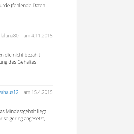
 wurde (fehlende Daten
 laluna80
|
am 4.11.2015
n die nicht bezahlt
lung des Gehaltes
wahaus12
|
am 15.4.2015
das Mindestgehalt liegt
r so gering angesetzt,