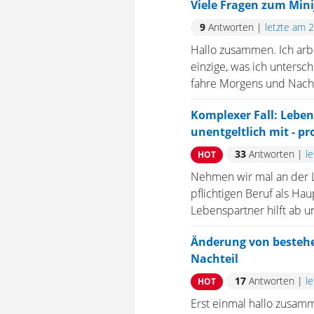
Viele Fragen zum Mini
9
Antworten
|
letzte am 
Hallo zusammen. Ich arb
einzige, was ich untersch
fahre Morgens und Nachmi
Komplexer Fall: Leben
unentgeltlich mit - p
33
Antworten
|
l
HOT
Nehmen wir mal an der Le
pflichtigen Beruf als Ha
Lebenspartner hilft ab u
Änderung von besteh
Nachteil
17
Antworten
|
l
HOT
Erst einmal hallo zusamm