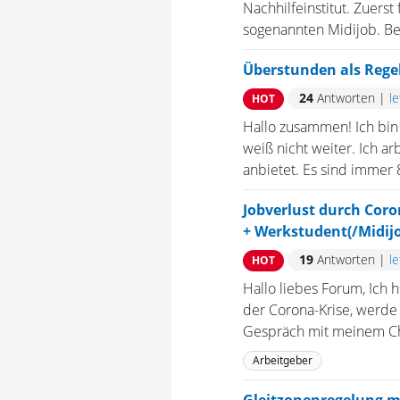
Nachhilfeinstitut. Zuerst 
sogenannten Midijob. Be
Überstunden als Regel
24
Antworten
|
l
HOT
Hallo zusammen! Ich bin 
weiß nicht weiter. Ich a
anbietet. Es sind immer 
Jobverlust durch Coron
+ Werkstudent(/Midijo
19
Antworten
|
l
HOT
Hallo liebes Forum, Ich 
der Corona-Krise, werde 
Gespräch mit meinem Che
Arbeitgeber