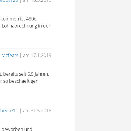
erboy123
|
am 18.3.2019
inkommen ist 480€
er Lohnabrechnung in der
n
Mcfears
|
am 17.1.2019
bereits seit 5,5 Jahren.
r so beschaeftigen
ubeere11
|
am 31.5.2018
job beworben und