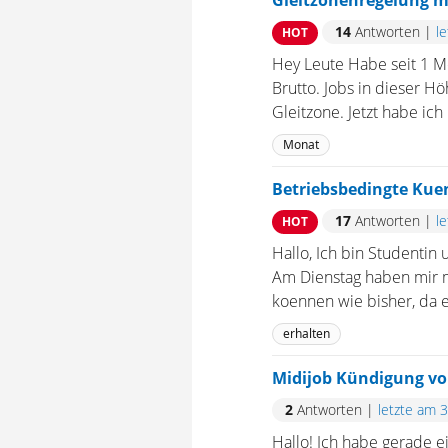
Gleitzonenregelung m
14
Antworten
|
l
HOT
Hey Leute Habe seit 1 M
Brutto. Jobs in dieser H
Gleitzone. Jetzt habe ic
Monat
Betriebsbedingte Kue
17
Antworten
|
l
HOT
Hallo, Ich bin Studentin 
Am Dienstag haben mir m
koennen wie bisher, da ei
erhalten
Midijob Kündigung vor
2
Antworten
|
letzte am 
Hallo! Ich habe gerade e