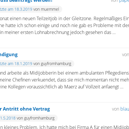
uss beantragt werden?
von
pap
etzte am 18.3.2019
von muemmel
onat einen neuen Teilzeitjob in der Gleitzone. Regelmäßiges E
öhe hatte ich schon einige und noch nie gab es Probleme mit d
h in meiner ersten Lohnabrechnung jedoch gesehen das ...
ndigung
vo
etzte am 18.1.2019
von guyfromhamburg
und arbeite als Midijobberin bei einem ambulanten Pflegedienst, 
eine Chefinen verkuendet, dass sie mich momentan nicht meh
ne Kollegen voraussichtlich ab Maerz auf Vollzeit anfaengt ...
 Antritt ohne Vertrag
von
bla
31.5.2018
von guyfromhamburg
in kleines Problem. Ich hatte mich bei Firma A für einen Midi