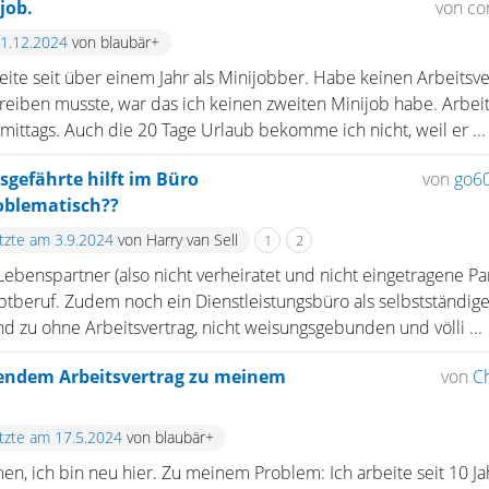
job.
von c
21.12.2024
von blaubär+
eite seit über einem Jahr als Minijobber. Habe keinen Arbeits
reiben musste, war das ich keinen zweiten Minijob habe. Arbeite 
ttags. Auch die 20 Tage Urlaub bekomme ich nicht, weil er ...
sgefährte hilft im Büro
von
go6
roblematisch??
etzte am 3.9.2024
von Harry van Sell
1
2
benspartner (also nicht verheiratet und nicht eingetragene Par
uptberuf. Zudem noch ein Dienstleistungsbüro als selbstständi
nd zu ohne Arbeitsvertrag, nicht weisungsgebunden und völli ...
endem Arbeitsvertrag zu meinem
von
Ch
etzte am 17.5.2024
von blaubär+
en, ich bin neu hier. Zu meinem Problem: Ich arbeite seit 10 J