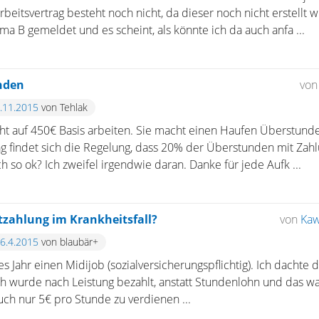
rbeitsvertrag besteht noch nicht, da dieser noch nicht erstellt
Firma B gemeldet und es scheint, als könnte ich da auch anfa ...
nden
von
6.11.2015
von Tehlak
eht auf 450€ Basis arbeiten. Sie macht einen Haufen Überstunde
ag findet sich die Regelung, dass 20% der Überstunden mit Zah
h so ok? Ich zweifel irgendwie daran. Danke für jede Aufk ...
tzahlung im Krankheitsfall?
von
Ka
16.4.2015
von blaubär+
tes Jahr einen Midijob (sozialversicherungspflichtig). Ich dachte 
Ich wurde nach Leistung bezahlt, anstatt Stundenlohn und das wa
ch nur 5€ pro Stunde zu verdienen ...