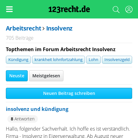
Arbeitsrecht
Insolvenz
705 Beiträge
Topthemen im Forum Arbeitsrecht Insolvenz
Kündigung
krankheit lohnfortzahlung
Lohn
Insolvenzgeld
Neuste
Meistgelesen
Neuen Beitrag schreiben
insolvenz und kündigung
8
Antworten
Hallo, folgender Sachverhalt. Ich hoffe es ist verständlich.
Firma - Insolvenz in Eigenverwaltung. Ab August neuer