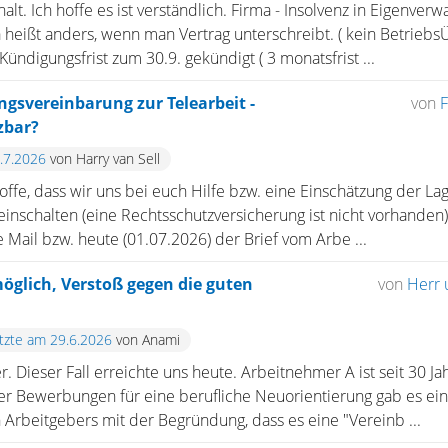
alt. Ich hoffe es ist verständlich. Firma - Insolvenz in Eigenver
 heißt anders, wenn man Vertrag unterschreibt. ( kein Betriebs
Kündigungsfrist zum 30.9. gekündigt ( 3 monatsfrist ...
gsvereinbarung zur Telearbeit -
von
F
zbar?
2.7.2026
von Harry van Sell
hoffe, dass wir uns bei euch Hilfe bzw. eine Einschätzung der L
einschalten (eine Rechtsschutzversicherung ist nicht vorhanden)
e Mail bzw. heute (01.07.2026) der Brief vom Arbe ...
öglich, Verstoß gegen die guten
von
Herr 
etzte am 29.6.2026
von Anami
 Dieser Fall erreichte uns heute. Arbeitnehmer A ist seit 30 Jah
der Bewerbungen für eine berufliche Neuorientierung gab es ei
 Arbeitgebers mit der Begründung, dass es eine "Vereinb ...