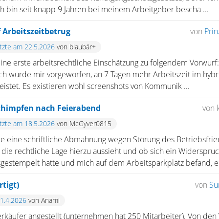
ch bin seit knapp 9 Jahren bei meinem Arbeitgeber beschä ...
 Arbeitszeitbetrug
von
Pri
etzte am 22.5.2026
von blaubär+
eine erste arbeitsrechtliche Einschätzung zu folgendem Vorwurf:
 wurde mir vorgeworfen, an 7 Tagen mehr Arbeitszeit im hybri
leistet. Es existieren wohl screenshots von Kommunik ...
himpfen nach Feierabend
von 
etzte am 18.5.2026
von McGyver0815
be eine schriftliche Abmahnung wegen Störung des Betriebsf
die rechtliche Lage hierzu aussieht und ob sich ein Widerspruch
estempelt hatte und mich auf dem Arbeitsparkplatz befand, er 
tigt)
von
Su
21.4.2026
von Anami
erkäufer angestellt (unternehmen hat 250 Mitarbeiter). Von den