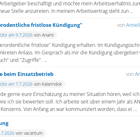
rbeitgeber beschäftigt und möchte mein Arbeitsverhältnis z
ue Stelle anzutreten. In meinem Arbeitsvertrag steht zun ...
rodentliche fristlose Kündigung"
von
Annel
etzte am 9.7.2026
von Anami
ßerordentliche fristlose" Kündigung erhalten. Im Kündigungsschre
kreten Anlass. Im Gespräch als mir die Kündigung übergeben wu
h" und "Zugriffe". ...
 beim Einsatzbetrieb
von
A
etzte am 7.7.2026
von Kalanndok
e gerne eure Einschätzung zu meiner Situation hören, weil ich 
ie ich sie bewerten soll. Ich arbeite seit über einem Jahr als 
Konzerns. Von Anfang an war kommuniziert worden, dass ei ...
gung
6.7.2026
von vacantum