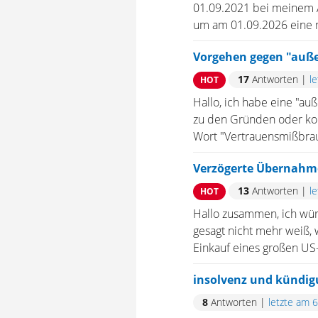
01.09.2021 bei meinem A
um am 01.09.2026 eine ne
Vorgehen gegen "auße
17
Antworten
|
l
HOT
Hallo, ich habe eine "au
zu den Gründen oder kon
Wort "Vertrauensmißbrauc
Verzögerte Übernahme
13
Antworten
|
l
HOT
Hallo zusammen, ich würd
gesagt nicht mehr weiß, w
Einkauf eines großen US-
insolvenz und kündi
8
Antworten
|
letzte am 