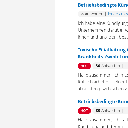
Betriebsbedingte Kün
8
Antworten
|
letzte am 
Ich habe eine Kündigung
Unternehmen darüber wird
Ihnen und uns, der , bes
Toxische Filialleitung
Krankheits-Zweifel un
30
Antworten
|
l
HOT
Hallo zusammen, ich muss
Rat. Ich arbeite in eine
absoluten psychischen Zer
Betriebsbedingte Kün
30
Antworten
|
l
HOT
Hallo zusammen, ich hätt
Kündigung und der mögli