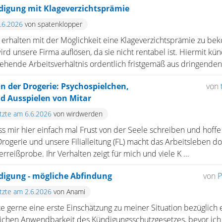
digung mit Klageverzichtsprämie
8.6.2026
von spatenklopper
 erhalten mit der Möglichkeit eine Klageverzichtsprämie zu b
 unsere Firma auflösen, da sie nicht rentabel ist. Hiermit kü
tehende Arbeitsverhältnis ordentlich fristgemäß aus dringenden 
 in der Drogerie: Psychospielchen,
von
d Ausspielen von Mitar
etzte am 6.6.2026
von wirdwerden
 mir hier einfach mal Frust von der Seele schreiben und hoffe 
r Drogerie und unsere Filialleitung (FL) macht das Arbeitsleben 
reißprobe. Ihr Verhalten zeigt für mich und viele K ...
digung - mögliche Abfindung
von
P
etzte am 2.6.2026
von Anami
e gerne eine erste Einschätzung zu meiner Situation bezüglich
chen Anwendbarkeit des Kündigungsschutzgesetzes, bevor ich h