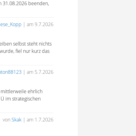
um 31.08.2026 beenden,
iese_Kopp
|
am 9.7.2026
iben selbst steht nichts
rde, fiel nur kurz das
nton88123
|
am 5.7.2026
mittlerweile ehrlich
ANÜ im strategischen
von
Skak
|
am 1.7.2026