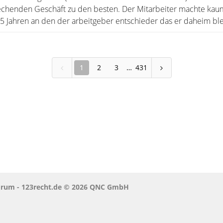
echenden Geschäft zu den besten. Der Mitarbeiter machte kau
2,5 Jahren an den der arbeitgeber entschieder das er daheim blei
1
2
3
431
orum - 123recht.de © 2026 QNC GmbH