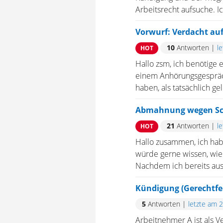
Arbeitsrecht aufsuche. I
Vorwurf: Verdacht auf
10
Antworten
|
l
HOT
Hallo zsm, ich benötige 
einem Anhörungsgespräch
haben, als tatsächlich ge
Abmahnung wegen Sc
21
Antworten
|
l
HOT
Hallo zusammen, ich ha
würde gerne wissen, wie 
Nachdem ich bereits ausg
Kündigung (Gerechtfer
5
Antworten
|
letzte am 
Arbeitnehmer A ist als V