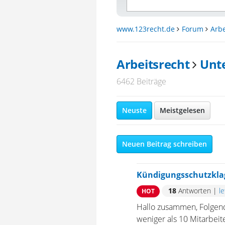
www.123recht.de
Forum
Arbe
Arbeitsrecht
Unt
6462 Beiträge
Neuste
Meistgelesen
Neuen Beitrag schreiben
Kündigungsschutzklag
18
Antworten
|
l
HOT
Hallo zusammen, Folgend
weniger als 10 Mitarbeit