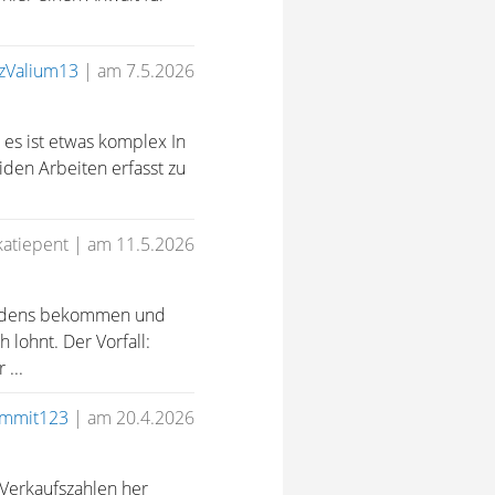
nzValium13
|
am 7.5.2026
 es ist etwas komplex In
den Arbeiten erfasst zu
katiepent
|
am 11.5.2026
riedens bekommen und
 lohnt. Der Vorfall:
...
mmit123
|
am 20.4.2026
 Verkaufszahlen her