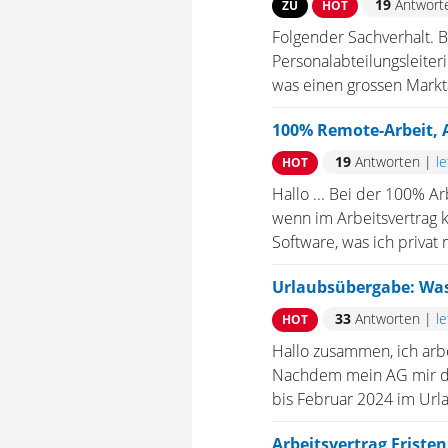
19
Antwort
ZU
HOT
Folgender Sachverhalt. 
Personalabteilungsleite
was einen grossen Marktan
100% Remote-Arbeit, 
19
Antworten
|
l
HOT
Hallo ... Bei der 100% 
wenn im Arbeitsvertrag k
Software, was ich privat
Urlaubsübergabe: Was
33
Antworten
|
l
HOT
Hallo zusammen, ich arb
Nachdem mein AG mir den
bis Februar 2024 im Urla
Arbeitsvertrag Friste