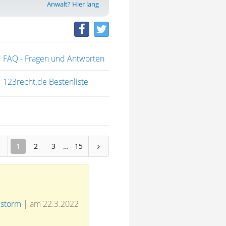
Anwalt? Hier lang
FAQ - Fragen und Antworten
123recht.de Bestenliste
1
2
3
15
lstorm
|
am 22.3.2022