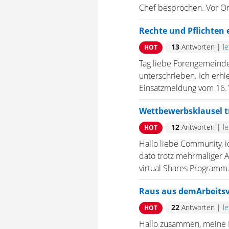
Chef besprochen. Vor Ort 
Rechte und Pflichten
13
Antworten
|
l
HOT
Tag liebe Forengemeinde 
unterschrieben. Ich erhie
Einsatzmeldung vom 16.1
Wettbewerbsklausel tr
12
Antworten
|
l
HOT
Hallo liebe Community, 
dato trotz mehrmaliger 
virtual Shares Programm.
Raus aus demArbeitsv
22
Antworten
|
l
HOT
Hallo zusammen, meine Fi