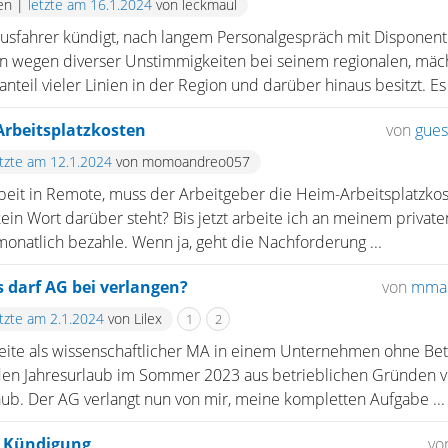
en
|
letzte am 16.1.2024
von leckmaul
Busfahrer kündigt, nach langem Personalgespräch mit Disponen
rin wegen diverser Unstimmigkeiten bei seinem regionalen, mä
teil vieler Linien in der Region und darüber hinaus besitzt. Es 
Arbeitsplatzkosten
von
gues
etzte am 12.1.2024
von momoandreo057
Arbeit in Remote, muss der Arbeitgeber die Heim-Arbeitsplatzk
ein Wort darüber steht? Bis jetzt arbeite ich an meinem privat
 monatlich bezahle. Wenn ja, geht die Nachforderung ...
 darf AG bei verlangen?
von
mmar
etzte am 2.1.2024
von Lilex
1
2
eite als wissenschaftlicher MA in einem Unternehmen ohne Betr
 Jahresurlaub im Sommer 2023 aus betrieblichen Gründen ver
ub. Der AG verlangt nun von mir, meine kompletten Aufgabe ...
n Kündigung
vo