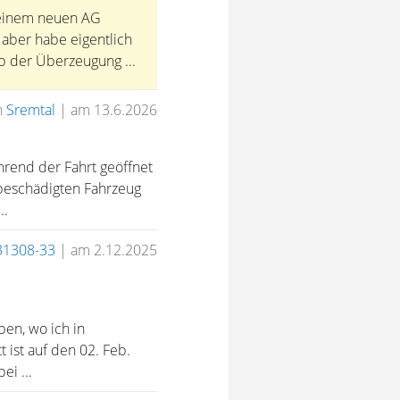
 einem neuen AG
 aber habe eigentlich
ip der Überzeugung ...
n
Sremtal
|
am 13.6.2026
ährend der Fahrt geöffnet
 beschädigten Fahrzeug
..
31308-33
|
am 2.12.2025
ben, wo ich in
 ist auf den 02. Feb.
ei ...