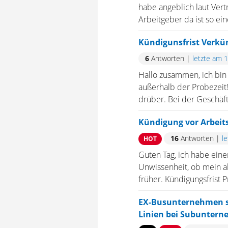
habe angeblich laut Vert
Arbeitgeber da ist so ei
Kündigunsfrist Verkü
6
Antworten
|
letzte am 
Hallo zusammen, ich bin n
außerhalb der Probezeit
drüber. Bei der Geschäft
Kündigung vor Arbeit
16
Antworten
|
l
HOT
Guten Tag, ich habe eine
Unwissenheit, ob mein ak
früher. Kündigungsfrist P
EX-Busunternehmen s
Linien bei Subuntern