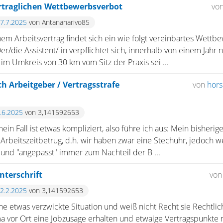
rtraglichen Wettbewerbsverbot
vo
17.7.2025
von Antananarivo85
m Arbeitsvertrag findet sich ein wie folgt vereinbartes Wettbe
r/die Assistent/-in verpflichtet sich, innerhalb von einem Jahr
 im Umkreis von 30 km vom Sitz der Praxis sei ...
h Arbeitgeber / Vertragsstrafe
von
hors
2.6.2025
von 3,141592653
ein Fall ist etwas kompliziert, also führe ich aus: Mein bisheri
Arbeitszeitbetrug, d.h. wir haben zwar eine Stechuhr, jedoch we
und "angepasst" immer zum Nachteil der B ...
nterschrift
vo
22.2.2025
von 3,141592653
eine etwas verzwickte Situation und weiß nicht Recht sie Rechtli
ma vor Ort eine Jobzusage erhalten und etwaige Vertragspunkte