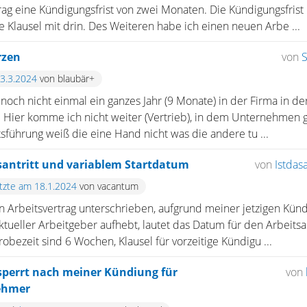
rag eine Kündigungsfrist von zwei Monaten. Die Kündigungsfrist i
ne Klausel mit drin. Des Weiteren habe ich einen neuen Arbe ...
rzen
von
S
13.3.2024
von blaubär+
och nicht einmal ein ganzes Jahr (9 Monate) in der Firma in der 
! Hier komme ich nicht weiter (Vertrieb), in dem Unternehmen 
sführung weiß die eine Hand nicht was die andere tu ...
santritt und variablem Startdatum
von
Istdas
etzte am 18.1.2024
von vacantum
n Arbeitsvertrag unterschrieben, aufgrund meiner jetzigen Künd
tueller Arbeitgeber aufhebt, lautet das Datum für den Arbeitsa
robezeit sind 6 Wochen, Klausel für vorzeitige Kündigu ...
perrt nach meiner Kündiung für
von
ehmer