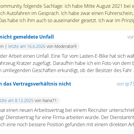
ommunity, folgende Sachlage: ich habe Mitte August 2021 bei
ch Autofahren im Gespräch. Ich habe zwar einen Führerschein,
 Das habe ich ihm auch so auseinander gesetzt. Ich war im Prinz
nicht gemeldete Unfall
vo
en
|
letzte am 16.6.2026
von Moderator9
 der Arbeit einen Unfall. Eine Tür vom Lasten-E-Bike hat sich w
rzeug Kratzer zugefügt. Daraufhin habe ich ein Foto von dem
 umliegenden Geschäften erkundigt, ob der Besitzer des Fahr .
n das Vertragsverhältnis nicht
von
ip7
etzte am 8.12.2025
von Nana71
nat einen neuen Arbeitsvertrag bei einem Recruiter unterschrie
 Dienstvertrag für eine Firma arbeiten würde. Der Dienstantritt
ich eine noch bessere Position gefunden mit einem direkten Arb