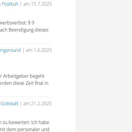
n
Postkuh
|
am 15.7.2025
werbsverbot: § 9
 nach Beendigung dieses
ingaround
|
am 1.6.2025
ger Arbeitgeber begeht
rden diese Zeit final in
n
Gottwalt
|
am 21.2.2025
ch zu bewerten: Ich habe
 mit dem personaler und