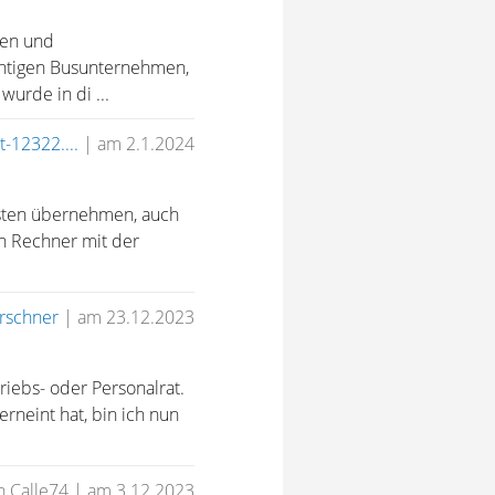
ten und
chtigen Busunternehmen,
wurde in di ...
t-12322....
|
am 2.1.2024
osten übernehmen, auch
en Rechner mit der
schner
|
am 23.12.2023
iebs- oder Personalrat.
neint hat, bin ich nun
n Calle74
|
am 3.12.2023