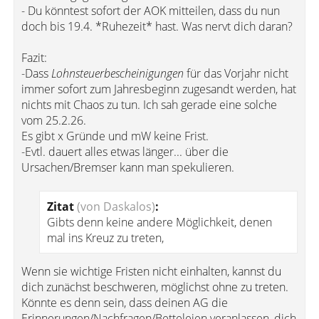
- Du könntest sofort der AOK mitteilen, dass du nun
doch bis 19.4. *Ruhezeit* hast. Was nervt dich daran?
Fazit:
-Dass
Lohnsteuerbescheinigungen
für das Vorjahr nicht
immer sofort zum Jahresbeginn zugesandt werden, hat
nichts mit Chaos zu tun. Ich sah gerade eine solche
vom 25.2.26.
Es gibt x Gründe und mW keine Frist.
-Evtl. dauert alles etwas länger... über die
Ursachen/Bremser kann man spekulieren.
Zitat
(von Daskalos)
:
Gibts denn keine andere Möglichkeit, denen
mal ins Kreuz zu treten,
Wenn sie wichtige Fristen nicht einhalten, kannst du
dich zunächst beschweren, möglichst ohne zu treten.
Könnte es denn sein, dass deinen AG die
Erinnerungen/Nachfragen/Betteleien veranlassen, dich