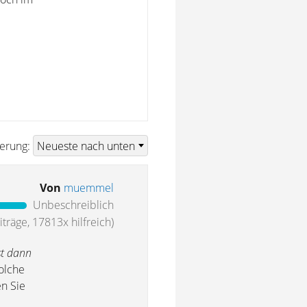
ierung:
Von
muemmel
Unbeschreiblich
träge, 17813x hilfreich)
st dann
olche
n Sie