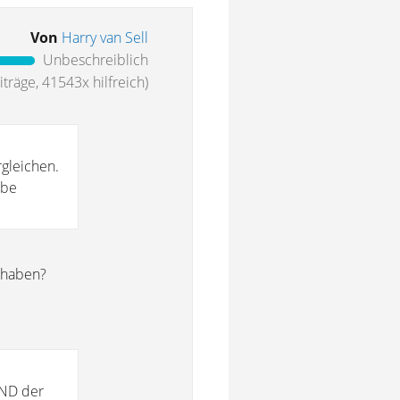
Von
Harry van Sell
Unbeschreiblich
träge, 41543x hilfreich)
gleichen.
rbe
t haben?
UND der