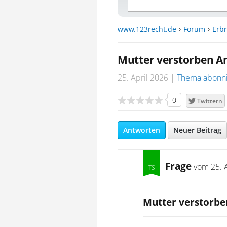
www.123recht.de
Forum
Erbr
Mutter verstorben An
25. April 2026
Thema abonn
0
Twittern
Antworten
Neuer Beitrag
Frage
vom
25. 
Mutter verstorben