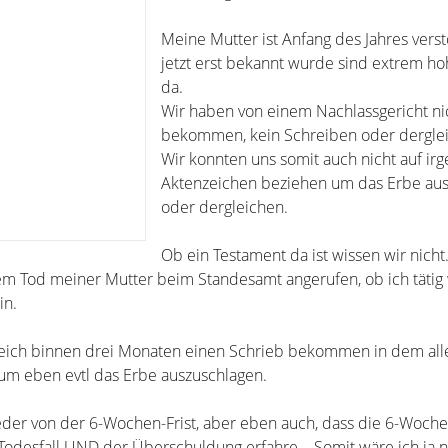
Meine Mutter ist Anfang des Jahres vers
jetzt erst bekannt wurde sind extrem h
da.
Wir haben von einem Nachlassgericht ni
bekommen, kein Schreiben oder dergle
Wir konnten uns somit auch nicht auf ir
Aktenzeichen beziehen um das Erbe au
oder dergleichen.
Ob ein Testament da ist wissen wir nicht
em Tod meiner Mutter beim Standesamt angerufen, ob ich täti
in.
eich binnen drei Monaten einen Schrieb bekommen in dem all
.) um eben evtl das Erbe auszuschlagen.
der von der 6-Wochen-Frist, aber eben auch, dass die 6-Woche
Todesfall UND der Überschuldung erfahre... Somit wäre ich ja 