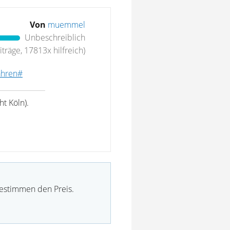
Von
muemmel
Unbeschreiblich
träge, 17813x hilfreich)
fahren#
t Köln).
bestimmen den Preis.