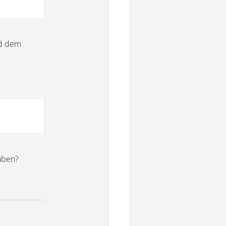
nd dem
aben?