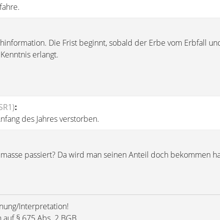
fahre.
schinformation. Die Frist beginnt, sobald der Erbe vom Erbfall u
Kenntnis erlangt.
SR1)
:
nfang des Jahres verstorben.
rbmasse passiert? Da wird man seinen Anteil doch bekommen h
nung/Interpretation!
h auf § 675 Abs. 2 BGB