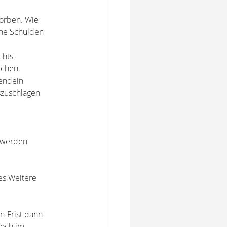
torben. Wie
ohe Schulden
chts
ichen.
gendein
szuschlagen
.
g werden
es Weitere
n-Frist dann
noch im