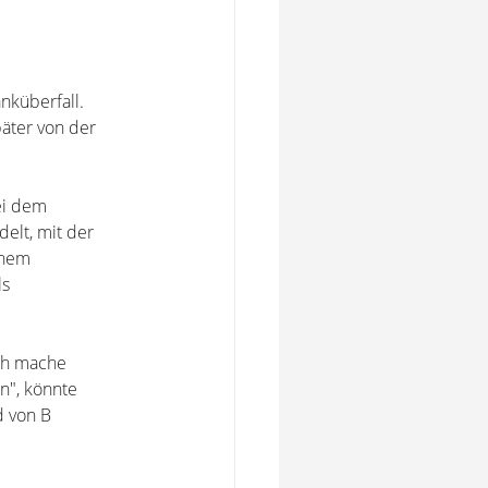
küberfall.
äter von der
ei dem
elt, mit der
inem
ls
Ich mache
n", könnte
d von B