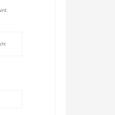
ird.
echt