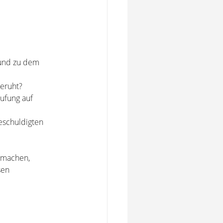
 und zu dem
beruht?
rufung auf
Beschuldigten
u machen,
sen