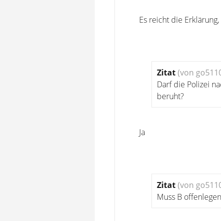
Es reicht die Erklärun
Zitat
(von go511
Darf die Polizei 
beruht?
Ja
Zitat
(von go511
Muss B offenlegen,