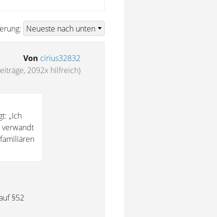
ierung:
Von
cirius32832
eiträge, 2092x hilfreich)
t: „Ich
r verwandt
familiären
auf §52