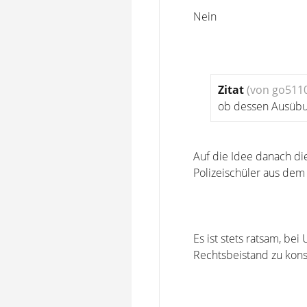
Nein
Zitat
(von go511
ob dessen Ausübun
Auf die Idee danach di
Polizeischüler aus dem
Es ist stets ratsam, be
Rechtsbeistand zu kons