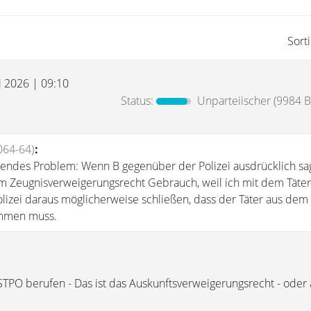
Sort
i 2026 | 09:10
Status:
Unparteiischer
(9984 B
064-64)
:
lgendes Problem: Wenn B gegenüber der Polizei ausdrücklich sag
 Zeugnisverweigerungsrecht Gebrauch, weil ich mit dem Täte
olizei daraus möglicherweise schließen, dass der Täter aus dem 
ammen muss.
STPO berufen - Das ist das Auskunftsverweigerungsrecht - oder 