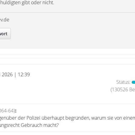
uldigten gibt oder nicht.
ev.de
wort
i 2026 | 12:39
Status:
(130526 Bei
064-64)
:
genüber der Polizei überhaupt begründen, warum sie von eine
ungsrecht Gebrauch macht?