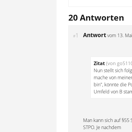
20 Antworten
Antwort
1
vom
13. Ma
#
Zitat
(von go511
Nun stellt sich fo
mache von meinem
bin", könnte die P
Umfeld von B st
Man kann sich auf §55 
STPO. Je nachdem