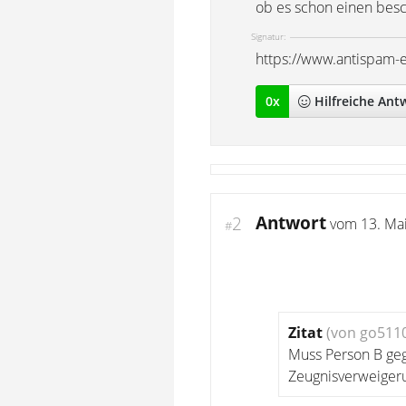
ob es schon einen besch
Signatur:
https://www.antispam-
0
x
Hilfreich
e Ant
Antwort
2
vom
13. Ma
#
Zitat
(von go511
Muss Person B ge
Zeugnisverweiger