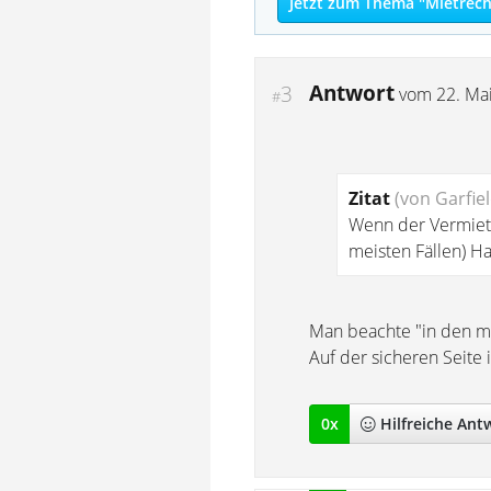
Jetzt zum Thema "Mietrech
Antwort
3
vom
22. Ma
#
Zitat
(von Garfie
Wenn der Vermiete
meisten Fällen) H
Man beachte "in den mei
Auf der sicheren Seite
0
x
Hilfreich
e Ant