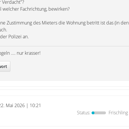
r Verdacht"?
al welcher Fachrichtung, bewirken?
e Zustimmung des Mieters die Wohnung betritt ist das (in de
uch.
er Polizei an.
eln .... nur krasser!
wort
22. Mai 2026 | 10:21
Status:
Frischling