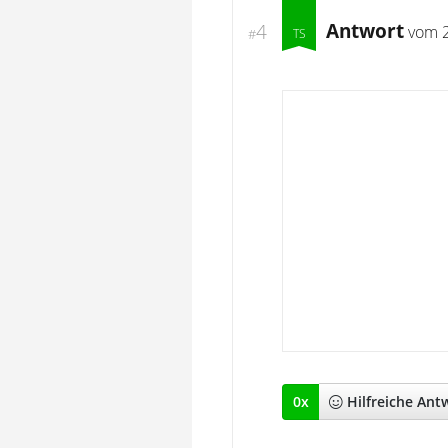
Antwort
4
vom
#
0
x
Hilfreich
e Ant