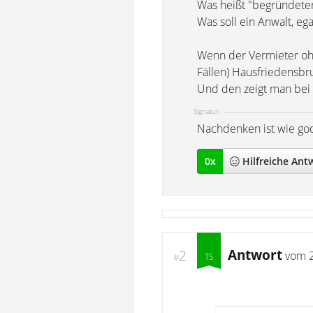
Was heißt "begründete
Was soll ein Anwalt, eg
Wenn der Vermieter ohn
Fällen) Hausfriedensbr
Und den zeigt man bei d
Signatur:
Nachdenken ist wie goog
0
x
Hilfreich
e Ant
Antwort
2
vom
#