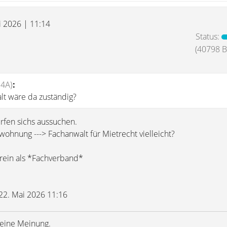
i 2026 | 11:14
Status:
(40798 Be
n4A)
:
t wäre da zuständig?
rfen sichs aussuchen.
ohnung ---> Fachanwalt für Mietrecht vielleicht?
rein als *Fachverband*
 22. Mai 2026 11:16
meine Meinung.