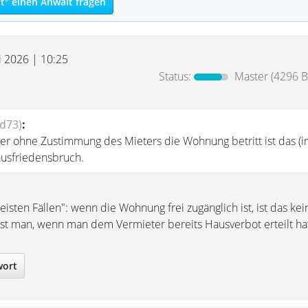
t" einen Anwalt fragen
i 2026 | 10:25
Status:
Master
(4296 B
ld73)
:
r ohne Zustimmung des Mieters die Wohnung betritt ist das (i
ausfriedensbruch.
sten Fällen": wenn die Wohnung frei zugänglich ist, ist das kei
 ist man, wenn man dem Vermieter bereits Hausverbot erteilt ha
wort