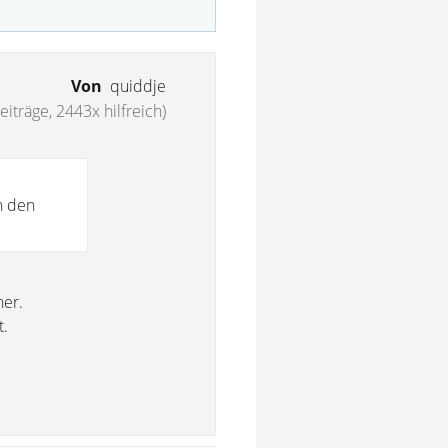
Von
quiddje
eiträge, 2443x hilfreich)
n den
ner.
t.