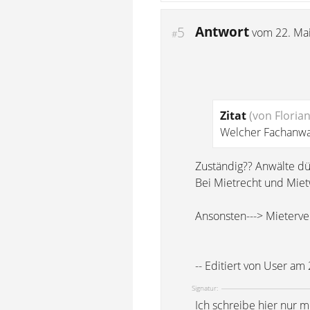
Antwort
5
vom
22. Ma
#
Zitat
(von Floria
Welcher Fachanwal
Zuständig?? Anwälte dü
Bei Mietrecht und Mietw
Ansonsten---> Mieterve
-- Editiert von User am
Signatur:
Ich schreibe hier nur 