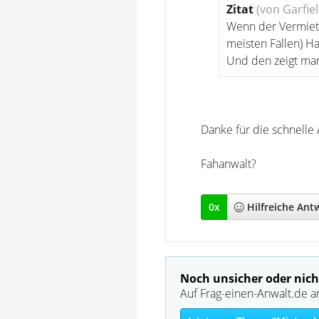
Zitat
(von Garfie
Wenn der Vermiete
meisten Fällen) H
Und den zeigt man 
Danke für die schnelle 
Fahanwalt?
0
x
Hilfreich
e Ant
Noch unsicher oder nich
Auf Frag-einen-Anwalt.de a