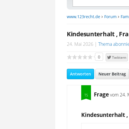
www.123recht.de
Forum
Fami
Kindesunterhalt , Fr
24. Mai 2026
Thema abonni
0
Twittern
Antworten
Neuer Beitrag
Frage
vom
24. 
Kindesunterhalt ,