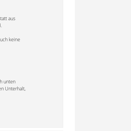
att aus
.
auch keine
h unten
en Unterhalt,