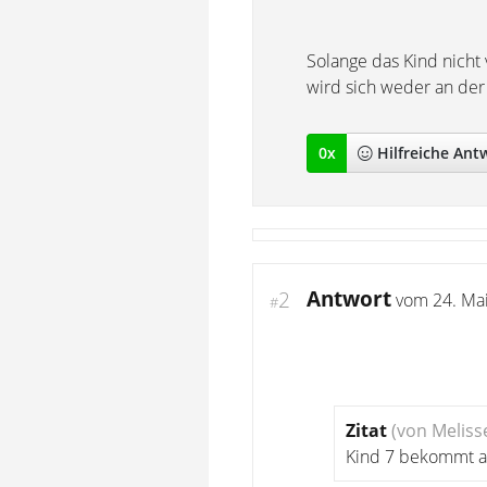
Solange das Kind nicht 
wird sich weder an der
0
x
Hilfreich
e Ant
Antwort
2
vom
24. Ma
#
Zitat
(von Meliss
Kind 7 bekommt ak