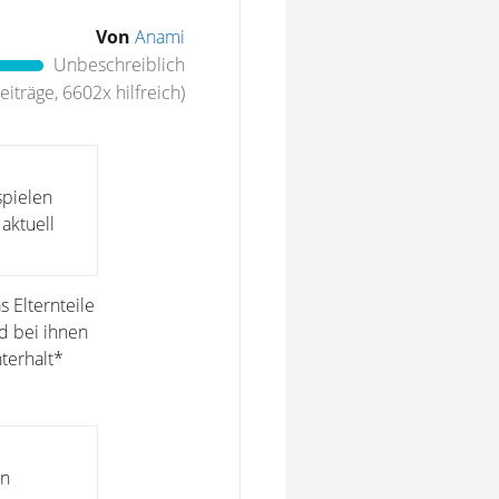
Von
Anami
Unbeschreiblich
iträge, 6602x hilfreich)
spielen
 aktuell
s Elternteile
nd bei ihnen
terhalt*
un