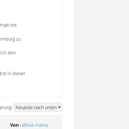
halt mit
uxemburg zu
lich den
bst in dieser
ierung:
Von
ratlose mama