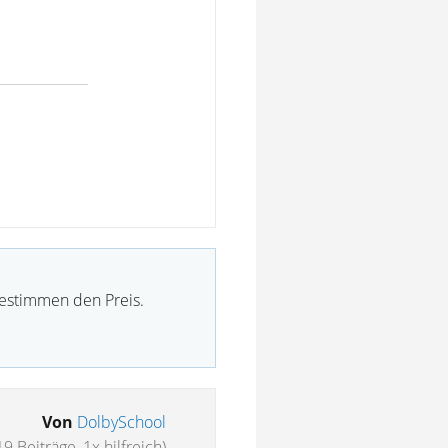
bestimmen den Preis.
Von
DolbySchool
19 Beiträge, 1x hilfreich)