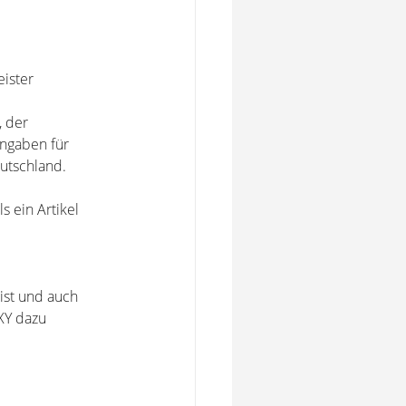
eister
 der
Angaben für
utschland.
s ein Artikel
ist und auch
 XY dazu