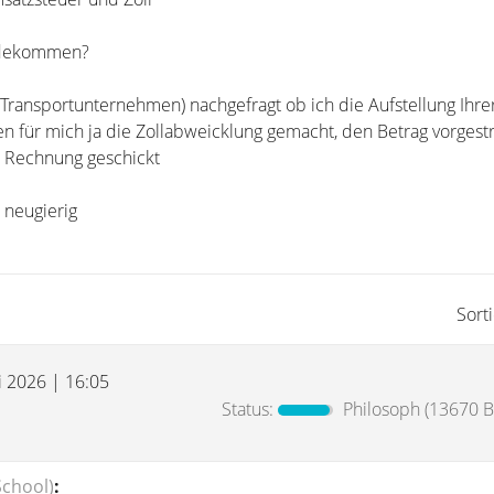
ndekommen?
ransportunternehmen) nachgefragt ob ich die Aufstellung Ihr
n für mich ja die Zollabweicklung gemacht, den Betrag vorgest
 Rechnung geschickt
 neugierig
Sort
i 2026 | 16:05
Status:
Philosoph
(13670 Be
School)
: