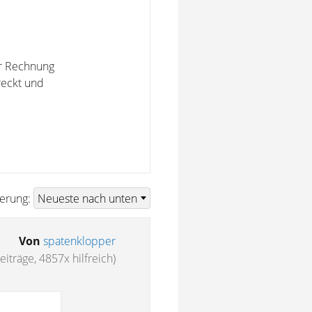
er Rechnung
reckt und
ierung:
Von
spatenklopper
iträge, 4857x hilfreich)