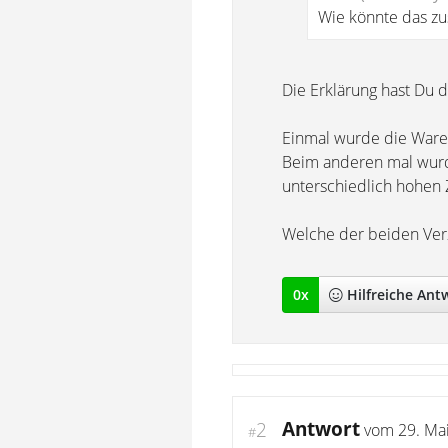
Wie könnte das 
Die Erklärung hast Du 
Einmal wurde die Ware 
Beim anderen mal wurd
unterschiedlich hohen 
Welche der beiden Verz
0
x
Hilfreich
e Ant
Antwort
2
vom
29. Ma
#