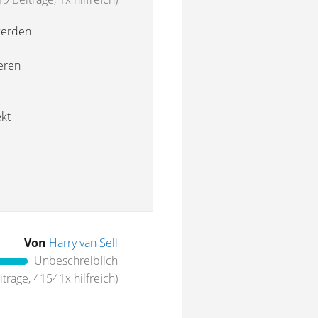
 werden
eren
ekt
Von
Harry van Sell
Unbeschreiblich
träge, 41541x hilfreich)