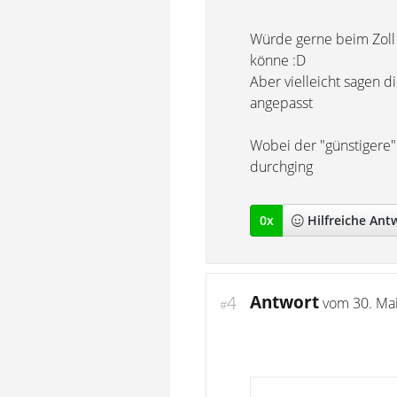
Würde gerne beim Zoll 
könne :D
Aber vielleicht sagen 
angepasst
Wobei der "günstigere"
durchging
0
x
Hilfreich
e Ant
Antwort
4
vom
30. Ma
#