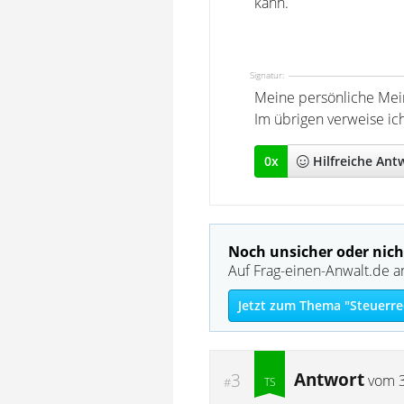
kann.
Signatur:
Meine persönliche Mei
Im übrigen verweise ic
0
x
Hilfreich
e Ant
Noch unsicher oder nich
Auf Frag-einen-Anwalt.de a
Jetzt zum Thema "Steuerre
Antwort
3
vom
#