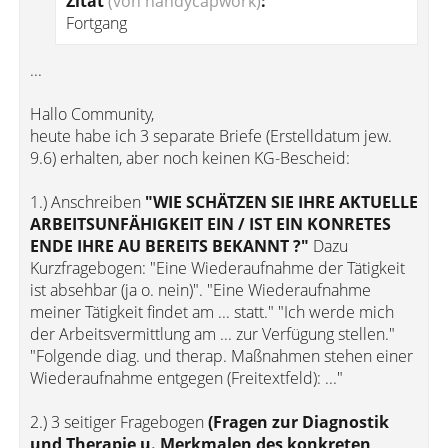
Zitat
(von handycapwork)
:
Fortgang
...
Hallo Community,
heute habe ich 3 separate Briefe (Erstelldatum jew.
9.6) erhalten, aber noch keinen KG-Bescheid:
1.) Anschreiben
"WIE SCHÄTZEN SIE IHRE AKTUELLE
ARBEITSUNFÄHIGKEIT EIN / IST EIN KONRETES
ENDE IHRE AU BEREITS BEKANNT ?"
Dazu
Kurzfragebogen: "Eine Wiederaufnahme der Tätigkeit
ist absehbar (ja o. nein)". "Eine Wiederaufnahme
meiner Tätigkeit findet am ... statt." "Ich werde mich
der Arbeitsvermittlung am ... zur Verfügung stellen."
"Folgende diag. und therap. Maßnahmen stehen einer
Wiederaufnahme entgegen (Freitextfeld): ..."
2.) 3 seitiger Fragebogen
(Fragen zur Diagnostik
und Therapie u. Merkmalen des konkreten