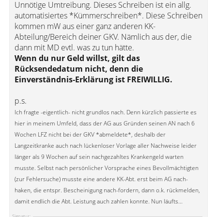
Unnötige Umtreibung. Dieses Schreiben ist ein allg.
automatisiertes *Kümmerschreiben*. Diese Schreiben
kommen mW aus einer ganz anderen KK-
Abteilung/Bereich deiner GKV. Nämlich aus der, die
dann mit MD evtl. was zu tun hätte.
Wenn du nur Geld willst, gilt das
Rücksendedatum nicht, denn die
Einverständnis-Erklärung ist FREIWILLIG.
p.s.
Ich fragte -eigentlich- nicht grundlos nach. Denn kürzlich passierte es
hier in meinem Umfeld, dass der AG aus Gründen seinen AN nach 6
Wochen LFZ nicht bei der GKV *abmeldete*, deshalb der
Langzeitkranke auch nach lückenloser Vorlage aller Nachweise leider
länger als 9 Wochen auf sein nachgezahltes Krankengeld warten
musste. Selbst nach persönlicher Vorsprache eines Bevollmächtigten
(zur Fehlersuche) musste eine andere KK-Abt. erst beim AG nach-
haken, die entspr. Bescheinigung nach-fordern, dann o.k. rückmelden,
damit endlich die Abt. Leistung auch zahlen konnte. Nun läufts...
Signatur: