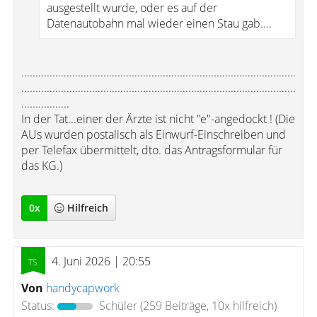
ausgestellt wurde, oder es auf der
Datenautobahn mal wieder einen Stau gab....
.................................................................................................
.................................................................................................
.................
In der Tat...einer der Ärzte ist nicht "e"-angedockt ! (Die
AUs wurden postalisch als Einwurf-Einschreiben und
per Telefax übermittelt, dto. das Antragsformular für
das KG.)
0
x
Hilfreich
4. Juni 2026 | 20:55
Von
handycapwork
Status:
Schüler
(259 Beiträge, 10x hilfreich)