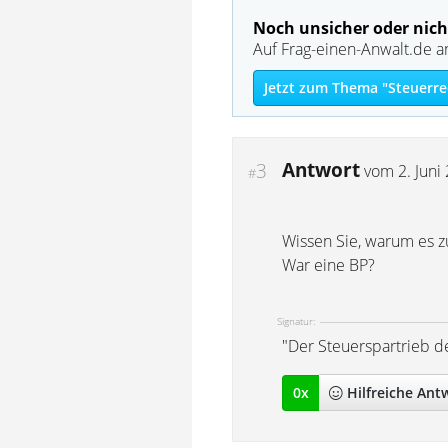
Noch unsicher oder nich
Auf Frag-einen-Anwalt.de a
Jetzt zum Thema "Steuerre
Antwort
3
vom
2. Juni
#
Wissen Sie, warum es 
War eine BP?
Signatur:
"Der Steuerspartrieb de
0
x
Hilfreich
e Ant