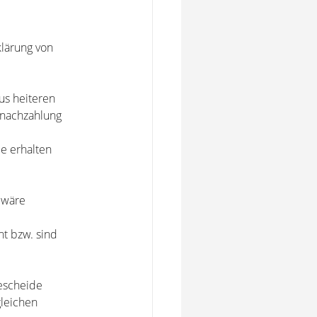
lärung von
aus heiteren
nachzahlung
e erhalten
 wäre
ht bzw. sind
Bescheide
gleichen