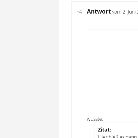
Antwort
4
vom
2. Juni
#
wusste.
Zitat:
Hier hieß es dann