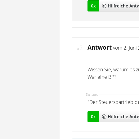
0
x
Hilfreich
e Ant
Antwort
2
vom
2. Juni
#
Wissen Sie, warum es 
War eine BP?
Signatur:
"Der Steuerspartrieb de
0
x
Hilfreich
e Ant