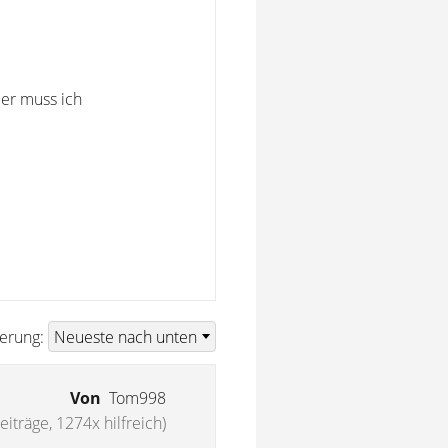
er muss ich
ierung:
Von
Tom998
eiträge, 1274x hilfreich)