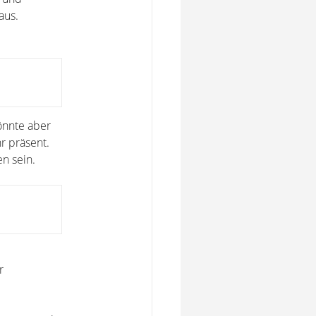
aus.
könnte aber
r präsent.
n sein.
r