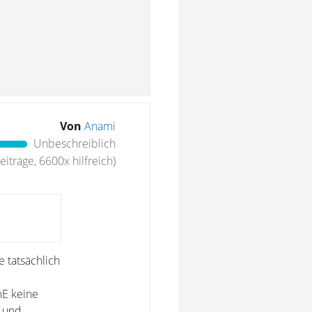
Von
Anami
Unbeschreiblich
iträge, 6600x hilfreich)
e tatsächlich
mE keine
t und