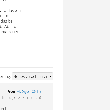
Wird das von
zumindest
 das bei
ab. Aber die
unterstützt
ierung:
Von
McGyver0815
 Beiträge, 25x hilfreich)
recht