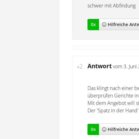
schwer mit Abfindung
0
x
Hilfreich
e Ant
Antwort
2
vom
3. Juni
#
Das klingt nach einer
überprüfen Gerichte in a
Mit dem Angebot will s
Der 'Spatz in der Hand'
0
x
Hilfreich
e Ant