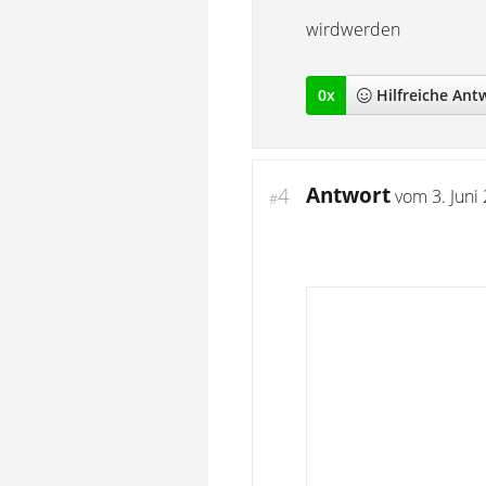
wirdwerden
0
x
Hilfreich
e Ant
Antwort
4
vom
3. Juni
#