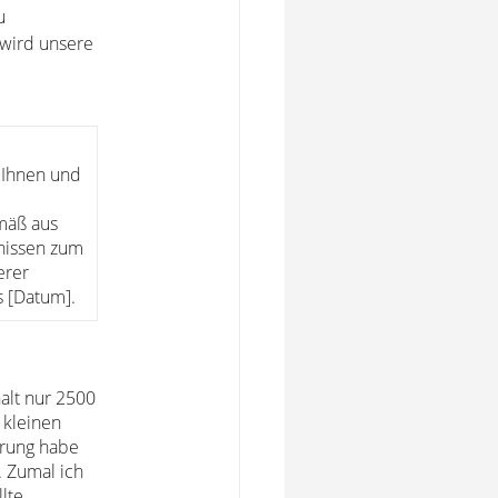
u
wird unsere
 Ihnen und
emäß aus
nissen zum
erer
s [Datum].
halt nur 2500
 kleinen
erung habe
. Zumal ich
lte.