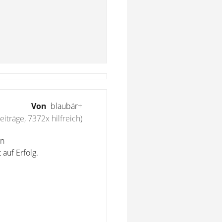
Von
blaubär+
iträge, 7372x hilfreich)
en
 auf Erfolg.