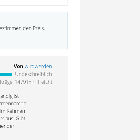
bestimmen den Preis.
Von
wirdwerden
Unbeschreiblich
träge, 14791x hilfreich)
ändig ist
 Firmennamen
r im Rahmen
rs aus. Gibt
chender