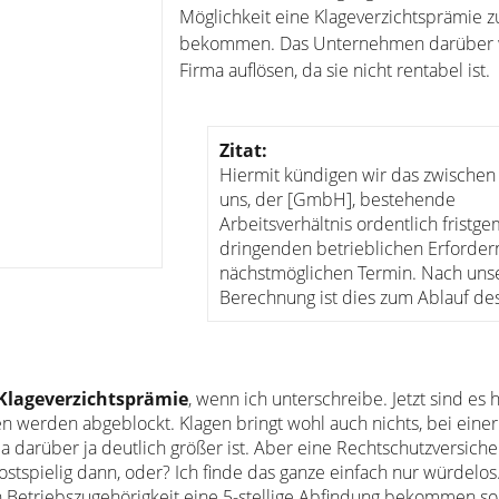
Möglichkeit eine Klageverzichtsprämie z
bekommen. Das Unternehmen darüber 
Firma auflösen, da sie nicht rentabel ist.
Zitat:
Hiermit kündigen wir das zwischen
uns, der [GmbH], bestehende
Arbeitsverhältnis ordentlich fristg
dringenden betrieblichen Erforder
nächstmöglichen Termin. Nach uns
Berechnung ist dies zum Ablauf de
Klageverzichtsprämie
, wenn ich unterschreibe. Jetzt sind es 
 werden abgeblockt. Klagen bringt wohl auch nichts, bei einer
a darüber ja deutlich größer ist. Aber eine Rechtschutzversich
 kostspielig dann, oder? Ich finde das ganze einfach nur würdelos
n Betriebszugehörigkeit eine 5-stellige Abfindung bekommen sol