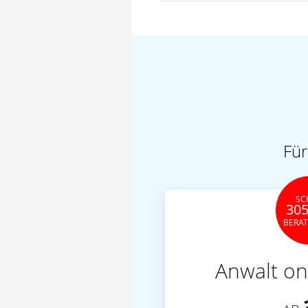
Für
SC
305
BERA
Anwalt on