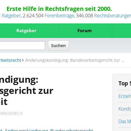
Erste Hilfe in Rechtsfragen seit 2000.
2
Ratgeber
,
2.624.504
Forenbeiträge
,
346.008
Rechtsberatunge
Ratgeber
Forum
rbeitsrecht
Änderungskündigung: Bundesarbeitsgericht zur ...
ndigung:
Top 
gericht zur
Erzie
it
Kündi
 BREDERECK
Das M
ht
,
Änderungskündigung
,
Bundesarbeitsgericht
,