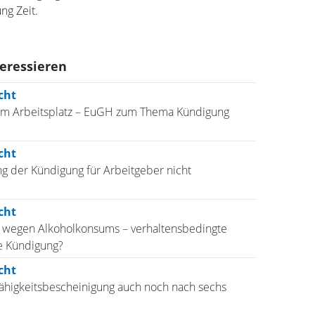
ng Zeit.
teressieren
cht
am Arbeitsplatz – EuGH zum Thema Kündigung
cht
 der Kündigung für Arbeitgeber nicht
cht
 wegen Alkoholkonsums – verhaltensbedingte
e Kündigung?
cht
ähigkeitsbescheinigung auch noch nach sechs