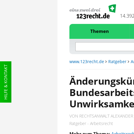
14.39
Themen
www.123recht.de
Ratgeber
A
HILFE & KONTAKT
Änderungskü
Bundesarbeits
Unwirksamke
VON RECHTSANWALT ALEXANDER
Ratgeber - Arbeitsrecht
Mehr zum Thema:
Arbeitsrec