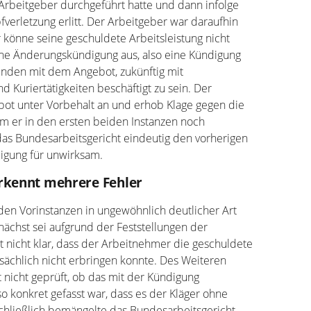
Arbeitgeber durchgeführt hatte und dann infolge
fverletzung erlitt. Der Arbeitgeber war daraufhin
 könne seine geschuldete Arbeitsleistung nicht
ne Änderungskündigung aus, also eine Kündigung
unden mit dem Angebot, zukünftig mit
d Kuriertätigkeiten beschäftigt zu sein. Der
t unter Vorbehalt an und erhob Klage gegen die
 er in den ersten beiden Instanzen noch
das Bundesarbeitsgericht eindeutig den vorherigen
digung für unwirksam.
rkennt mehrere Fehler
den Vorinstanzen in ungewöhnlich deutlicher Art
ächst sei aufgrund der Feststellungen der
 nicht klar, dass der Arbeitnehmer die geschuldete
tsächlich nicht erbringen konnte. Des Weiteren
 nicht geprüft, ob das mit der Kündigung
 konkret gefasst war, dass es der Kläger ohne
hließlich bemängelte das Bundesarbeitsgericht