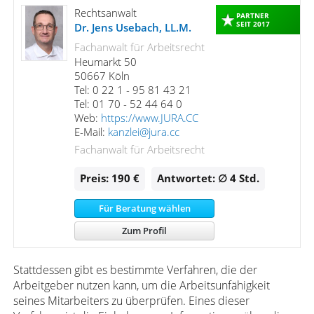
Rechtsanwalt
PARTNER
SEIT 2017
Dr. Jens Usebach, LL.M.
Fachanwalt für Arbeitsrecht
Heumarkt 50
50667 Köln
Tel: 0 22 1 - 95 81 43 21
Tel: 01 70 - 52 44 64 0
Web:
https://www.JURA.CC
E-Mail:
kanzlei@jura.cc
Fachanwalt für Arbeitsrecht
Preis: 190 €
Antwortet: ∅ 4
Std.
Für Beratung wählen
Zum Profil
Stattdessen gibt es bestimmte Verfahren, die der
Arbeitgeber nutzen kann, um die Arbeitsunfähigkeit
seines Mitarbeiters zu überprüfen. Eines dieser