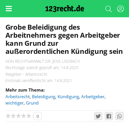
Grobe Beleidigung des
Arbeitnehmers gegen Arbeitgeber
kann Grund zur
außerordentlichen Kündigung sein
VON RECHTSANWALT DR. JENS USEBACH
Rechtslage zuletzt geprüft am: 14.8.2025
Ratgeber - Arbeitsrecht
Erstmals veröffentlicht am: 14.8.2021
Mehr zum Thema:
Arbeitsrecht
,
Beleidigung
,
Kündigung
,
Arbeitgeber
,
wichtiger
,
Grund
0