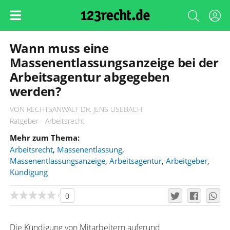
Wann muss eine
Massenentlassungsanzeige bei der
Arbeitsagentur abgegeben
werden?
VON RECHTSANWALT DR. JENS USEBACH
Ratgeber - Arbeitsrecht
Mehr zum Thema:
Arbeitsrecht
,
Massenentlassung
,
Massenentlassungsanzeige
,
Arbeitsagentur
,
Arbeitgeber
,
Kündigung
0
Die Kündigung von Mitarbeitern aufgrund