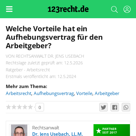
Welche Vorteile hat ein
Aufhebungsvertrag für den
Arbeitgeber?
VON RECHTSANWALT DR. JENS USEBACH
Rechtslage zuletzt geprüft am: 12.5.2026
Ratgeber - Arbeitsrecht
Erstmals veröffentlicht am: 12.5.2024
Mehr zum Thema:
Arbeitsrecht
,
Aufhebungsvertrag
,
Vorteile
,
Arbeitgeber
0
Rechtsanwalt
PARTNER
SEIT 2017
Dr. Jens Usebach, LL.M.