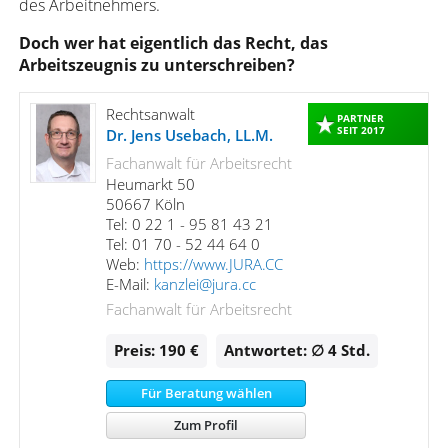
des Arbeitnehmers.
Doch wer hat eigentlich das Recht, das
Arbeitszeugnis zu unterschreiben?
Rechtsanwalt
PARTNER
SEIT 2017
Dr. Jens Usebach, LL.M.
Fachanwalt für Arbeitsrecht
Heumarkt 50
50667 Köln
Tel: 0 22 1 - 95 81 43 21
Tel: 01 70 - 52 44 64 0
Web:
https://www.JURA.CC
E-Mail:
kanzlei@jura.cc
Fachanwalt für Arbeitsrecht
Preis: 190 €
Antwortet: ∅ 4
Std.
Für Beratung wählen
Zum Profil