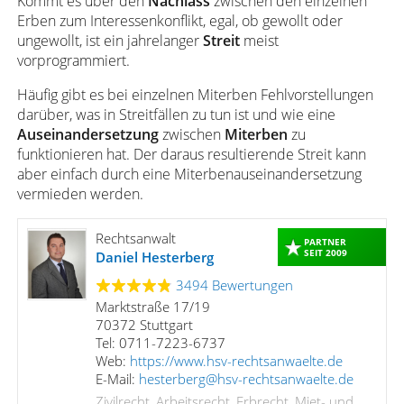
Kommt es über den
Nachlass
zwischen den einzelnen
Erben zum Interessenkonflikt, egal, ob gewollt oder
ungewollt, ist ein jahrelanger
Streit
meist
vorprogrammiert.
Häufig gibt es bei einzelnen Miterben Fehlvorstellungen
darüber, was in Streitfällen zu tun ist und wie eine
Auseinandersetzung
zwischen
Miterben
zu
funktionieren hat. Der daraus resultierende Streit kann
aber einfach durch eine Miterbenauseinandersetzung
vermieden werden.
Rechtsanwalt
PARTNER
SEIT 2009
Daniel Hesterberg
3494 Bewertungen
Marktstraße 17/19
70372 Stuttgart
Tel: 0711-7223-6737
Web:
https://www.hsv-rechtsanwaelte.de
E-Mail:
hesterberg@hsv-rechtsanwaelte.de
Zivilrecht, Arbeitsrecht, Erbrecht, Miet- und