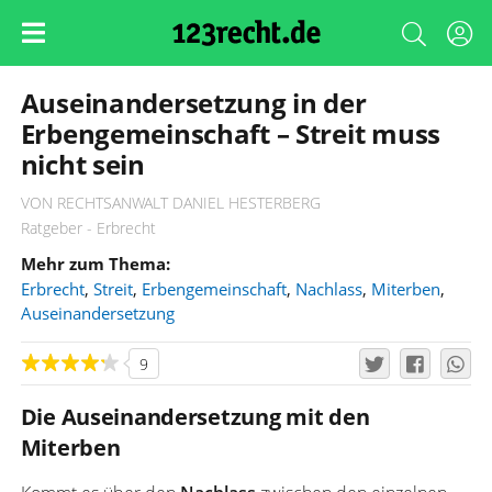
Auseinandersetzung in der
Erbengemeinschaft – Streit muss
nicht sein
VON RECHTSANWALT DANIEL HESTERBERG
Ratgeber - Erbrecht
Mehr zum Thema:
Erbrecht
,
Streit
,
Erbengemeinschaft
,
Nachlass
,
Miterben
,
Auseinandersetzung
9
Die Auseinandersetzung mit den
Miterben