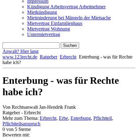
Impressum
Kündigung Arbeitsvertrag Arbeitnehmer
Mietkündigung
Mietminderung bei Mängeln der Mietsache
Mietvertrag Einfamilienhaus
Mietvertrag Wohnung
Untermietvertrag
Anwalt? Hier lang
www.123recht.de
Ratgeber
Erbrecht
Enterbung - was für Rechte
habe ich?
Enterbung - was für Rechte
habe ich?
Von Rechtsanwalt Jan-Hendrik Frank
Ratgeber - Erbrecht
Mehr zum Thema:
Erbrecht
,
Erbe
,
Enterbung
,
Pflichtteil
,
Pflichtteilsanspruch
0
von 5 Sterne
Bewerten mit: