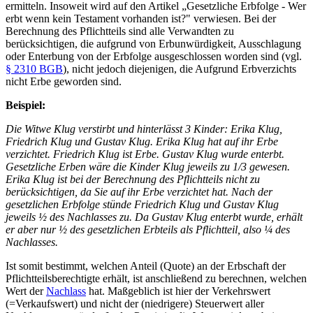
ermitteln. Insoweit wird auf den Artikel „Gesetzliche Erbfolge - Wer
erbt wenn kein Testament vorhanden ist?" verwiesen. Bei der
Berechnung des Pflichtteils sind alle Verwandten zu
berücksichtigen, die aufgrund von Erbunwürdigkeit, Ausschlagung
oder Enterbung von der Erbfolge ausgeschlossen worden sind (vgl.
§ 2310 BGB
), nicht jedoch diejenigen, die Aufgrund Erbverzichts
nicht Erbe geworden sind.
Beispiel:
Die Witwe Klug verstirbt und hinterlässt 3 Kinder: Erika Klug,
Friedrich Klug und Gustav Klug. Erika Klug hat auf ihr Erbe
verzichtet. Friedrich Klug ist Erbe. Gustav Klug wurde enterbt.
Gesetzliche Erben wäre die Kinder Klug jeweils zu 1/3 gewesen.
Erika Klug ist bei der Berechnung des Pflichtteils nicht zu
berücksichtigen, da Sie auf ihr Erbe verzichtet hat. Nach der
gesetzlichen Erbfolge stünde Friedrich Klug und Gustav Klug
jeweils ½ des Nachlasses zu. Da Gustav Klug enterbt wurde, erhält
er aber nur ½ des gesetzlichen Erbteils als Pflichtteil, also ¼ des
Nachlasses.
Ist somit bestimmt, welchen Anteil (Quote) an der Erbschaft der
Pflichtteilsberechtigte erhält, ist anschließend zu berechnen, welchen
Wert der
Nachlass
hat. Maßgeblich ist hier der Verkehrswert
(=Verkaufswert) und nicht der (niedrigere) Steuerwert aller