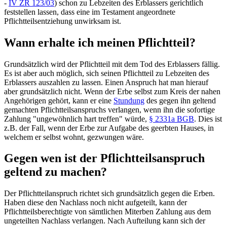
-
IV ZR 123/03
) schon zu Lebzeiten des Erblassers gerichtlich
feststellen lassen, dass eine im Testament angeordnete
Pflichtteilsentziehung unwirksam ist.
Wann erhalte ich meinen Pflichtteil?
Grundsätzlich wird der Pflichtteil mit dem Tod des Erblassers fällig.
Es ist aber auch möglich, sich seinen Pflichtteil zu Lebzeiten des
Erblassers auszahlen zu lassen. Einen Anspruch hat man hierauf
aber grundsätzlich nicht. Wenn der Erbe selbst zum Kreis der nahen
Angehörigen gehört, kann er eine
Stundung
des gegen ihn geltend
gemachten Pflichtteilsanspruchs verlangen, wenn ihn die sofortige
Zahlung "ungewöhnlich hart treffen" würde,
§ 2331a BGB
. Dies ist
z.B. der Fall, wenn der Erbe zur Aufgabe des geerbten Hauses, in
welchem er selbst wohnt, gezwungen wäre.
Gegen wen ist der Pflichtteilsanspruch
geltend zu machen?
Der Pflichtteilanspruch richtet sich grundsätzlich gegen die Erben.
Haben diese den Nachlass noch nicht aufgeteilt, kann der
Pflichtteilsberechtigte von sämtlichen Miterben Zahlung aus dem
ungeteilten Nachlass verlangen. Nach Aufteilung kann sich der