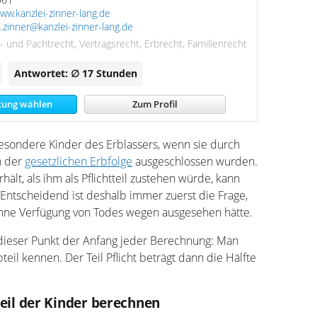
ww.kanzlei-zinner-lang.de
.zinner@kanzlei-zinner-lang.de
et- und Pachtrecht, Vertragsrecht, Erbrecht, Familienrecht
Antwortet: ∅ 17
Stunden
tung wählen
Zum Profil
sbesondere Kinder des Erblassers, wenn sie durch
n der
gesetzlichen Erbfolge
ausgeschlossen wurden.
ält, als ihm als Pflichtteil zustehen würde, kann
Entscheidend ist deshalb immer zuerst die Frage,
ohne Verfügung von Todes wegen ausgesehen hätte.
u dieser Punkt der Anfang jeder Berechnung: Man
eil kennen. Der Teil Pflicht beträgt dann die Hälfte
tteil der Kinder berechnen