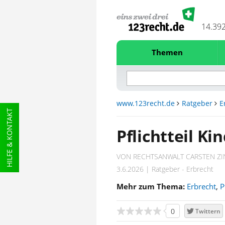
14.39
Themen
www.123recht.de
Ratgeber
E
HILFE & KONTAKT
Pflichtteil Ki
VON RECHTSANWALT CARSTEN ZI
3.6.2026 | Ratgeber - Erbrecht
Mehr zum Thema:
Erbrecht
,
P
0
Twittern