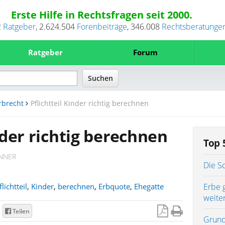
Erste Hilfe in Rechtsfragen seit 2000.
2
Ratgeber
,
2.624.504
Forenbeiträge
,
346.008
Rechtsberatunge
Ratgeber
Forum
rbrecht
Pflichtteil Kinder richtig berechnen
nder richtig berechnen
Top 
NNER
Die S
flichtteil
,
Kinder
,
berechnen
,
Erbquote
,
Ehegatte
Erbe 
weite
Teilen
Grund