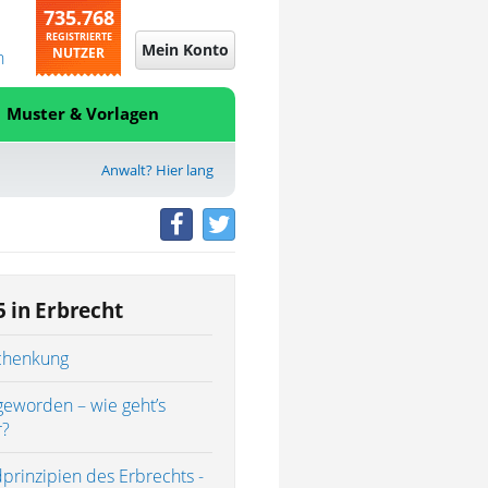
735.768
REGISTRIERTE
Mein Konto
NUTZER
n
Muster & Vorlagen
Anwalt? Hier lang
5 in Erbrecht
chenkung
geworden – wie geht’s
r?
prinzipien des Erbrechts -