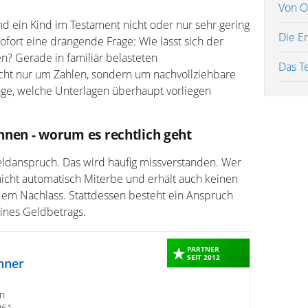
Von O
und ein Kind im Testament nicht oder nur sehr gering
Die E
sofort eine drängende Frage: Wie lässt sich der
en? Gerade in familiär belasteten
Das T
icht nur um Zahlen, sondern um nachvollziehbare
age, welche Unterlagen überhaupt vorliegen
chnen - worum es rechtlich geht
r Geldanspruch. Das wird häufig missverstanden. Wer
d nicht automatisch Miterbe und erhält auch keinen
m Nachlass. Stattdessen besteht ein Anspruch
ines Geldbetrags.
PARTNER
SEIT 2012
nner
n
061