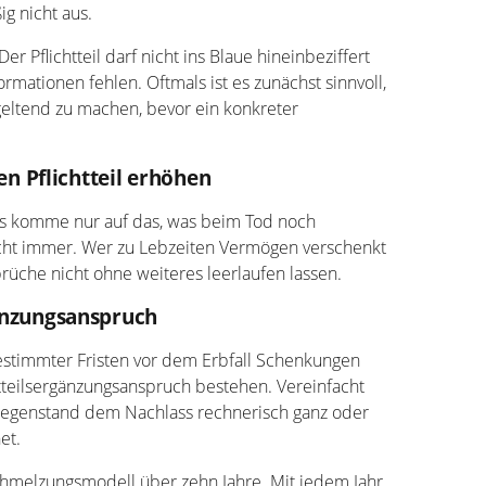
g nicht aus.
Der Pflichtteil darf nicht ins Blaue hineinbeziffert
mationen fehlen. Oftmals ist es zunächst sinnvoll,
eltend zu machen, bevor ein konkreter
 Pflichtteil erhöhen
 es komme nur auf das, was beim Tod noch
cht immer. Wer zu Lebzeiten Vermögen verschenkt
sprüche nicht ohne weiteres leerlaufen lassen.
gänzungsanspruch
estimmter Fristen vor dem Erbfall Schenkungen
tteilsergänzungsanspruch bestehen. Vereinfacht
Gegenstand dem Nachlass rechnerisch ganz oder
et.
chmelzungsmodell über zehn Jahre. Mit jedem Jahr,