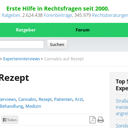
Erste Hilfe in Rechtsfragen seit 2000.
2
Ratgeber
,
2.624.438
Forenbeiträge
,
345.979
Rechtsberatunge
Ratgeber
Forum
Experteninterviews
Cannabis auf Rezept
 Rezept
Top 
Expe
terviews
,
Cannabis
,
Rezept
,
Patienten
,
Arzt
,
Straß
Behandlung
,
Medizin
meist
angre
Teilen
Sonde