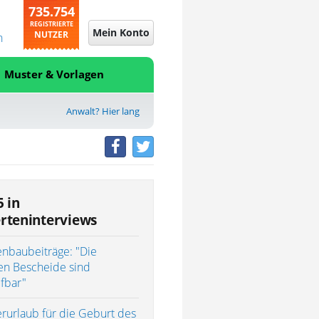
735.754
REGISTRIERTE
Mein Konto
NUTZER
n
Muster & Vorlagen
Anwalt? Hier lang
5 in
rteninterviews
enbaubeiträge: "Die
en Bescheide sind
ifbar"
rurlaub für die Geburt des