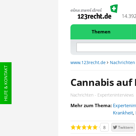
14.39
Themen
www.123recht.de
Nachrichten
HILFE & KONTAKT
Cannabis auf
Nachrichten - Experteninterviews
Mehr zum Thema:
Expertenin
Krankheit
,
8
Twittern