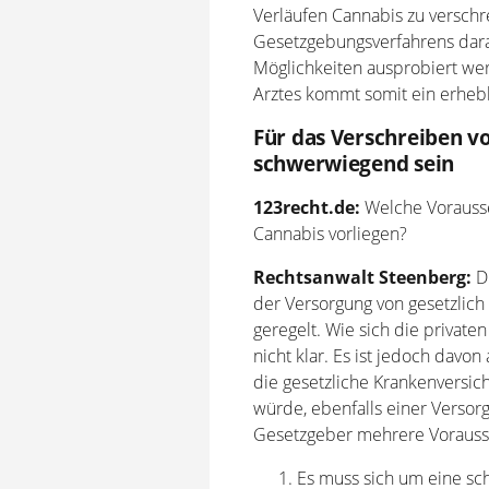
Verläufen Cannabis zu versch
Gesetzgebungsverfahrens darau
Möglichkeiten ausprobiert w
Arztes kommt somit ein erhebl
Für das Verschreiben 
schwerwiegend sein
123recht.de:
Welche Vorausse
Cannabis vorliegen?
Rechtsanwalt Steenberg:
Di
der Versorgung von gesetzlich 
geregelt. Wie sich die private
nicht klar. Es ist jedoch davo
die gesetzliche Krankenversi
würde, ebenfalls einer Versor
Gesetzgeber mehrere Vorauss
Es muss sich um eine s