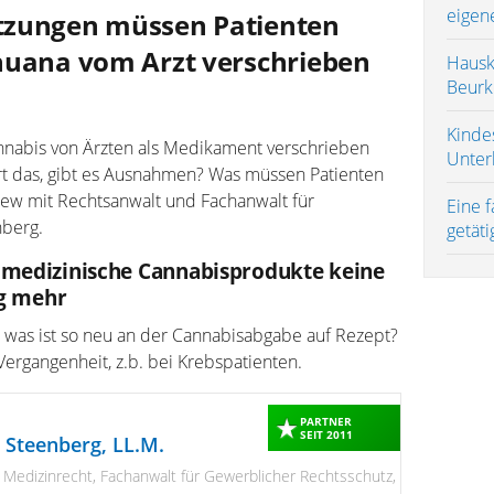
eigen
tzungen müssen Patienten
huana vom Arzt verschrieben
Hausk
Beurk
Kinde
nnabis von Ärzten als Medikament verschrieben
Unterh
rt das, gibt es Ausnahmen? Was müssen Patienten
iew mit Rechtsanwalt und Fachanwalt für
Eine 
nberg.
getäti
 medizinische Cannabisprodukte keine
g mehr
 was ist so neu an der Cannabisabgabe auf Rezept?
Vergangenheit, z.b. bei Krebspatienten.
PARTNER
SEIT 2011
 Steenberg, LL.M.
 Medizinrecht, Fachanwalt für Gewerblicher Rechtsschutz,