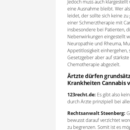
Jedoch muss auch klargestellt
eine Ausnahme bleibt. Wer al
leidet, der sollte sich keine 
einer Schmerztherapie mit Can
insbesondere bei Patienten, d
Nebenwirkungen eingestellt w
Neuropathie und Rheuma, Mult
Appetitlosigkeit einhergehen,
Gesetzgeber aber auf stärkst
Chemotherapie abgezielt.
Ärtzte dürfen grundsätz
Krankheiten Cannabis v
123recht.de:
Es gibt also kei
durch Ärzte prinzipiell bei a
Rechtsanwalt Steenberg:
Ge
bewusst darauf verzichtet wo
zu begrenzen. Somit ist es mö