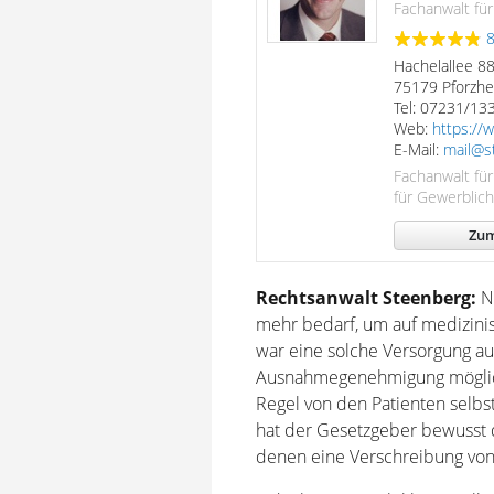
Fachanwalt für
Hachelallee 8
75179 Pforzh
Tel: 07231/13
Web:
https://
E-Mail:
mail@s
Fachanwalt für
für Gewerblich
Zum
Rechtsanwalt Steenberg:
Ne
mehr bedarf, um auf medizini
war eine solche Versorgung au
Ausnahmegenehmigung möglich.
Regel von den Patienten selbst
hat der Gesetzgeber bewusst da
denen eine Verschreibung von 