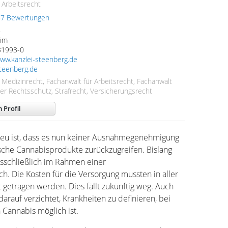
 Arbeitsrecht
87 Bewertungen
8
eim
31993-0
www.kanzlei-steenberg.de
teenberg.de
 Medizinrecht, Fachanwalt für Arbeitsrecht, Fachanwalt
er Rechtsschutz, Strafrecht, Versicherungsrecht
 Profil
u ist, dass es nun keiner Ausnahmegenehmigung
sche Cannabisprodukte zurückzugreifen. Bislang
sschließlich im Rahmen einer
 Die Kosten für die Versorgung mussten in aller
 getragen werden. Dies fällt zukünftig weg. Auch
rauf verzichtet, Krankheiten zu definieren, bei
Cannabis möglich ist.