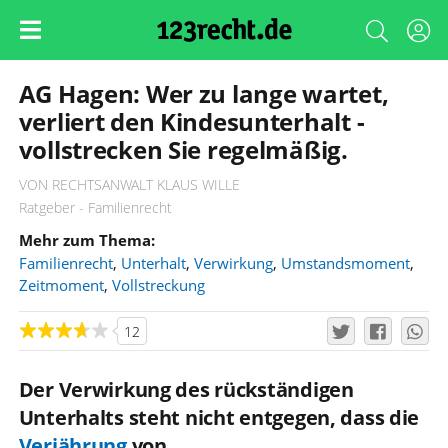
AG Hagen: Wer zu lange wartet,
verliert den Kindesunterhalt -
vollstrecken Sie regelmäßig.
VON RECHTSANWALT KLAUS WILLE
Ratgeber - Familienrecht
Mehr zum Thema:
Familienrecht
,
Unterhalt
,
Verwirkung
,
Umstandsmoment
,
Zeitmoment
,
Vollstreckung
12
Der Verwirkung des rückständigen
Unterhalts steht nicht entgegen, dass die
Verjährung
von