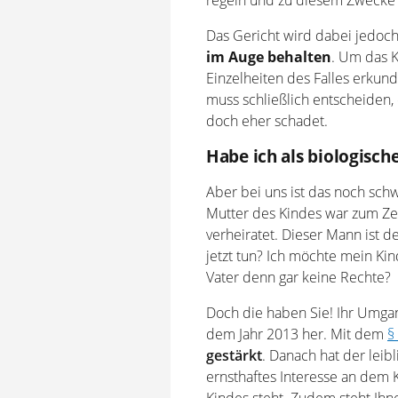
regeln und zu diesem Zwecke 
Das Gericht wird dabei jedoc
im Auge behalten
. Um das K
Einzelheiten des Falles erkund
muss schließlich entscheiden,
doch eher schadet.
Habe ich als biologisch
Aber bei uns ist das noch schw
Mutter des Kindes war zum Ze
verheiratet. Dieser Mann ist d
jetzt tun? Ich möchte mein Kin
Vater denn gar keine Rechte?
Doch die haben Sie! Ihr Umgan
dem Jahr 2013 her. Mit dem
§
gestärkt
. Danach hat der leib
ernsthaftes Interesse an dem 