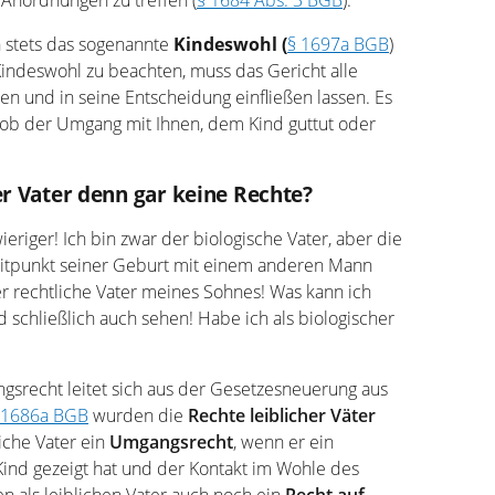
Anordnungen zu treffen (
§ 1684 Abs. 3 BGB
).
h stets das sogenannte
Kindeswohl (
§ 1697a BGB
)
indeswohl zu beachten, muss das Gericht alle
en und in seine Entscheidung einfließen lassen. Es
 ob der Umgang mit Ihnen, dem Kind guttut oder
er Vater denn gar keine Rechte?
ieriger! Ich bin zwar der biologische Vater, aber die
itpunkt seiner Geburt mit einem anderen Mann
er rechtliche Vater meines Sohnes! Was kann ich
d schließlich auch sehen! Habe ich als biologischer
gsrecht leitet sich aus der Gesetzesneuerung aus
 1686a BGB
wurden die
Rechte leiblicher Väter
liche Vater ein
Umgangsrecht
, wenn er ein
Kind gezeigt hat und der Kontakt im Wohle des