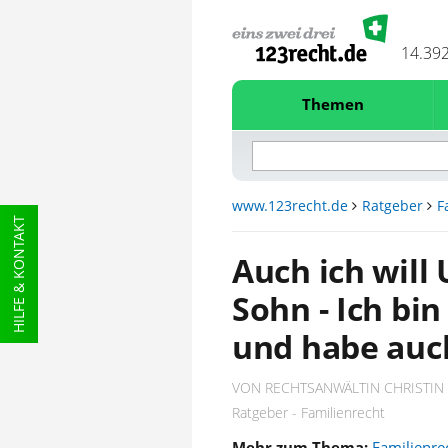
14.39
Themen
www.123recht.de
Ratgeber
F
HILFE & KONTAKT
Auch ich wil
Sohn - Ich bin
und habe auc
VON RECHTSANWÄLTIN CHRISTIN
Ratgeber - Familienrecht
Mehr zum Thema:
Familienre