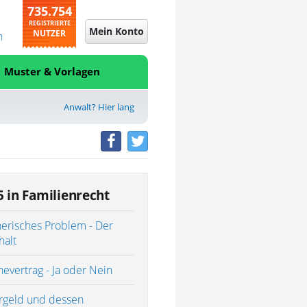
735.754
REGISTRIERTE
Mein Konto
NUTZER
n
Muster & Vorlagen
Anwalt? Hier lang
5 in Familienrecht
erisches Problem - Der
halt
evertrag - Ja oder Nein
rgeld und dessen