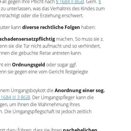
Fall gegen Ihre Pflicht nach
§ 1684 II BGB
. Gem.
§
 zu unterlassen, was das Verhältnis des Kindes zum
inträchtigt oder die Erziehung erschwert.
utter kann
diverse rechtliche Folgen
haben:
schadensersatzpflichtig
machen. So muss sie z.
nn sie die Tür nicht aufmacht und so verhindert,
hnen die gebuchte Reise antreten kann.
ht ein
Ordnungsgeld
oder sogar ggf.
nn sie gegen eine vom Gericht festgelegte
t einem Umgangsboykott die
Anordnung einer sog.
 1684 III 3 BGB
. Der Umgangspfleger kann die
ngen, um Ihnen die Wahrnehmung Ihres
 Die Umgangspflegschaft ist jedoch zeitlich
t dazu führen, dass sie ihren
nachehelichen