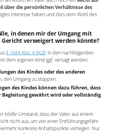
n als leiblichen Vater auch noch ein
Recht auf
il über die persönlichen Verhältnisse des
htigtes Interesse haben und dies dem Wohl des
älle, in denen mir der Umgang mit
 Gericht verweigert werden könnte?
aus
§ 1684 Abs. 4 BGB
. In den nachfolgenden
it dem eigenen Kind ggf. versagt werden:
lungen des Kindes
oder des anderen
n, den Umgang zu stoppen.
ngen des Kindes
können dazu führen, dass
 Begleitung gewährt wird oder vollständig
er bloße Umstand, dass der Vater aus einem
cht nicht aus, um von einer Entführungsgefahr
ielmehr konkrete Anhaltspunkte vorliegen. Nur