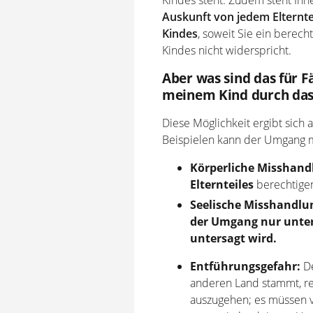
Kindes steht. Zudem steht Ihne
Auskunft von jedem Elternte
Kindes
, soweit Sie ein berec
Kindes nicht widerspricht.
Aber was sind das für F
meinem Kind durch das
Diese Möglichkeit ergibt sich 
Beispielen kann der Umgang m
Körperliche Misshand
Elternteiles
berechtige
Seelische Misshandlu
der Umgang nur unter
untersagt wird.
Entführungsgefahr:
D
anderen Land stammt, rei
auszugehen; es müssen v