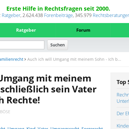
Erste Hilfe in Rechtsfragen seit 2000.
2
Ratgeber
,
2.624.438
Forenbeiträge
,
345.979
Rechtsberatunge
Ratgeber
Forum
amilienrecht
Auch ich will Umgang mit meinem Sohn - Ich b...
l Umgang mit meinem
Top 
 schließlich sein Vater
Rechn
h Rechte!
Unter
 BÖSE
Der Eh
Kinde
cht
,
Umgang
,
Kind
,
Vater
,
Umgangsrecht
,
Sorgerecht