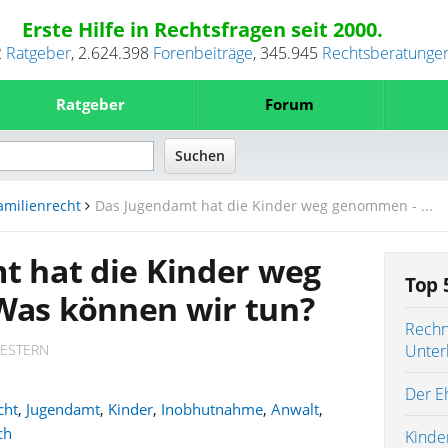
Erste Hilfe in Rechtsfragen seit 2000.
2
Ratgeber
,
2.624.398
Forenbeiträge
,
345.945
Rechtsberatunge
Ratgeber
Forum
amilienrecht
Das Jugendamt hat die Kinder weg genommen - ...
t hat die Kinder weg
Top 
as können wir tun?
Rechn
HESTERN
Unter
Der Eh
cht
,
Jugendamt
,
Kinder
,
Inobhutnahme
,
Anwalt
,
ch
Kinde