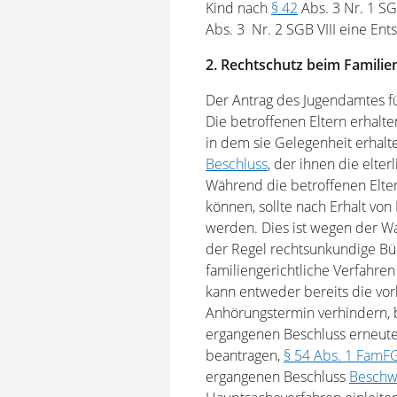
Kind nach
§ 42
Abs. 3 Nr. 1 SG
Abs. 3 Nr. 2 SGB VIII eine En
2. Rechtschutz beim Familie
Der Antrag des Jugendamtes f
Die betroffenen Eltern erhal
in dem sie Gelegenheit erhalte
Beschluss
, der ihnen die elter
Während die betroffenen Elte
können, sollte nach Erhalt von
werden. Dies ist wegen der Wa
der Regel rechtsunkundige Bü
familiengerichtliche Verfahr
kann entweder bereits die vorl
Anhörungstermin verhindern,
ergangenen Beschluss erneut
beantragen,
§ 54 Abs. 1 FamF
ergangenen Beschluss
Beschw