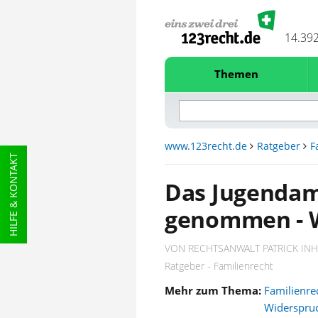
14.39
Themen
www.123recht.de
Ratgeber
F
HILFE & KONTAKT
Das Jugendam
genommen - W
VON RECHTSANWALT PATRICK IN
Ratgeber - Familienrecht
Mehr zum Thema:
Familienre
Widerspru