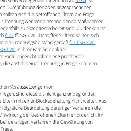
 ein schwerwiegender Eingriff in Art.
6 GG
ist.
chen Durchführung der oben angesprochenen
n sollten sich die betroffenen Eltern die Frage
s zur Trennung weniger einschneidende Maßnahmen
jedenfalls zu akzeptieren bereit sind. Zu denken ist
ach
§ 27
ff. SGB VIII. Betroffene Eltern sollten sich
eise ein Erziehungsbeistand gemäß
§ 30 SGB VIII
SGB VIII
in ihrer Familie denkbar
 Familiengericht sollten entsprechende
n, die anstelle einer Trennung in Frage kommen.
chen Voraussetzungen von
liegen, sind diese oft nicht ganz unbegründet.
ltern mit einer Blockadehaltung nicht weiter. Aus
 erfolgreiche Bearbeitung derartiger Verfahren die
Mitwirkung der betroffenen Eltern erforderlich. Im
t bei derartigen Verfahren die Gewährung von
 Frage.