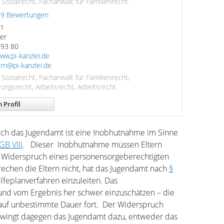
 Sozialrecht, Fachanwalt für Familienrecht
99 Bewertungen
.1
er
893 80
ww.pi-kanzlei.de
rn@pi-kanzlei.de
 Sozialrecht, Fachanwalt für Familienrecht,
rungsrecht, Arbeitsrecht, Arbeitsrecht
 Profil
ch das Jugendamt ist eine Inobhutnahme im Sinne
GB VIII
. Dieser Inobhutnahme müssen Eltern
 Widerspruch eines personensorgeberechtigten
prechen die Eltern nicht, hat das Jugendamt nach
§
ilfeplanverfahren einzuleiten. Das
h und vom Ergebnis her schwer einzuschätzen – die
auf unbestimmte Dauer fort. Der Widerspruch
 zwingt dagegen das Jugendamt dazu, entweder das