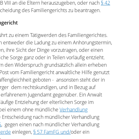
B VIII an die Eltern herauszugeben, oder nach
§ 42
tscheidung des Familiengerichts zu beantragen.
ngericht
ührt zu einem Tätigwerden des Familiengerichtes.
ten entweder die Ladung zu einem Anhörungstermin,
n, ihre Sicht der Dinge vorzutragen, oder einen
liche Sorge ganz oder in Teilen vorläufig entzieht.
rn den Widerspruch grundsätzlich allein erheben
 Post vom Familiengericht anwaltliche Hilfe genutzt
ffengleichheit geboten - ansonsten steht der in
rger dem rechtskundigen, und in Bezug auf
en erfahrenem Jugendamt gegenüber. Ein Anwalt
äufige Entziehung der elterlichen Sorge im
 bei einem ohne mündliche
Verhandlung
e Entscheidung nach mündlicher Verhandlung
G
, gegen einen nach mündlicher Verhandlung
erde
einlegen,
§ 57 FamFG und/
oder ein