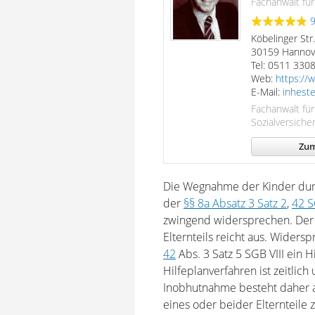
Fachanwalt für
Köbelinger Str
30159 Hannov
Tel: 0511 330
Web:
https://w
E-Mail:
inheste
Fachanwalt für
Sozialversiche
Zum
Die Wegnahme der Kinder dur
der
§§ 8a Absatz 3 Satz 2
,
42 S
zwingend widersprechen. Der
Elternteils reicht aus. Widers
42
Abs. 3 Satz 5 SGB VIII ein H
Hilfeplanverfahren ist zeitlic
Inobhutnahme besteht daher 
eines oder beider Elternteile