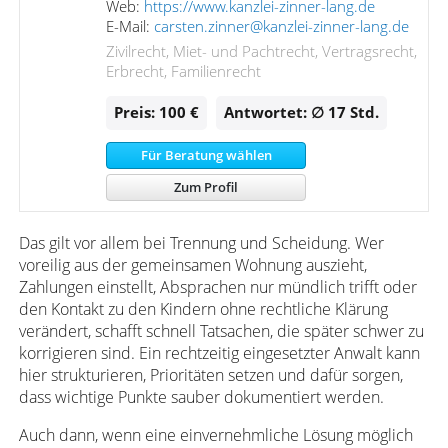
Web:
https://www.kanzlei-zinner-lang.de
E-Mail:
carsten.zinner@kanzlei-zinner-lang.de
Zivilrecht, Miet- und Pachtrecht, Vertragsrecht,
Erbrecht, Familienrecht
Preis: 100 €
Antwortet: ∅ 17
Std.
Für Beratung wählen
Zum Profil
Das gilt vor allem bei Trennung und Scheidung. Wer
voreilig aus der gemeinsamen Wohnung auszieht,
Zahlungen einstellt, Absprachen nur mündlich trifft oder
den Kontakt zu den Kindern ohne rechtliche Klärung
verändert, schafft schnell Tatsachen, die später schwer zu
korrigieren sind. Ein rechtzeitig eingesetzter Anwalt kann
hier strukturieren, Prioritäten setzen und dafür sorgen,
dass wichtige Punkte sauber dokumentiert werden.
Auch dann, wenn eine einvernehmliche Lösung möglich