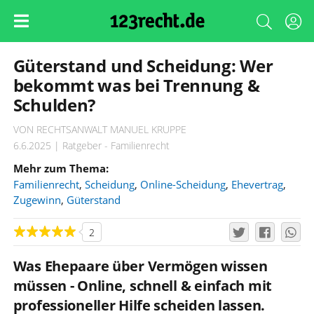
Güterstand und Scheidung: Wer
bekommt was bei Trennung &
Schulden?
VON RECHTSANWALT MANUEL KRUPPE
6.6.2025 | Ratgeber - Familienrecht
Mehr zum Thema:
Familienrecht
,
Scheidung
,
Online-Scheidung
,
Ehevertrag
,
Zugewinn
,
Güterstand
2
Was Ehepaare über Vermögen wissen
müssen - Online, schnell & einfach mit
professioneller Hilfe scheiden lassen.