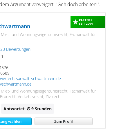
 dem Argument verweigert: "Geh doch arbeiten!".
PARTNER
SEIT 2004
Schwartmann
r Miet- und Wohnungseigentumsrecht, Fachanwalt für
923 Bewertungen
11
84576
16589
www.rechtsanwalt-schwartmann.de
@schwartmann.de
r Miet- und Wohnungseigentumsrecht, Fachanwalt für
 Erbrecht, Verkehrsrecht, Zivilrecht
Antwortet: ∅ 9
Stunden
tung wählen
Zum Profil