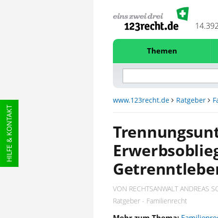
14.39
Themen
www.123recht.de
Ratgeber
F
HILFE & KONTAKT
Trennungsunt
Erwerbsoblie
Getrenntlebe
VON RECHTSANWALT ANDREAS 
Ratgeber - Familienrecht
Mehr zum Thema:
Familienre