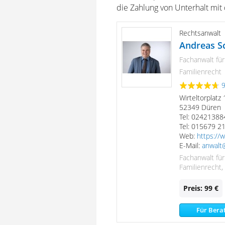
die Zahlung von Unterhalt mit
Rechtsanwalt
Andreas 
Fachanwalt fü
Familienrecht
Wirteltorplatz 
52349 Düren
Tel: 0242138
Tel: 015679 2
Web:
https://
E-Mail:
anwalt
Fachanwalt fü
Familienrecht,
Preis: 99 €
Für Bera