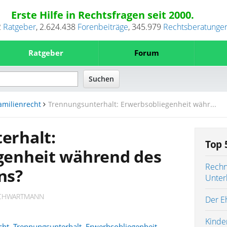
Erste Hilfe in Rechtsfragen seit 2000.
2
Ratgeber
,
2.624.438
Forenbeiträge
,
345.979
Rechtsberatunge
Ratgeber
Forum
amilienrecht
Trennungsunterhalt: Erwerbsobliegenheit währ...
erhalt:
Top 
genheit während des
Rechn
ns?
Unter
SCHWARTMANN
Der Eh
Kinde
cht
,
Trennungsunterhalt
,
Erwerbsobliegenheit
,