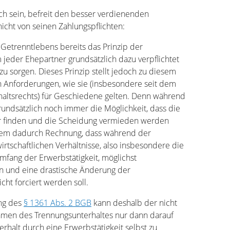
h sein, befreit den besser verdienenden
icht von seinen Zahlungspflichten:
 Getrenntlebens bereits das Prinzip der
jeder Ehepartner grundsätzlich dazu verpflichtet
t zu sorgen. Dieses Prinzip stellt jedoch zu diesem
n Anforderungen, wie sie (insbesondere seit dem
haltsrechts) für Geschiedene gelten. Denn während
undsätzlich noch immer die Möglichkeit, dass die
r finden und die Scheidung vermieden werden
 dem dadurch Rechnung, dass während der
irtschaftlichen Verhältnisse, also insbesondere die
fang der Erwerbstätigkeit, möglichst
en und eine drastische Änderung der
icht forciert werden soll.
ng des
§ 1361 Abs. 2 BGB
kann deshalb der nicht
hmen des Trennungsunterhaltes nur dann darauf
rhalt durch eine Erwerbstätigkeit selbst zu