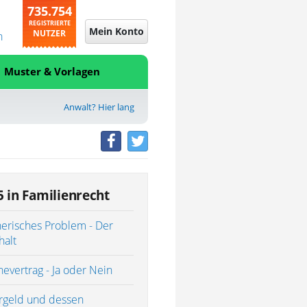
735.754
REGISTRIERTE
Mein Konto
NUTZER
n
Muster & Vorlagen
Anwalt? Hier lang
5 in Familienrecht
erisches Problem - Der
halt
evertrag - Ja oder Nein
rgeld und dessen