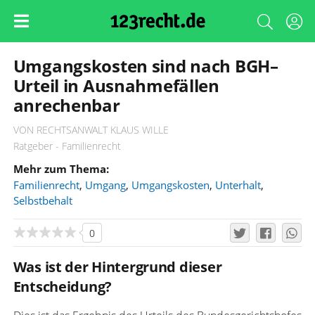
Umgangskosten sind nach BGH–
Urteil in Ausnahmefällen
anrechenbar
VON RECHTSANWALT KLAUS WILLE
Ratgeber - Familienrecht
Mehr zum Thema:
Familienrecht
,
Umgang
,
Umgangskosten
,
Unterhalt
,
Selbstbehalt
0
Was ist der Hintergrund dieser
Entscheidung?