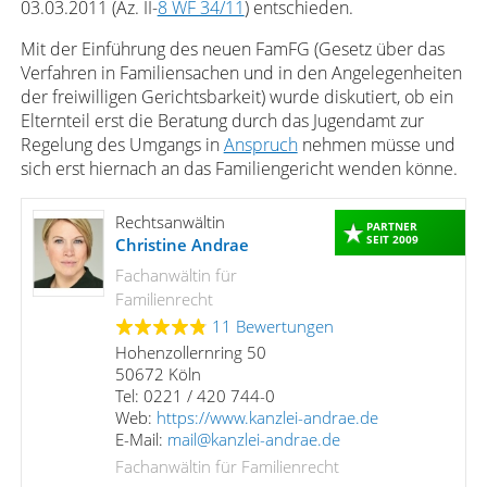
03.03.2011 (Az. II-
8 WF 34/11
) entschieden.
Mit der Einführung des neuen FamFG (Gesetz über das
Verfahren in Familiensachen und in den Angelegenheiten
der freiwilligen Gerichtsbarkeit) wurde diskutiert, ob ein
Elternteil erst die Beratung durch das Jugendamt zur
Regelung des Umgangs in
Anspruch
nehmen müsse und
sich erst hiernach an das Familiengericht wenden könne.
Rechtsanwältin
PARTNER
SEIT 2009
Christine Andrae
Fachanwältin für
Familienrecht
11 Bewertungen
Hohenzollernring 50
50672 Köln
Tel: 0221 / 420 744-0
Web:
https://www.kanzlei-andrae.de
E-Mail:
mail@kanzlei-andrae.de
Fachanwältin für Familienrecht