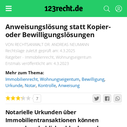
Anweisungslösung statt Kopier-
oder Bewilligungslösungen
VON RECHTSANWALT DR. ANDREAS NEUMANN
Rechtslage zuletzt geprüft am: 4.3.2025
Ratgeber - Immobilienrecht, Wohnungseigentum
Erstmals veröffentlicht am: 4.3.2023
Mehr zum Thema:
Immobilienrecht, Wohnungseigentum
,
Bewilligung
,
Urkunde
,
Notar
,
Kontrolle
,
Anweisung
7
Notarielle Urkunden über
Immobilientransaktionen können