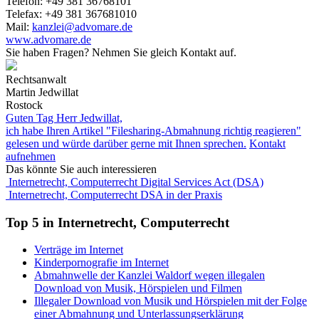
Telefon: +49 381 36768101
Telefax: +49 381 367681010
Mail:
kanzlei@advomare.de
www.advomare.de
Sie haben Fragen?
Nehmen Sie gleich Kontakt auf.
Rechtsanwalt
Martin Jedwillat
Rostock
Guten Tag Herr Jedwillat,
ich habe Ihren Artikel "Filesharing-Abmahnung richtig reagieren"
gelesen und würde darüber gerne mit Ihnen sprechen.
Kontakt
aufnehmen
Das könnte Sie auch interessieren
Internetrecht, Computerrecht
Digital Services Act (DSA)
Internetrecht, Computerrecht
DSA in der Praxis
Top 5 in Internetrecht, Computerrecht
Verträge im Internet
Kinderpornografie im Internet
Abmahnwelle der Kanzlei Waldorf wegen illegalen
Download von Musik, Hörspielen und Filmen
Illegaler Download von Musik und Hörspielen mit der Folge
einer Abmahnung und Unterlassungserklärung