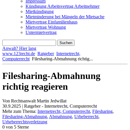
Impressum
Kündigung Arbeitsvertrag Arbeitnehmer
Mietkündigung
Mietminderung bei Mängeln der Mietsache
Mietvertrag Einfamilienhaus
Mietvertrag Wohnung
Untermietvertrag
Anwalt? Hier lang
www.123recht.de
Ratgeber
Internetrecht,
Computerrecht
Filesharing-Abmahnung richtig...
Filesharing-Abmahnung
richtig reagieren
Von Rechtsanwalt Martin Jedwillat
30.9.2025 | Ratgeber - Internetrecht, Computerrecht
Mehr zum Thema:
Internetrecht, Computerrecht
,
Filesharing
,
Filesharing-Abmahnung
,
Abmahnung
,
Urheberrecht
,
Urheberrechtsverletzung
0
von 5 Sterne