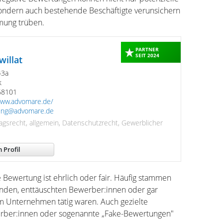
ondern auch bestehende Beschäftigte verunsichern
mung trüben.
PARTNER
SEIT 2024
willat
43a
k
68101
www.advomare.de/
ing@advomare.de
ragsrecht, allgemein, Datenschutzrecht, Gewerblicher
 Profil
 Bewertung ist ehrlich oder fair. Häufig stammen
enden, enttäuschten Bewerber:innen oder gar
 im Unternehmen tätig waren. Auch gezielte
rber:innen oder sogenannte „Fake-Bewertungen"