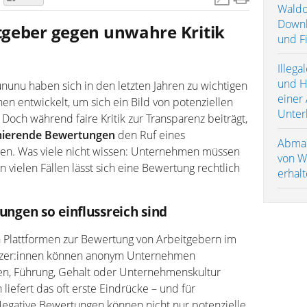
Waldo
Downl
geber gegen unwahre Kritik
und F
Illeg
und H
unu haben sich in den letzten Jahren zu wichtigen
einer
en entwickelt, um sich ein Bild von potenziellen
Unter
Doch während faire Kritik zur Transparenz beiträgt,
mierende Bewertungen
den Ruf eines
Abmah
en. Was viele nicht wissen: Unternehmen müssen
von W
In vielen Fällen lässt sich eine Bewertung rechtlich
erhalt
gen so einflussreich sind
n Plattformen zur Bewertung von Arbeitgebern im
tzer:innen können anonym Unternehmen
gen, Führung, Gehalt oder Unternehmenskultur
iefert das oft erste Eindrücke – und für
gative Bewertungen können nicht nur potenzielle