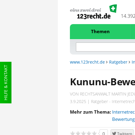
14.39
Themen
www.123recht.de
Ratgeber
I
HILFE & KONTAKT
Kununu-Bewe
VON RECHTSANWALT MARTIN JED
3.9.2025 | Ratgeber - Internetrec
Mehr zum Thema:
Internetre
Bewertung
0
Twittern