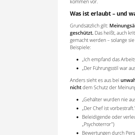
kommen vor.
Was ist erlaubt – und w
Grundsätzlich gilt:
Meinungsä
geschützt.
Das heißt, auch kri
gemacht werden – solange si
Beispiele:
„Ich empfand das Arbeits
„Der Führungsstil war au
Anders sieht es aus bei
unwah
nicht
dem Schutz der Meinungsf
„Gehälter wurden nie aus
„Der Chef ist vorbestraft
Beleidigende oder verle
„Psychoterror")
Bewertungen durch Pers