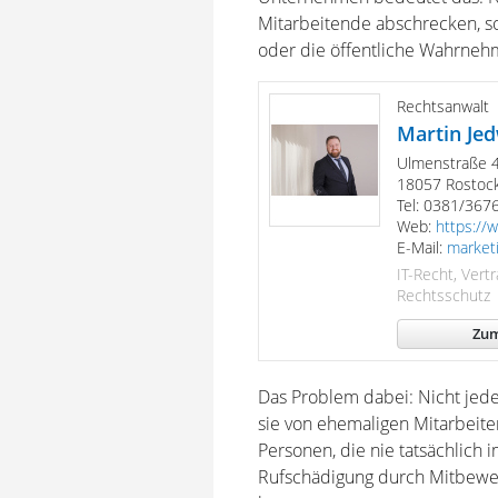
Mitarbeitende abschrecken, s
oder die öffentliche Wahrneh
Rechtsanwalt
Martin Jed
Ulmenstraße 
18057 Rostoc
Tel: 0381/367
Web:
https://
E-Mail:
market
IT-Recht, Vert
Rechtsschutz
Zum
Das Problem dabei: Nicht jede
sie von ehemaligen Mitarbeit
Personen, die nie tatsächlich
Rufschädigung durch Mitbewe