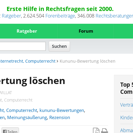
Erste Hilfe in Rechtsfragen seit 2000.
2
Ratgeber
,
2.624.504
Forenbeiträge
,
346.008
Rechtsberatunge
Ratgeber
Forum
nternetrecht, Computerrecht
Kununu-Bewertung löschen
rtung löschen
Top 
Com
WILLAT
ht, Computerrecht
Verträ
cht, Computerrecht
,
kununu-Bewertungen
,
en
,
Meinungsäußerung
,
Rezension
Kinde
Abmah
Teilen