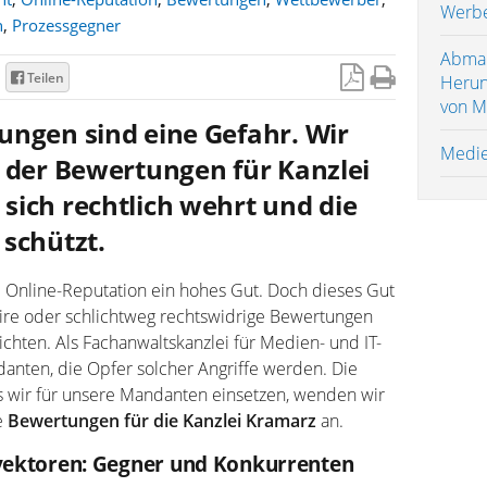
Werbe
n
,
Prozessgegner
Abma
Teilen
Herun
von Mu
ungen sind eine Gefahr. Wir
Medie
l der Bewertungen für Kanzlei
sich rechtlich wehrt und die
 schützt.
 Online-Reputation ein hohes Gut. Doch dieses Gut
faire oder schlichtweg rechtswidrige Bewertungen
hten. Als Fachanwaltskanzlei für Medien- und IT-
danten, die Opfer solcher Angriffe werden. Die
s wir für unsere Mandanten einsetzen, wenden wir
e
Bewertungen für die Kanzlei Kramarz
an.
svektoren: Gegner und Konkurrenten