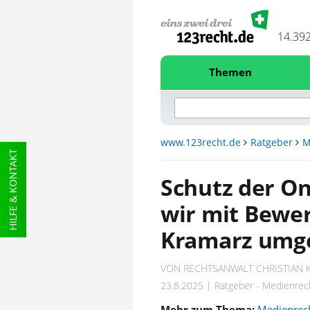
14.39
Themen
www.123recht.de
Ratgeber
M
HILFE & KONTAKT
Schutz der On
wir mit Bewer
Kramarz umg
VON RECHTSANWALT CHRISTIAN 
23.8.2025 | Ratgeber - Medienrec
Mehr zum Thema:
Medienrec