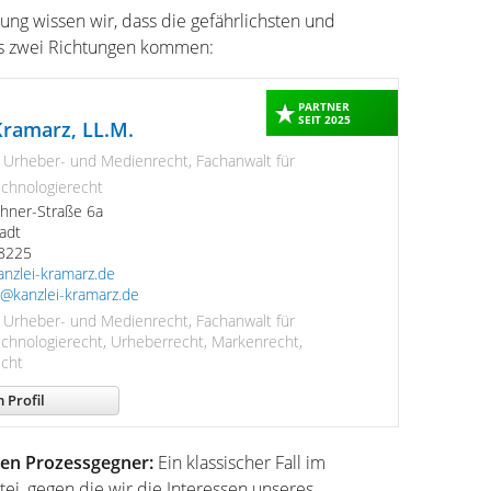
ung wissen wir, dass die gefährlichsten und
aus zwei Richtungen kommen:
PARTNER
SEIT 2025
Kramarz, LL.M.
r Urheber- und Medienrecht, Fachanwalt für
echnologierecht
hner-Straße 6a
adt
68225
anzlei-kramarz.de
e@kanzlei-kramarz.de
r Urheber- und Medienrecht, Fachanwalt für
echnologierecht, Urheberrecht, Markenrecht,
cht
 Profil
en Prozessgegner:
Ein klassischer Fall im
tei, gegen die wir die Interessen unseres