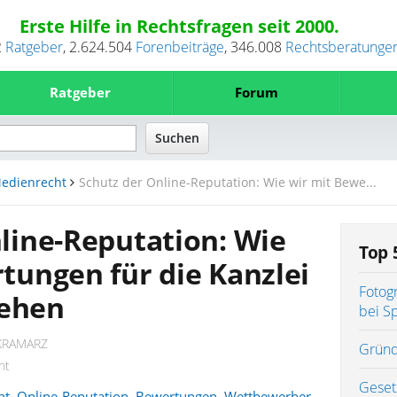
Erste Hilfe in Rechtsfragen seit 2000.
2
Ratgeber
,
2.624.504
Forenbeiträge
,
346.008
Rechtsberatunge
Ratgeber
Forum
edienrecht
Schutz der Online-Reputation: Wie wir mit Bewe...
line-Reputation: Wie
Top 
tungen für die Kanzlei
Fotog
ehen
bei S
KRAMARZ
Gründ
ht
Geset
ht
,
Online-Reputation
,
Bewertungen
,
Wettbewerber
,