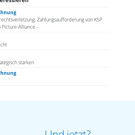
teressieren
ahnung
echtsverletzung: Zahlungsaufforderung von KSP
Picture-Alliance –
cht
ategisch stärken
ahnung
Und jetzt?