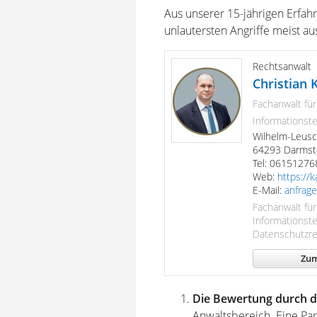
Aus unserer 15-jährigen Erfahr
unlautersten Angriffe meist 
Rechtsanwalt
Christian 
Fachanwalt fü
Informationst
Wilhelm-Leusc
64293 Darmst
Tel: 0615127
Web:
https://k
E-Mail:
anfrag
Fachanwalt fü
Informationst
Datenschutzre
Zum
Die Bewertung durch d
Anwaltsbereich. Eine Par