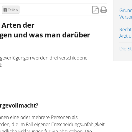
Gründ
Teilen
Verso
 Arten der
Recht
gen und was man darüber
Arzt u
Die St
rgeverfügungen werden drei verschiedene
:
orgevollmacht?
önnen eine oder mehrere Personen als
rden, die im Fall eigener Entscheidungsunfähigkeit
indliche Erklärungen für Sie abzugeben. Die