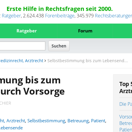
Erste Hilfe in Rechtsfragen seit 2000.
2
Ratgeber
,
2.624.438
Forenbeiträge
,
345.979
Rechtsberatunge
Ratgeber
Forum
edizinrecht, Arztrecht
Selbstbestimmung bis zum Lebensend...
mung bis zum
Top 
urch Vorsorge
Arzt
CHIER
Die P
Vorso
ht, Arztrecht
,
Selbstbestimmung
,
Betreuung
,
Patient
,
Betre
Lebensende
Patie