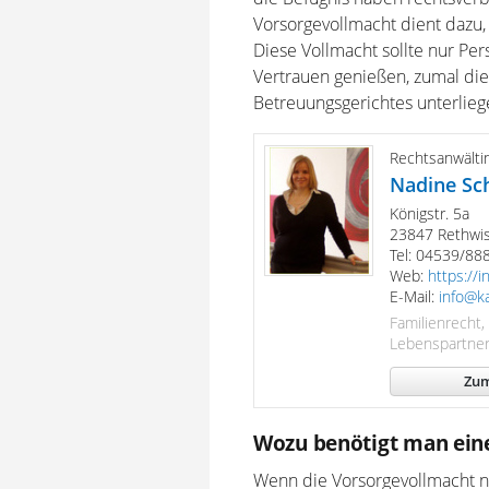
Vorsorgevollmacht dient dazu,
Diese Vollmacht sollte nur Per
Vertrauen genießen, zumal die
Betreuungsgerichtes unterlieg
Rechtsanwälti
Nadine Sc
Königstr. 5a
23847 Rethwi
Tel: 04539/88
Web:
https://i
E-Mail:
info@ka
Familienrecht,
Lebenspartner
Zum
Wozu benötigt man ein
Wenn die Vorsorgevollmacht ni