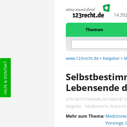
14.39
Themen
www.123recht.de
Ratgeber
M
HILFE & KONTAKT
Selbstbestim
Lebensende d
VON RECHTSANWÄLTIN NADINE S
Ratgeber - Medizinrecht, Arztrecht
Mehr zum Thema:
Medizinrec
Vorsorge
,