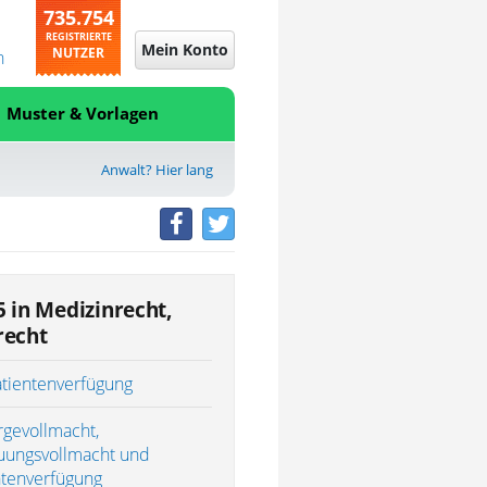
735.754
REGISTRIERTE
Mein Konto
NUTZER
n
Muster & Vorlagen
Anwalt? Hier lang
5 in Medizinrecht,
recht
atientenverfügung
rgevollmacht,
uungsvollmacht und
ntenverfügung