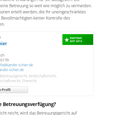
 eine Betreuung so weit wie möglich zu vermeiden.
sonen erteilt werden, die Ihr uneingeschränktes
 Bevollmächtigten keiner Kontrolle des
en.
n
PARTNER
SEIT 2013
hier
sch
85170
nfo@kanzlei-schier.de
nzlei-schier.de
 Betreuungsrecht, Kindschaftsrecht,
schaftsrecht, Eherecht
 Profil
e Betreuungsverfügung?
cht reicht, wird das Betreuungsgericht auf