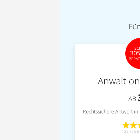
Für
SC
305
BERA
Anwalt on
AB
Rechtssichere Antwort in 
123.876 B