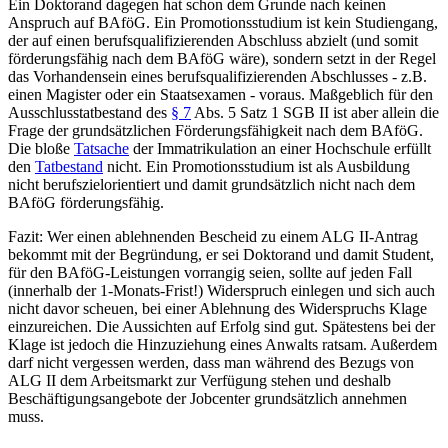
Ein Doktorand dagegen hat schon dem Grunde nach keinen
Anspruch auf BAföG. Ein Promotionsstudium ist kein Studiengang,
der auf einen berufsqualifizierenden Abschluss abzielt (und somit
förderungsfähig nach dem BAföG wäre), sondern setzt in der Regel
das Vorhandensein eines berufsqualifizierenden Abschlusses - z.B.
einen Magister oder ein Staatsexamen - voraus. Maßgeblich für den
Ausschlusstatbestand des
§ 7
Abs. 5 Satz 1 SGB II ist aber allein die
Frage der grundsätzlichen Förderungsfähigkeit nach dem BAföG.
Die bloße
Tatsache
der Immatrikulation an einer Hochschule erfüllt
den
Tatbestand
nicht. Ein Promotionsstudium ist als Ausbildung
nicht berufszielorientiert und damit grundsätzlich nicht nach dem
BAföG förderungsfähig.
Fazit: Wer einen ablehnenden Bescheid zu einem ALG II-Antrag
bekommt mit der Begründung, er sei Doktorand und damit Student,
für den BAföG-Leistungen vorrangig seien, sollte auf jeden Fall
(innerhalb der 1-Monats-Frist!) Widerspruch einlegen und sich auch
nicht davor scheuen, bei einer Ablehnung des Widerspruchs Klage
einzureichen. Die Aussichten auf Erfolg sind gut. Spätestens bei der
Klage ist jedoch die Hinzuziehung eines Anwalts ratsam. Außerdem
darf nicht vergessen werden, dass man während des Bezugs von
ALG II dem Arbeitsmarkt zur Verfügung stehen und deshalb
Beschäftigungsangebote der Jobcenter grundsätzlich annehmen
muss.