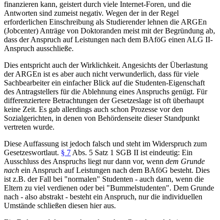
finanzieren kann, geistert durch viele Internet-Foren, und die
Antworten sind zumeist negativ. Wegen der in der Regel
erforderlichen Einschreibung als Studierender lehnen die ARGEn
(Jobcenter) Anträge von Doktoranden meist mit der Begründung ab,
dass der Anspruch auf Leistungen nach dem BAföG einen ALG II-
Anspruch ausschließe.
Dies entspricht auch der Wirklichkeit. Angesichts der Überlastung
der ARGEn ist es aber auch nicht verwunderlich, dass für viele
Sachbearbeiter ein einfacher Blick auf die Studenten-Eigenschaft
des Antragstellers für die Ablehnung eines Anspruchs genügt. Für
differenziertere Betrachtungen der Gesetzeslage ist oft überhaupt
keine Zeit. Es gab allerdings auch schon Prozesse vor den
Sozialgerichten, in denen von Behördenseite dieser Standpunkt
vertreten wurde.
Diese Auffassung ist jedoch falsch und steht im Widerspruch zum
Gesetzeswortlaut.
§ 7
Abs. 5 Satz 1 SGB II ist eindeutig: Ein
Ausschluss des Anspruchs liegt nur dann vor, wenn
dem Grunde
nach
ein Anspruch auf Leistungen nach dem BAföG besteht. Dies
ist z.B. der Fall bei "normalen" Studenten - auch dann, wenn die
Eltern zu viel verdienen oder bei "Bummelstudenten". Dem Grunde
nach - also abstrakt - besteht ein Anspruch, nur die individuellen
Umstände schließen diesen hier aus.