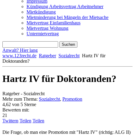
Impressum
Kündigung Arbeitsvertrag Arbeitnehmer
Mietkündigung
Mietminderung bei Mängeln der Mietsache
Mietvertrag Einfamilienhaus
Mietvertrag Wohnung
Untermietvertrag
Anwalt? Hier lang
www.123recht.de
Ratgeber
Sozialrecht
Hartz IV für
Doktoranden?
Hartz IV für Doktoranden?
Ratgeber - Sozialrecht
Mehr zum Thema:
Sozialrecht
,
Promotion
4,62
von 5 Sterne
Bewerten mit:
21
Twittern
Teilen
Teilen
Die Frage, ob man eine Promotion mit "Hartz IV" (richtig: ALG II)