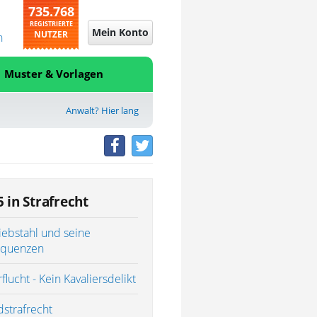
735.768
REGISTRIERTE
Mein Konto
NUTZER
n
Muster & Vorlagen
Anwalt? Hier lang
5 in Strafrecht
iebstahl und seine
equenzen
flucht - Kein Kavaliersdelikt
dstrafrecht