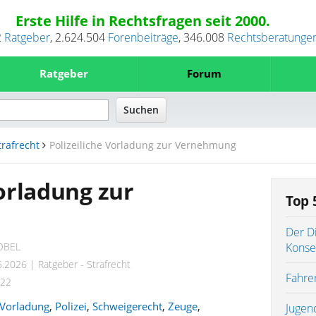
Erste Hilfe in Rechtsfragen seit 2000.
2
Ratgeber
,
2.624.504
Forenbeiträge
,
346.008
Rechtsberatunge
Ratgeber
Forum
trafrecht
Polizeiliche Vorladung zur Vernehmung
Vorladung zur
Top 
Der D
OBEL
Kons
5.2026
|
Ratgeber - Strafrecht
Fahrer
022
Vorladung
,
Polizei
,
Schweigerecht
,
Zeuge
,
Jugen