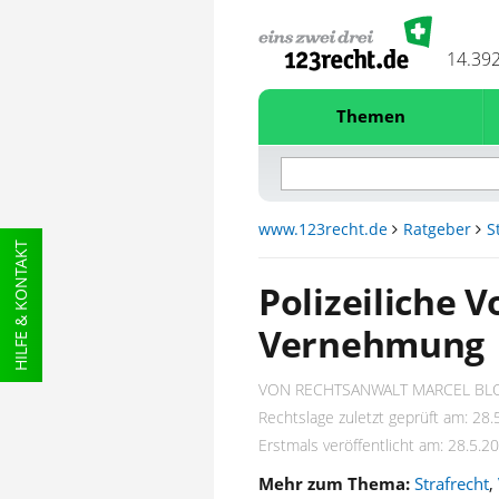
14.39
Themen
www.123recht.de
Ratgeber
S
HILFE & KONTAKT
Polizeiliche 
Vernehmung
VON RECHTSANWALT MARCEL BL
Rechtslage zuletzt geprüft am: 28.
Erstmals veröffentlicht am: 28.5.2
Mehr zum Thema:
Strafrecht
,