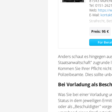
81543 Münch
Tel: 0151-262
Web:
https://w
E-Mail:
kontakt
Strafrecht, Be
Preis: 95 €
Für Bera
Anders schaut es hingegen aus
Staatsanwaltschaft" zugrunde li
Kommen Sie Ihrer Pflicht nich
Polizeibeamte. Dies sollte u
Bei Vorladung als Besc
Was Sie bei einer Vorladung un
Status in dem jeweiligen Ermi
oder als „Beschuldigter" vorgela