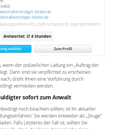
en
16403
ww.strafverteidiger-blobel.de
@strafverteidiger-blobel.de
täubungsmittelrecht, Opferschutzrecht, Jugendstrafrecht
Antwortet: ∅ 4
Stunden
tung wählen
Zum Profil
, wenn der polizeilichen Ladung ein „Auftrag der
egt. Dann sind sie verpflichtet zu erscheinen.
t nach, droht Ihnen eine Vorführung durch
nbedingt vermieden werden.
huldigter sofort zum Anwalt
bedingt noch beachten sollten, ist Ihr aktueller
ttlungsverfahren. Sie werden entweder als „Zeuge"
den. Falls Letzteres der Fall ist, sollten Sie