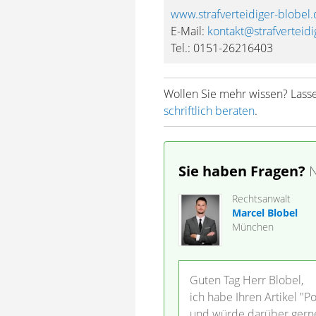
www.strafverteidiger-blobel
E-Mail:
kontakt@strafverteidi
Tel.: 0151-26216403
Wollen Sie mehr wissen? Lasse
schriftlich beraten
.
Sie haben Fragen?
N
Rechtsanwalt
Marcel Blobel
München
Guten Tag Herr Blobel,
ich habe Ihren Artikel "
und würde darüber gerne