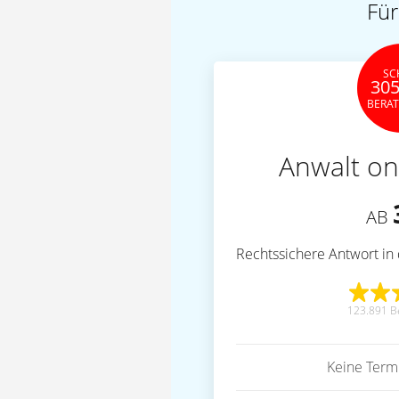
Für
SC
305
BERA
Anwalt on
AB
Rechtssichere Antwort in 
123.891 B
Keine Term