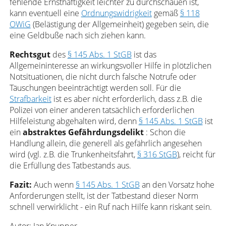
fehlende Ernsthaftigkeit leichter zu durchschauen ist,
kann eventuell eine
Ordnungswidrigkeit
gemäß
§ 118
OWiG
(Belästigung der Allgemeinheit) gegeben sein, die
eine Geldbuße nach sich ziehen kann.
Rechtsgut
des
§ 145 Abs. 1 StGB
ist das
Allgemeininteresse an wirkungsvoller Hilfe in plötzlichen
Notsituationen, die nicht durch falsche Notrufe oder
Täuschungen beeinträchtigt werden soll. Für die
Strafbarkeit
ist es aber nicht erforderlich, dass z.B. die
Polizei von einer anderen tatsächlich erforderlichen
Hilfeleistung abgehalten wird, denn
§ 145 Abs. 1 StGB
ist
ein
abstraktes Gefährdungsdelikt
: Schon die
Handlung allein, die generell als gefährlich angesehen
wird (vgl. z.B. die Trunkenheitsfahrt,
§ 316 StGB
), reicht für
die Erfüllung des Tatbestands aus.
Fazit:
Auch wenn
§ 145 Abs. 1 StGB
an den Vorsatz hohe
Anforderungen stellt, ist der Tatbestand dieser Norm
schnell verwirklicht - ein Ruf nach Hilfe kann riskant sein.