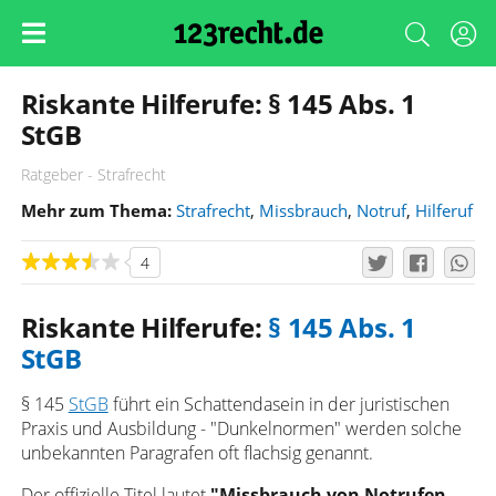
Riskante Hilferufe: § 145 Abs. 1
StGB
Ratgeber - Strafrecht
Mehr zum Thema:
Strafrecht
,
Missbrauch
,
Notruf
,
Hilferuf
4
Riskante Hilferufe:
§ 145 Abs. 1
StGB
§ 145
StGB
führt ein Schattendasein in der juristischen
Praxis und Ausbildung - "Dunkelnormen" werden solche
unbekannten Paragrafen oft flachsig genannt.
Der offizielle Titel lautet
"Missbrauch von Notrufen