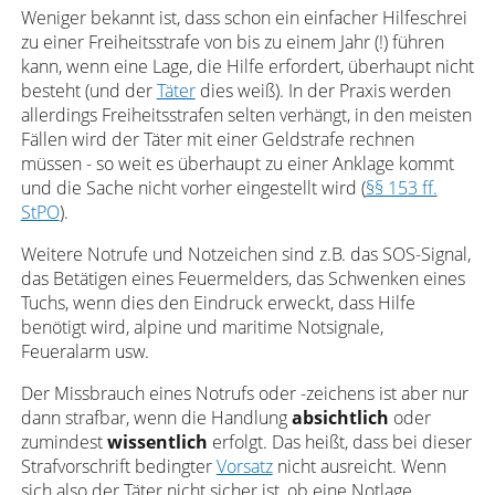
Weniger bekannt ist, dass schon ein einfacher Hilfeschrei
zu einer Freiheitsstrafe von bis zu einem Jahr (!) führen
kann, wenn eine Lage, die Hilfe erfordert, überhaupt nicht
besteht (und der
Täter
dies weiß). In der Praxis werden
allerdings Freiheitsstrafen selten verhängt, in den meisten
Fällen wird der Täter mit einer Geldstrafe rechnen
müssen - so weit es überhaupt zu einer Anklage kommt
und die Sache nicht vorher eingestellt wird (
§§ 153 ff.
StPO
).
Weitere Notrufe und Notzeichen sind z.B. das SOS-Signal,
das Betätigen eines Feuermelders, das Schwenken eines
Tuchs, wenn dies den Eindruck erweckt, dass Hilfe
benötigt wird, alpine und maritime Notsignale,
Feueralarm usw.
Der Missbrauch eines Notrufs oder -zeichens ist aber nur
dann strafbar, wenn die Handlung
absichtlich
oder
zumindest
wissentlich
erfolgt. Das heißt, dass bei dieser
Strafvorschrift bedingter
Vorsatz
nicht ausreicht. Wenn
sich also der Täter nicht sicher ist, ob eine Notlage