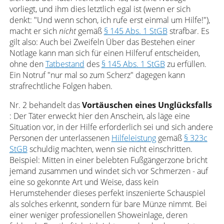
vorliegt, und ihm dies letztlich egal ist (wenn er sich
denkt: "Und wenn schon, ich rufe erst einmal um Hilfe!"),
macht er sich
nicht
gemäß
§ 145 Abs. 1 StGB
strafbar. Es
gilt also: Auch bei Zweifeln Über das Bestehen einer
Notlage kann man sich für einen Hilferuf entscheiden,
ohne den
Tatbestand
des
§ 145 Abs. 1 StGB
zu erfüllen.
Ein Notruf "nur mal so zum Scherz" dagegen kann
strafrechtliche Folgen haben.
Nr. 2 behandelt das
Vortäuschen eines Unglücksfalls
: Der Täter erweckt hier den Anschein, als läge eine
Situation vor, in der Hilfe erforderlich sei und sich andere
Personen der unterlassenen
Hilfeleistung
gemäß
§ 323c
StGB
schuldig machten, wenn sie nicht einschritten.
Beispiel: Mitten in einer belebten Fußgängerzone bricht
jemand zusammen und windet sich vor Schmerzen - auf
eine so gekonnte Art und Weise, dass kein
Herumstehender dieses perfekt inszenierte Schauspiel
als solches erkennt, sondern für bare Münze nimmt. Bei
einer weniger professionellen Showeinlage, deren