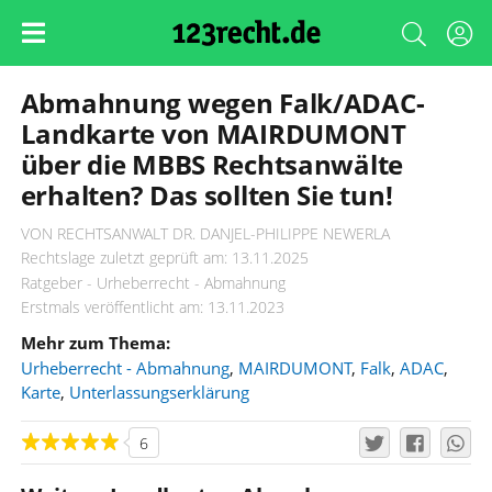
Abmahnung wegen Falk/ADAC-
Landkarte von MAIRDUMONT
über die MBBS Rechtsanwälte
erhalten? Das sollten Sie tun!
VON RECHTSANWALT DR. DANJEL-PHILIPPE NEWERLA
Rechtslage zuletzt geprüft am: 13.11.2025
Ratgeber - Urheberrecht - Abmahnung
Erstmals veröffentlicht am: 13.11.2023
Mehr zum Thema:
Urheberrecht - Abmahnung
,
MAIRDUMONT
,
Falk
,
ADAC
,
Karte
,
Unterlassungserklärung
6