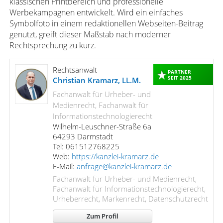
klassischen Printbereich und professionelle
Werbekampagnen entwickelt. Wird ein einfaches
Symbolfoto in einem redaktionellen Webseiten-Beitrag
genutzt, greift dieser Maßstab nach moderner
Rechtsprechung zu kurz.
Rechtsanwalt
PARTNER
SEIT 2025
Christian Kramarz, LL.M.
Fachanwalt für Urheber- und
Medienrecht, Fachanwalt für
Informationstechnologierecht
Wilhelm-Leuschner-Straße 6a
64293 Darmstadt
Tel: 061512768225
Web:
https://kanzlei-kramarz.de
E-Mail:
anfrage@kanzlei-kramarz.de
Fachanwalt für Urheber- und Medienrecht,
Fachanwalt für Informationstechnologierecht,
Urheberrecht, Markenrecht, Datenschutzrecht
Zum Profil