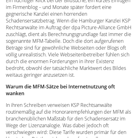
Ein flüchtiger Klick bei der Bildsuche, ein kurzes Einfügen
im Firmenblog – und Monate später fordert eine
gegnerische Kanzlei einen horrenden
Schadensersatzbetrag. Wenn die Hamburger Kanzlei KSP
Rechtsanwälte im Auftrag der dpa Picture-Alliance GmbH
zuschlägt, dient als Berechnungsgrundlage fast immer die
sogenannte MFM-Tabelle. Doch die dort aufgerufenen
Beträge sind für gewöhnliche Webseiten oder Blogs oft
völlig unrealistisch. Viele Webseitenbetreiber fühlen sich
durch die enormen Forderungen in ihrer Existenz
bedroht, obwohl der tatsächliche Marktwert des Bildes
weitaus geringer anzusetzen ist.
Warum die MFM-Sätze bei Internetnutzung oft
wanken
In ihren Schreiben verweisen KSP Rechtsanwälte
routinemäßig auf die Honorarempfehlungen der MFM als
branchenüblichen Maßstab für den Schadensersatz im
Wege der Lizenzanalogie. Was dabei jedoch oft
verschwiegen wird: Diese Tarife wurden primär für den