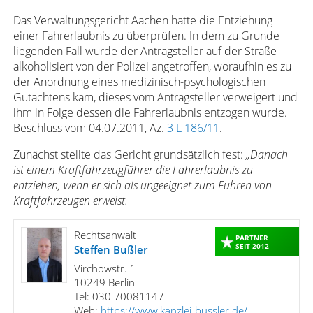
Das Verwaltungsgericht Aachen hatte die Entziehung
einer Fahrerlaubnis zu überprüfen. In dem zu Grunde
liegenden Fall wurde der Antragsteller auf der Straße
alkoholisiert von der Polizei angetroffen, woraufhin es zu
der Anordnung eines medizinisch-psychologischen
Gutachtens kam, dieses vom Antragsteller verweigert und
ihm in Folge dessen die Fahrerlaubnis entzogen wurde.
Beschluss vom 04.07.2011, Az.
3 L 186/11
.
Zunächst stellte das Gericht grundsätzlich fest:
„Danach
ist einem Kraftfahrzeugführer die Fahrerlaubnis zu
entziehen, wenn er sich als ungeeignet zum Führen von
Kraftfahrzeugen erweist.
Rechtsanwalt
PARTNER
SEIT 2012
Steffen Bußler
Virchowstr. 1
10249 Berlin
Tel: 030 70081147
Web:
https://www.kanzlei-bussler.de/