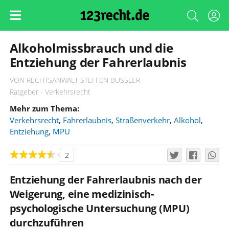
Alkoholmissbrauch und die
Entziehung der Fahrerlaubnis
VON RECHTSANWALT STEFFEN BUSSLER
Ratgeber - Verkehrsrecht
Mehr zum Thema:
Verkehrsrecht
,
Fahrerlaubnis
,
Straßenverkehr
,
Alkohol
,
Entziehung
,
MPU
2
Entziehung der Fahrerlaubnis nach der
Weigerung, eine medizinisch-
psychologische Untersuchung (MPU)
durchzuführen