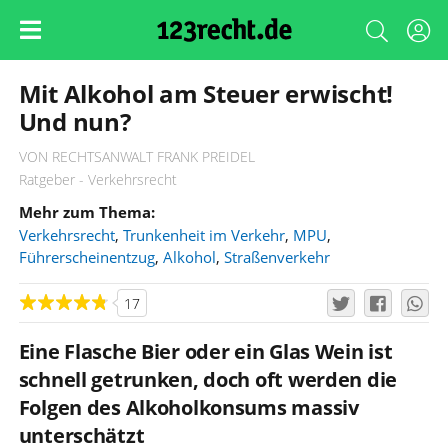
Mit Alkohol am Steuer erwischt!
Und nun?
VON RECHTSANWALT FRANK PREIDEL
Ratgeber - Verkehrsrecht
Mehr zum Thema:
Verkehrsrecht
,
Trunkenheit im Verkehr
,
MPU
,
Führerscheinentzug
,
Alkohol
,
Straßenverkehr
17
Eine Flasche Bier oder ein Glas Wein ist
schnell getrunken, doch oft werden die
Folgen des Alkoholkonsums massiv
unterschätzt