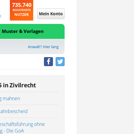
735.740
REGISTRIERTE
Mein Konto
NUTZER
n
Muster & Vorlagen
Anwalt? Hier lang
 in Zivilrecht
ig mahnen
ahnbescheid
eschäftsführung ohne
ag - Die GoA