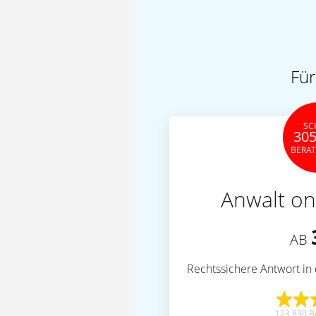
Für
SC
305
BERA
Anwalt on
AB
Rechtssichere Antwort in 
123.830 B