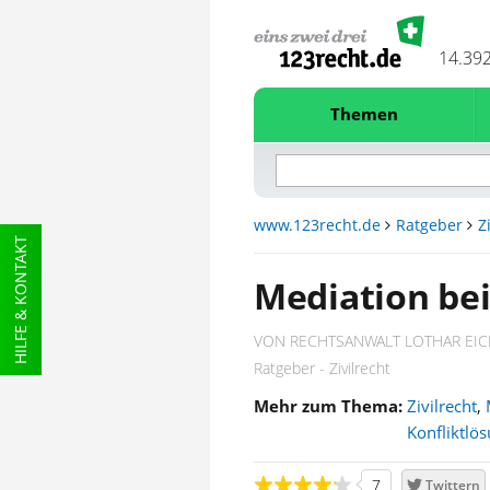
14.39
Themen
www.123recht.de
Ratgeber
Z
HILFE & KONTAKT
Mediation bei
VON RECHTSANWALT LOTHAR EI
Ratgeber - Zivilrecht
Mehr zum Thema:
Zivilrecht
,
Konfliktlö
7
Twittern