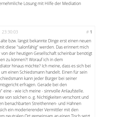
ernehmliche Lösung mit Hilfe der Mediation
 23:30:03
#
1
s alte bzw. längst bekannte Dinge erst einen neuen
t diese "salonfähig" werden. Das erinnert mich
r von der heutigen Gesellschaft scheinbar benötigt
en zu können?! Worauf ich in dem
tor hinaus möchte? Ich meine, dass es sich bei
r" um einen Schiedsmann handelt. Einen für sein
 Schiedsmann kann jeder Bürger bei seiner
tsgericht erfragen. Gerade bei den
" eine - wie ich meine - sinnvolle Anlaufstelle.
te von solchen o. g. Nichtigkeiten verschont und
den benachbarten Streithennen- und Hähnen
sich ein moderierender Vermittler mit den
nem neutralen Ort gemeinsam an einen Tisch setzt.