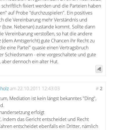
chriftlich fixiert werden und die Parteien haben
en" auf Probe "durchzuspielen". Ein positives
rch die Vereinbarung mehr Verständnis und
r (bzw. Nebenan) zustande kommt. Sollte dann
die Vereinbarung verstoßen, so hat die andere
nz (dem Amtsgericht) gute Chancen ihr Recht zu
ie eine Partei" quasie einen Vertragsbruch
er Schiedsmann - eine vorgeschaltete und gute
, aber dennoch ein alter Hut.
hholz
am 22.10.2011 12:43:03
#
2
tum, Mediation ist kein längst bekanntes "Ding",
id.
inandersetzung erfolgt
, indem das Gericht entscheidet und Recht
ahren entscheidet ebenfalls ein Dritter, nämlich