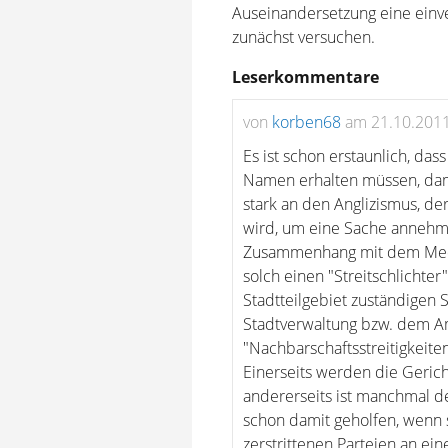
Auseinandersetzung eine einv
zunächst versuchen.
Leserkommentare
von
korben68
am 21.10.2011
Es ist schon erstaunlich, das
Namen erhalten müssen, dami
stark an den Anglizismus, de
wird, um eine Sache annehm
Zusammenhang mit dem Media
solch einen "Streitschlichte
Stadtteilgebiet zuständigen
Stadtverwaltung bzw. dem Am
"Nachbarschaftsstreitigkeiten
Einerseits werden die Gerich
andererseits ist manchmal 
schon damit geholfen, wenn 
zerstrittenen Parteien an ei