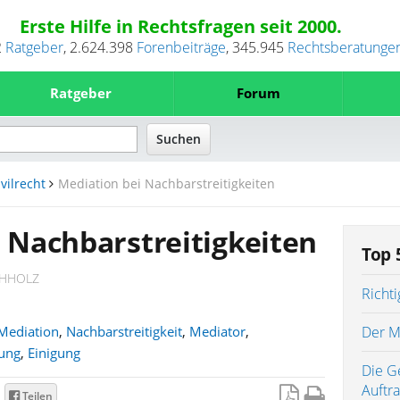
Erste Hilfe in Rechtsfragen seit 2000.
2
Ratgeber
,
2.624.398
Forenbeiträge
,
345.945
Rechtsberatunge
Ratgeber
Forum
ivilrecht
Mediation bei Nachbarstreitigkeiten
 Nachbarstreitigkeiten
Top 5
CHHOLZ
Richt
Mediation
,
Nachbarstreitigkeit
,
Mediator
,
Der M
sung
,
Einigung
Die G
Auftr
Teilen