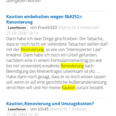
übergeben wurde?
Kaution einbehalten wegen f&#252;r
Renovierung
von
Frank523
Mietrecht
8 Antworten
Leserforum
25.08.2008 18:19
Dann habe ich zwei Dinge geschrieben: Die Tatsache,
dass er mich nicht vor vollendete Tatsachen stellen darf
mit der
Renovierung
, so wie von "interessierter Laie"
erwähnt. Dann habe ich noch ein Urteil gefunden,
nachdem eine in einem Formularmietvertrag (so wie
bei mir verwendet) erwähnte
Renovierung
nach
Beendigung des Mietvertrages unwirksam ist (Az. ...
Habe dann noch gesagt, dass er es mich wissen lassen
soll, wenn er auf eine gerichtliche Außeinandersetzung
verzichten will und mir meine
Kaution
zurück bezahlt.
Kaution,Renovierung und Umzugskosten?
von
ich45
Mietrecht
1 Antwort
Leserforum
31.08.2009 16:30