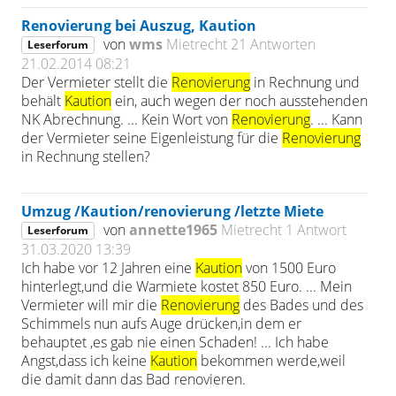
Renovierung bei Auszug, Kaution
von
wms
Mietrecht
21 Antworten
Leserforum
21.02.2014 08:21
Der Vermieter stellt die
Renovierung
in Rechnung und
behält
Kaution
ein, auch wegen der noch ausstehenden
NK Abrechnung. ... Kein Wort von
Renovierung
. ... Kann
der Vermieter seine Eigenleistung für die
Renovierung
in Rechnung stellen?
Umzug /Kaution/renovierung /letzte Miete
von
annette1965
Mietrecht
1 Antwort
Leserforum
31.03.2020 13:39
Ich habe vor 12 Jahren eine
Kaution
von 1500 Euro
hinterlegt,und die Warmiete kostet 850 Euro. ... Mein
Vermieter will mir die
Renovierung
des Bades und des
Schimmels nun aufs Auge drücken,in dem er
behauptet ,es gab nie einen Schaden! ... Ich habe
Angst,dass ich keine
Kaution
bekommen werde,weil
die damit dann das Bad renovieren.