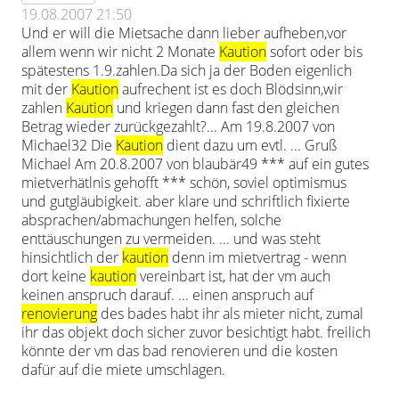
19.08.2007 21:50
Und er will die Mietsache dann lieber aufheben,vor
allem wenn wir nicht 2 Monate
Kaution
sofort oder bis
spätestens 1.9.zahlen.Da sich ja der Boden eigenlich
mit der
Kaution
aufrechent ist es doch Blödsinn,wir
zahlen
Kaution
und kriegen dann fast den gleichen
Betrag wieder zurückgezahlt?... Am 19.8.2007 von
Michael32 Die
Kaution
dient dazu um evtl. ... Gruß
Michael Am 20.8.2007 von blaubär49 *** auf ein gutes
mietverhätlnis gehofft *** schön, soviel optimismus
und gutgläubigkeit. aber klare und schriftlich fixierte
absprachen/abmachungen helfen, solche
enttäuschungen zu vermeiden. ... und was steht
hinsichtlich der
kaution
denn im mietvertrag - wenn
dort keine
kaution
vereinbart ist, hat der vm auch
keinen anspruch darauf. ... einen anspruch auf
renovierung
des bades habt ihr als mieter nicht, zumal
ihr das objekt doch sicher zuvor besichtigt habt. freilich
könnte der vm das bad renovieren und die kosten
dafür auf die miete umschlagen.