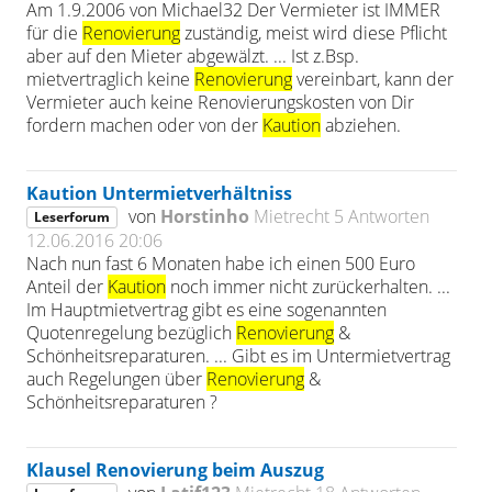
Am 1.9.2006 von Michael32 Der Vermieter ist IMMER
für die
Renovierung
zuständig, meist wird diese Pflicht
aber auf den Mieter abgewälzt. ... Ist z.Bsp.
mietvertraglich keine
Renovierung
vereinbart, kann der
Vermieter auch keine Renovierungskosten von Dir
fordern machen oder von der
Kaution
abziehen.
Kaution Untermietverhältniss
von
Horstinho
Mietrecht
5 Antworten
Leserforum
12.06.2016 20:06
Nach nun fast 6 Monaten habe ich einen 500 Euro
Anteil der
Kaution
noch immer nicht zurückerhalten. ...
Im Hauptmietvertrag gibt es eine sogenannten
Quotenregelung bezüglich
Renovierung
&
Schönheitsreparaturen. ... Gibt es im Untermietvertrag
auch Regelungen über
Renovierung
&
Schönheitsreparaturen ?
Klausel Renovierung beim Auszug