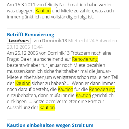
Am 16.3.2011 von felicity Nochmal: ich habe weder
was dagegen,
Kaution
und Miete zu zahlen, was auch
immer pünktlich und vollständig erfolgt ist.
Betrifft Renovierung
von
Dominik13
Mietrecht
24 Antworten
Leserforum
23.12.2006 16:44
Am 25.12.2006 von Dominik13 Trotzdem noch eine
Frage: Da er ja anscheinend auf
Renovierung
besteht,wir aber für Januar noch Miete bezahlen
müsssen,kann ich sicherheitshalber mal die Januar-
Miete einbehalten,um wenigstens schon mal einen Teil
der
Kaution
sicher zu haben? ... Wenn er dann immer
noch darauf besteht, die
Kaution
für die
Renovierung
einzubehalten, dann müßt ihr die
Kaution
gerichtlich
einklagen. ... Setze dem Vermieter eine Frist zur
Auszahlung der
Kaution
.
Kaution einbehalten wegen Streit um