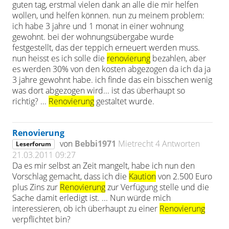
guten tag, erstmal vielen dank an alle die mir helfen
wollen, und helfen können. nun zu meinem problem:
ich habe 3 jahre und 1 monat in einer wohnung
gewohnt. bei der wohnungsübergabe wurde
festgestellt, das der teppich erneuert werden muss.
nun heisst es ich solle die
renovierung
bezahlen, aber
es werden 30% von den kosten abgezogen da ich da ja
3 jahre gewohnt habe. ich finde das ein bisschen wenig
was dort abgezogen wird... ist das überhaupt so
richtig? ...
Renovierung
gestaltet wurde.
Renovierung
von
Bebbi1971
Mietrecht
4 Antworten
Leserforum
21.03.2011 09:27
Da es mir selbst an Zeit mangelt, habe ich nun den
Vorschlag gemacht, dass ich die
Kaution
von 2.500 Euro
plus Zins zur
Renovierung
zur Verfügung stelle und die
Sache damit erledigt ist. ... Nun würde mich
interessieren, ob ich überhaupt zu einer
Renovierung
verpflichtet bin?