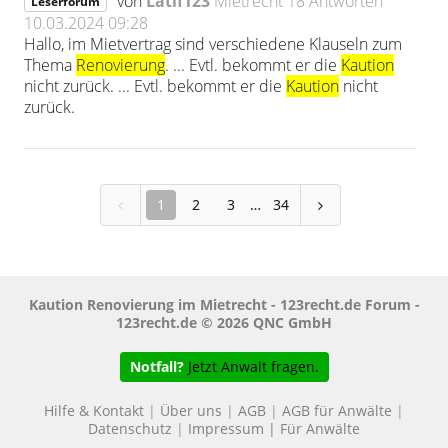
von
Latif123
Mietrecht
18 Antworten
Leserforum
10.03.2024 09:28
Hallo, im Mietvertrag sind verschiedene Klauseln zum
Thema
Renovierung
. ... Evtl. bekommt er die
Kaution
nicht zurück. ... Evtl. bekommt er die
Kaution
nicht
zurück.
1
2
3
34
Kaution Renovierung im Mietrecht - 123recht.de Forum -
123recht.de © 2026 QNC GmbH
Notfall?
Jetzt Anwalt fragen.
Hilfe & Kontakt
|
Über uns
|
AGB
|
AGB für Anwälte
|
Datenschutz
|
Impressum
|
Für Anwälte