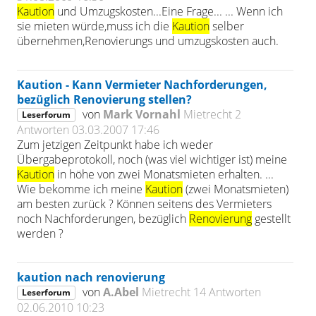
Kaution
und Umzugskosten...Eine Frage... ... Wenn ich
sie mieten würde,muss ich die
Kaution
selber
übernehmen,Renovierungs und umzugskosten auch.
Kaution - Kann Vermieter Nachforderungen,
bezüglich Renovierung stellen?
von
Mark Vornahl
Mietrecht
2
Leserforum
Antworten
03.03.2007 17:46
Zum jetzigen Zeitpunkt habe ich weder
Übergabeprotokoll, noch (was viel wichtiger ist) meine
Kaution
in höhe von zwei Monatsmieten erhalten. ...
Wie bekomme ich meine
Kaution
(zwei Monatsmieten)
am besten zurück ? Können seitens des Vermieters
noch Nachforderungen, bezüglich
Renovierung
gestellt
werden ?
kaution nach renovierung
von
A.Abel
Mietrecht
14 Antworten
Leserforum
02.06.2010 10:23