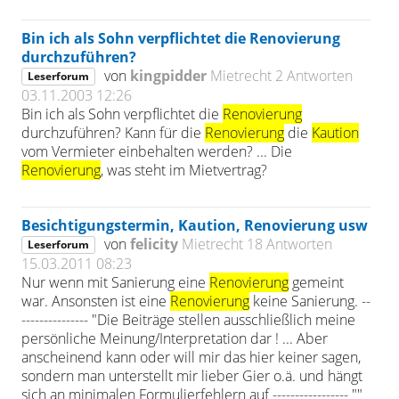
Bin ich als Sohn verpflichtet die Renovierung
durchzuführen?
von
kingpidder
Mietrecht
2 Antworten
Leserforum
03.11.2003 12:26
Bin ich als Sohn verpflichtet die
Renovierung
durchzuführen? Kann für die
Renovierung
die
Kaution
vom Vermieter einbehalten werden? ... Die
Renovierung
, was steht im Mietvertrag?
Besichtigungstermin, Kaution, Renovierung usw
von
felicity
Mietrecht
18 Antworten
Leserforum
15.03.2011 08:23
Nur wenn mit Sanierung eine
Renovierung
gemeint
war. Ansonsten ist eine
Renovierung
keine Sanierung. --
--------------- "Die Beiträge stellen ausschließlich meine
persönliche Meinung/Interpretation dar ! ... Aber
anscheinend kann oder will mir das hier keiner sagen,
sondern man unterstellt mir lieber Gier o.ä. und hängt
sich an minimalen Formulierfehlern auf ----------------- ""