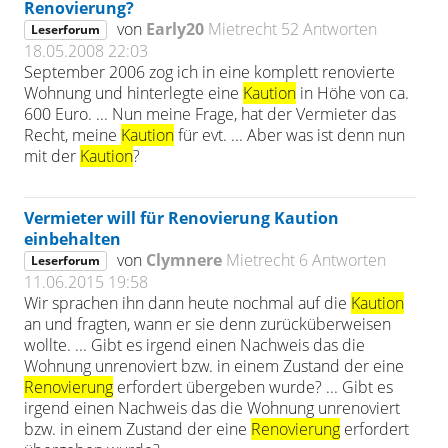
Renovierung?
von
Early20
Mietrecht
52 Antworten
Leserforum
18.05.2008 22:03
September 2006 zog ich in eine komplett renovierte
Wohnung und hinterlegte eine
Kaution
in Höhe von ca.
600 Euro. ... Nun meine Frage, hat der Vermieter das
Recht, meine
Kaution
für evt. ... Aber was ist denn nun
mit der
Kaution
?
Vermieter will für Renovierung Kaution
einbehalten
von
Clymnere
Mietrecht
6 Antworten
Leserforum
11.06.2015 19:58
Wir sprachen ihn dann heute nochmal auf die
Kaution
an und fragten, wann er sie denn zurücküberweisen
wollte. ... Gibt es irgend einen Nachweis das die
Wohnung unrenoviert bzw. in einem Zustand der eine
Renovierung
erfordert übergeben wurde? ... Gibt es
irgend einen Nachweis das die Wohnung unrenoviert
bzw. in einem Zustand der eine
Renovierung
erfordert