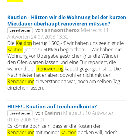
Kaution - Hätten wir die Wohnung bei der kurzen
Mietdauer überhaupt renovieren müssen?
von
annaontherox
Mietrecht
14
Leserforum
Antworten
24.07.2008 13:32
Die
Kaution
betrug 1500,- € wir haben uns geeinigt die
Kaution
jeder zu 50% zu begleichen. ... Wir haben die
Wohnung vor Übergabe gestrichen (nur die Wände)
den Ofen warten lassen und eine Tür repariert, die
während der
Renovierung
kaputt gegangen ist. ... Die
Nachmieter hat er aber, obwohl er nicht mit der
Renovierung
einverstanden war, noch am selben Tag
einziehen lassen.
HILFE! - Kaution auf Treuhandkonto?
von
Gwinni
Mietrecht
10 Antworten
Leserforum
01.09.2006 13:01
Es könnte doch sein, dass er die Kosten der
Renovierung
mit meiner
Kaution
decken will, oder? ...