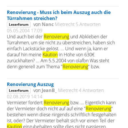
Renovierung - Muss ich beim Auszug auch die
Türrahmen streichen?
von
Nanc
Mietrecht
5 Antworten
Leserforum
05.05.2004 17:09
Und auch bei der
Renovierung
und Abkleben der
Türrahmen, um sie nicht zu überstreichen, haben sich
einfach Lackstücke gelöst. ... Und wenn ja, kann er
darauf hin meine
Kaution
in Höhe von 630€
zurückhalten? ... Am 5.5.2004 von olafbn Was steht
denn generell zum Thema "
Renovierung
" bzw.
Renovierung Auszug
von
JeanB_
Mietrecht
4 Antworten
Leserforum
02.08.2019 14:14
Vermieter fordert
Renovierung
bzw. ... Eigentlich kann
der Vermieter doch nicht auf auf eine "
Renovierung
"
bestehen wenn diese nirgends schriftlich festgehalten
ist, oder? Der Vermieter behält sich vor einen Teil der
Kaution
einzubehalten sollte dies nicht passieren.