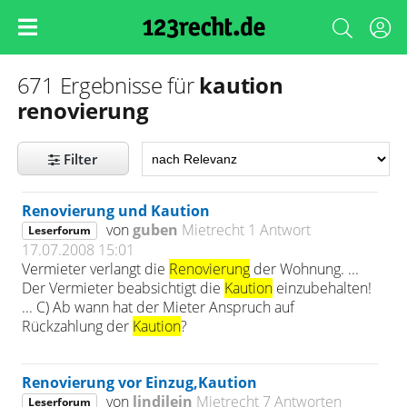
kaution
671 Ergebnisse für
renovierung
Filter
Renovierung und Kaution
von
guben
Mietrecht
1 Antwort
Leserforum
17.07.2008 15:01
Vermieter verlangt die
Renovierung
der Wohnung. ...
Der Vermieter beabsichtigt die
Kaution
einzubehalten!
... C) Ab wann hat der Mieter Anspruch auf
Rückzahlung der
Kaution
?
Renovierung vor Einzug,Kaution
von
lindilein
Mietrecht
7 Antworten
Leserforum