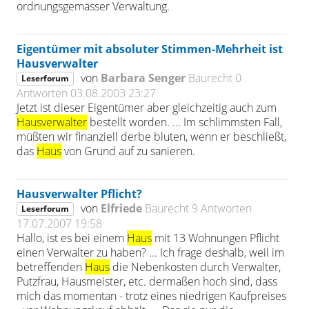
ordnungsgemässer Verwaltung.
Eigentümer mit absoluter Stimmen-Mehrheit ist
Hausverwalter
von
Barbara Senger
Baurecht
0
Leserforum
Antworten
03.08.2003 23:27
Jetzt ist dieser Eigentümer aber gleichzeitig auch zum
Hausverwalter
bestellt worden. ... Im schlimmsten Fall,
müßten wir finanziell derbe bluten, wenn er beschließt,
das
Haus
von Grund auf zu sanieren.
Hausverwalter Pflicht?
von
Elfriede
Baurecht
9 Antworten
Leserforum
17.07.2007 19:58
Hallo, ist es bei einem
Haus
mit 13 Wohnungen Pflicht
einen Verwalter zu haben? ... Ich frage deshalb, weil im
betreffenden
Haus
die Nebenkosten durch Verwalter,
Putzfrau, Hausmeister, etc. dermaßen hoch sind, dass
mich das momentan - trotz eines niedrigen Kaufpreises