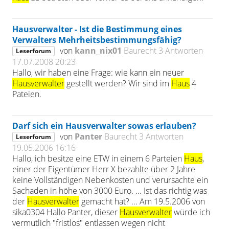
Hausverwalter - Ist die Bestimmung eines
Verwalters Mehrheitsbestimmungsfähig?
von
kann_nix01
Baurecht
3 Antworten
Leserforum
17.07.2008 20:23
Hallo, wir haben eine Frage: wie kann ein neuer
Hausverwalter
gestellt werden? Wir sind im
Haus
4
Pateien.
Darf sich ein Hausverwalter sowas erlauben?
von
Panter
Baurecht
3 Antworten
Leserforum
19.05.2006 16:16
Hallo, ich besitze eine ETW in einem 6 Parteien
Haus
,
einer der Eigentümer Herr X bezahlte über 2 Jahre
keine Vollständigen Nebenkosten und verursachte ein
Sachaden in höhe von 3000 Euro. ... Ist das richtig was
der
Hausverwalter
gemacht hat? ... Am 19.5.2006 von
sika0304 Hallo Panter, dieser
Hausverwalter
würde ich
vermutlich "fristlos" entlassen wegen nicht