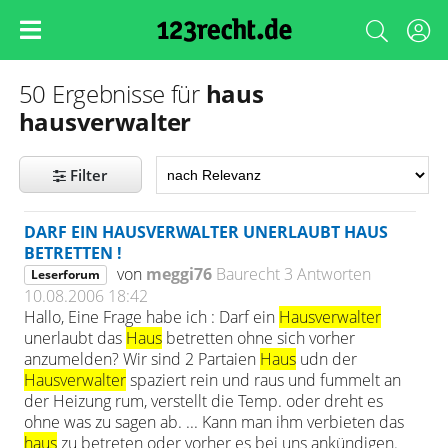
haus
50 Ergebnisse für
hausverwalter
Filter
DARF EIN HAUSVERWALTER UNERLAUBT HAUS
BETRETTEN !
von
meggi76
Baurecht
3 Antworten
Leserforum
10.08.2006 18:42
Hallo, Eine Frage habe ich : Darf ein
Hausverwalter
unerlaubt das
Haus
betretten ohne sich vorher
anzumelden? Wir sind 2 Partaien
Haus
udn der
Hausverwalter
spaziert rein und raus und fummelt an
der Heizung rum, verstellt die Temp. oder dreht es
ohne was zu sagen ab. ... Kann man ihm verbieten das
haus
zu betreten oder vorher es bei uns ankündigen.