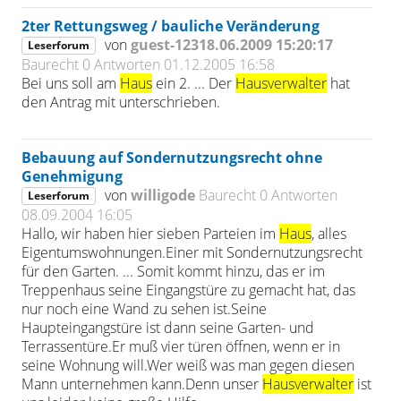
2ter Rettungsweg / bauliche Veränderung
von
guest-12318.06.2009 15:20:17
Leserforum
Baurecht
0 Antworten
01.12.2005 16:58
Bei uns soll am
Haus
ein 2. ... Der
Hausverwalter
hat
den Antrag mit unterschrieben.
Bebauung auf Sondernutzungsrecht ohne
Genehmigung
von
willigode
Baurecht
0 Antworten
Leserforum
08.09.2004 16:05
Hallo, wir haben hier sieben Parteien im
Haus
, alles
Eigentumswohnungen.Einer mit Sondernutzungsrecht
für den Garten. ... Somit kommt hinzu, das er im
Treppenhaus seine Eingangstüre zu gemacht hat, das
nur noch eine Wand zu sehen ist.Seine
Haupteingangstüre ist dann seine Garten- und
Terrassentüre.Er muß vier türen öffnen, wenn er in
seine Wohnung will.Wer weiß was man gegen diesen
Mann unternehmen kann.Denn unser
Hausverwalter
ist