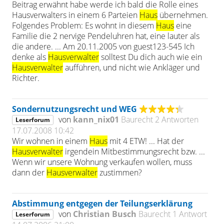
Beitrag erwähnt habe werde ich bald die Rolle eines
Hausverwalters in einem 6 Parteien
Haus
übernehmen.
Folgendes Problem: Es wohnt in diesem
Haus
eine
Familie die 2 nervige Pendeluhren hat, eine lauter als
die andere. ... Am 20.11.2005 von guest123-545 Ich
denke als
Hausverwalter
solltest Du dich auch wie ein
Hausverwalter
aufführen, und nicht wie Ankläger und
Richter.
Sondernutzungsrecht und WEG
von
kann_nix01
Baurecht
2 Antworten
Leserforum
17.07.2008 10:42
Wir wohnen in einem
Haus
mit 4 ETW! ... Hat der
Hausverwalter
irgendein Mitbestimmungsrecht bzw. ...
Wenn wir unsere Wohnung verkaufen wollen, muss
dann der
Hausverwalter
zustimmen?
Abstimmung entgegen der Teilungserklärung
von
Christian Busch
Baurecht
1 Antwort
Leserforum