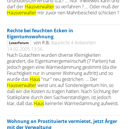
Grundbesitzerverband o.ä.? ... Nur: inwieweit kann und
darf der
Hausverwalter
so verfahren ? ... Oder muß der
Hausverwalter
mir zuvor nen Mahnbescheid schicken ?
Rechte bei feuchten Ecken in
Eigentumswohnung
von
P.B.
Baurecht
4 Antworten
Leserforum
14.02.2005 13:56
Nach Gutachten wurden diverse Kleinigkeiten
geändert, die Eigentümergemeinschaft (7 Partien) hat
jedoch gegen eine Wärmedämmung gestimmt (da die
Feuchtigkeit nur in unserer Wohnung auftritt) und so
wurde das
Haus
"nur" neu gestrichen. ... Der
Hausverwalter
weist uns auf Sondereigentum hin, so
daß wir die Kosten zu tragen hätten. Nach Sichtung der
Statikpläne durch den Sachverständigen, ist jedoch
klar, daß das
Haus
keinerlei Wärmedämmung aufweist.
Wohnung an Prostituierte vermietet, jetzt Ärger
mit der Verwaltung