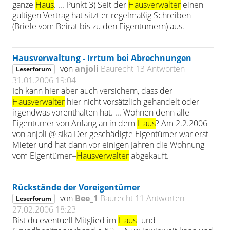
ganze
Haus
. ... Punkt 3) Seit der
Hausverwalter
einen
gültigen Vertrag hat sitzt er regelmäßig Schreiben
(Briefe vom Beirat bis zu den Eigentümern) aus.
Hausverwaltung - Irrtum bei Abrechnungen
von
anjoli
Baurecht
13 Antworten
Leserforum
31.01.2006 19:04
Ich kann hier aber auch versichern, dass der
Hausverwalter
hier nicht vorsätzlich gehandelt oder
irgendwas vorenthalten hat. ... Wohnen denn alle
Eigentümer von Anfang an in dem
Haus
? Am 2.2.2006
von anjoli @ sika Der geschädigte Eigentümer war erst
Mieter und hat dann vor einigen Jahren die Wohnung
vom Eigentümer=
Hausverwalter
abgekauft.
Rückstände der Voreigentümer
von
Bee_1
Baurecht
11 Antworten
Leserforum
27.02.2006 18:23
Bist du eventuell Mitglied im
Haus
- und