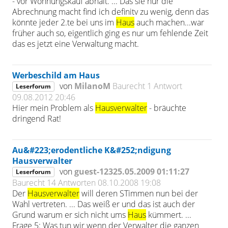
- vor Wohnungskauf abhält. ... Das sie nur die
Abrechnung macht find ich definitv zu wenig, denn das
könnte jeder 2.te bei uns im
Haus
auch machen...war
früher auch so, eigentlich ging es nur um fehlende Zeit
das es jetzt eine Verwaltung macht.
Werbeschild am Haus
von
MilanoM
Baurecht
1 Antwort
Leserforum
09.08.2012 20:46
Hier mein Problem als
Hausverwalter
- bräuchte
dringend Rat!
Au&#223;erodentliche K&#252;ndigung
Hausverwalter
von
guest-12325.05.2009 01:11:27
Leserforum
Baurecht
14 Antworten
08.10.2008 19:08
Der
Hausverwalter
will deren STimmen nun bei der
Wahl vertreten. ... Das weiß er und das ist auch der
Grund warum er sich nicht ums
Haus
kümmert. ...
Frage 5: Was tun wir wenn der Verwalter die ganzen