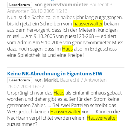
von
genervtvommieter
Baurecht
3
Leserforum
Antworten
08.10.2005 15:13
Nun ist die Sache ca. ein halbes jahr lang gutgegangen,
bis ich jetzt ein Schreiben vom
hausverwalter
bekam
aus dem hervorgeht, dass ich der Mieterin kündigen
muss! ... Am 9.10.2005 von guest123-268 --- editiert
vom Admin Am 9.10.2005 von genervtvommieter Muss
dazu noch sagen, dass im
Haus
also im Erdgeschoss
eine Spielothek ist und eine Kneipe!
Keine NK-Abrechnung in EigentumsETW
von
MarkL
Baurecht
7 Antworten
Leserforum
26.07.2008 16:32
Ursprünglich war das
Haus
als Einfamilienhaus gebaut
worden und daher gibt es außer für den Strom keine
getrennten Zähler. ... Bei zwei Parteien schreibt das
WEG jedoch keinen
Hausverwalter
vor. ... Können die
Nachbarn verpflichtet werden einem
Hausverwalter
zuzustimmen?