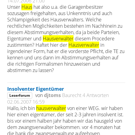
14.07.2006 21:00
Unser
Haus
hat also u.a. die Garagenbesitzer
sozusagen freigehalten, aus Unkenntnis und auch
Schlampigekeit des Hausverwalters. Welche
rechtlichen Möglichkeiten bestehen im Nachhinein zu
diesem Abstimmungsverhalten, da ja beide Parteien,
Eigentümer und
Hausverwalter
diesem Procedere
zustimmten? Haftet hier der
Hausverwalter
in
irgendeiner Form, hat er die vorderste Pflicht, die TE zu
kennen und uns dann im Abstimmungsverhalten auf
die richtigen Formalismen hinzuweisen und
abstimmen zu lassen?
Insolventer Eigentümer
von
djtoms
Baurecht
4 Antworten
Leserforum
02.06.2007 16:59
Hallo, ich bin
hausverwalter
von einer WEG. wir haben
hier einen eigentümer, der seit 2-3 jahren insolvent ist.
bis vor einem halben jahr haben wir das hausgeld von
dem zwangsverwalter bekommen. vor 4 monaten hat
die bank die zwangsverwaltung aufgehoven.