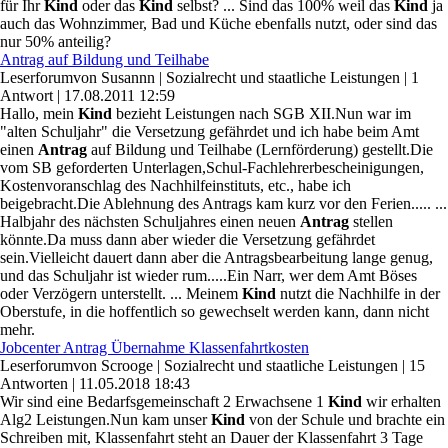
für Ihr
Kind
oder das
Kind
selbst? ... Sind das 100% weil das
Kind
ja
auch das Wohnzimmer, Bad und Küche ebenfalls nutzt, oder sind das
nur 50% anteilig?
Antrag auf Bildung und Teilhabe
Leserforum
von
Susannn
|
Sozialrecht und staatliche Leistungen
|
1
Antwort
|
17.08.2011 12:59
Hallo, mein
Kind
bezieht Leistungen nach SGB XII.Nun war im
"alten Schuljahr" die Versetzung gefährdet und ich habe beim Amt
einen
Antrag
auf Bildung und Teilhabe (Lernförderung) gestellt.Die
vom SB geforderten Unterlagen,Schul-Fachlehrerbescheinigungen,
Kostenvoranschlag des Nachhilfeinstituts, etc., habe ich
beigebracht.Die Ablehnung des Antrags kam kurz vor den Ferien..... ...
Halbjahr des nächsten Schuljahres einen neuen
Antrag
stellen
könnte.Da muss dann aber wieder die Versetzung gefährdet
sein.Vielleicht dauert dann aber die Antragsbearbeitung lange genug,
und das Schuljahr ist wieder rum.....Ein Narr, wer dem Amt Böses
oder Verzögern unterstellt. ... Meinem
Kind
nutzt die Nachhilfe in der
Oberstufe, in die hoffentlich so gewechselt werden kann, dann nicht
mehr.
Jobcenter Antrag Übernahme Klassenfahrtkosten
Leserforum
von
Scrooge
|
Sozialrecht und staatliche Leistungen
|
15
Antworten
|
11.05.2018 18:43
Wir sind eine Bedarfsgemeinschaft 2 Erwachsene 1
Kind
wir erhalten
Alg2 Leistungen.Nun kam unser
Kind
von der Schule und brachte ein
Schreiben mit, Klassenfahrt steht an Dauer der Klassenfahrt 3 Tage