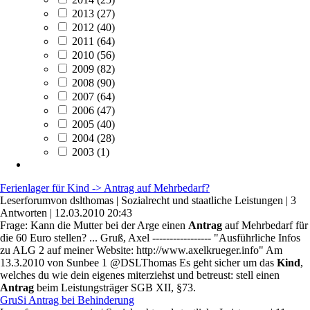
2013
(27)
2012
(40)
2011
(64)
2010
(56)
2009
(82)
2008
(90)
2007
(64)
2006
(47)
2005
(40)
2004
(28)
2003
(1)
Ferienlager für Kind -> Antrag auf Mehrbedarf?
Leserforum
von
dslthomas
|
Sozialrecht und staatliche Leistungen
|
3
Antworten
|
12.03.2010 20:43
Frage: Kann die Mutter bei der Arge einen
Antrag
auf Mehrbedarf für
die 60 Euro stellen? ... Gruß, Axel ----------------- "Ausführliche Infos
zu ALG 2 auf meiner Website: http://www.axelkrueger.info" Am
13.3.2010 von Sunbee 1 @DSLThomas Es geht sicher um das
Kind
,
welches du wie dein eigenes miterziehst und betreust: stell einen
Antrag
beim Leistungsträger SGB XII, §73.
GruSi Antrag bei Behinderung