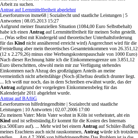
Arbeit zu suchen.
Antrag auf Lernmittelfreiheit abgelehnt
Leserforum
von
itsme68
|
Sozialrecht und staatliche Leistungen
|
5
Antworten
|
08.05.2013 15:27
Aufgrund meiner finanziellen Situation (1084,00 Euro Selbstbehalt)
habe ich einen
Antrag
auf Lernmittelfreiheit für meinen Sohn gestellt.
... (Was selbst mit Kindergeld und theoretischer Unterhaltsforderung
für das
Kind
nicht annäherend erreicht wird) Angerechnet wird für die
Freistellung aber mein theoretisches Gesamteinkommen von 26.351,12
(12 x 2.279,26) minus eine Werbungskostenpauschale von 1000 Euro)
Nach dieser Rechnung hätte ich die Einkommensgrenze um 3.851,12
Euro überschritten, obwohl mein mir zur Verfügung stehendes
Einkommen nach Abzug des großzügigen Anteils an meine
vermeintlich nicht arbeitsfähige (Noch-)Ehefrau deutlich drunter liegt.
... Ich weiß nur noch, das in dem Schreiben erwähnt wurde, das der
Antrag
aufgrund der vorgelegten Einkommensbeleg für das
Kalenderjahr 2011 abgelehnt wurde.
Antrag auf BAföG
Leserforum
von
hilfedringendbitte
|
Sozialrecht und staatliche
Leistungen
|
10 Antworten
|
02.07.2006 17:00
Zu meinem Vater: Mein Vater wohnt in Köln ist verheiratet, aht ein
Kind
und ist selbstständig.Er kommt für die Kosten des Internats
(ca.500Euro auf). ... Mehr wird bei einem
Antrag
auf Schüler-Bafög
meines Erachtens auch nicht rauskommen,
Antrag
würde ich trotzdem
stellen. ... Am 4.7.2006 von hilfedringendbitte Das Problem ist ja das