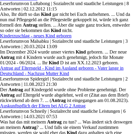
Leserforum
von
Luftabong
|
Sozialrecht und staatliche Leistungen
|
8
Antworten
|
02.12.2012 11:15
Also, Ihr dürft so das
Kind
gar nicht bei Euch aufnehmen. ... Und da
nun mal Pflegegeld an die Pflegestelle gekoppelt ist, würde ich ganz
formell den
Antrag
stellen. ... Aber die sagte ganz trocken, entweder
so oder sie bekommen das
Kind
nicht.
Kinderzuschlag - neues Kind geboren
Leserforum
von
Malsabku
|
Sozialrecht und staatliche Leistungen
|
3
Antworten
|
20.03.2024 13:09
Im Dezember 2024 wurde unser viertes
Kind
geboren. ... Der neue
Antrag
mit 4 Kindern wurde auch genehmigt, jedoch für Monate
01/2024 - 06/2024. ... Ihr
Kind
D ist am XX.12.2023 geboren.
Antrag auf Elterngeld - Kind im Ausland geboren - Vater lange in
Deutschland - Nachzug Mutter Kind
Leserforum
von
Spidergirl
|
Sozialrecht und staatliche Leistungen
|
2
Antworten
|
11.08.2023 21:30
Der
Antrag
auf Kindergeld wurde ohne Probleme genehmigt. Der
Antrag
auf Eltergeld wurde abgelehnt, weil er (Zitat aus dem Brief)
rückwirkend ab dem 7. ... (
Antrag
ist eingegangen am 01.08.2023).
Auskunftspflich der Eltern bei ALG 2 Antrag
Leserforum
von
Schneily
|
Sozialrecht und staatliche Leistungen
|
6
Antworten
|
14.03.2021 07:53
Was hat das mit meinem
Antrag
zu tun? ... Was ändert sich deswegen
an meinem
Antrag
? ... Und falls sie einem Verkauf zustimmen
müssten, werden sie wohl eher das
Kind
dazu anhalten sich eine