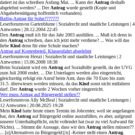
datiert ist das schreiben Anfang Mai. ... Kann der
Antrag
deshalb
abgelehnt werden? ... Der
Antrag
wurde gestellt (Kopie und
Abgabebestätigung hoffentlich vorhanden).
Bafög-Antrag für Sohn???????
Leserforum
von
Gartenblume
|
Sozialrecht und staatliche Leistungen
|
4
Antworten
|
28.12.2004 22:45
Den
Antrag
muß ich für das Jahr 2003 ausfüllen. ... Muß ich denn in
den
Antrag
schreiben, dass ich jetzt mehr verdiene? ... Was will das
liebe
Kind
denn für eine Schule machen?
Antrag auf Kostenbeteil. Klassenfahrt abgelehnt
Leserforum
von
Henzi
|
Sozialrecht und staatliche Leistungen
|
2
Antworten
|
15.06.2008 18:38
Beim Sozialamt wird ein
Antrag
auf Sozialhilfe gestellt, da der UVG
zum Juli 2008 endet. ... Die Unterlagen werden also eingereicht,
gleichzeitig erfolgt ein Anruf beim Amt, dass die 70 Euro bis zum
31.5. überwiesen werden müssen, da das
Kind
sonst nicht mitfahren
darf. Der
Antrag
wurde 2 Wochen vorher eingereicht.
Wer muss Antrag auf Bürgergeld stellen??
Leserforum
von
Ally McBeal
|
Sozialrecht und staatliche Leistungen
|
12 Antworten
|
20.08.2025 19:28
Mein
Kind
hatte heute einen Termin im Jobcenter, weil sie angefangen
hat, den
Antrag
auf Bürgergeld online auszufüllen, es aber, aufgrund
unserer Unterhaltspflicht, nicht vollendet hat (war zu viel Aufwand für
Nichts). ... Stimmt die Aussage, dass wir den
Antrag
stellen müssen??
... [u]Alternativen zu Bürgergeld:[/u] -Keiner stellt einen
Antrag
.