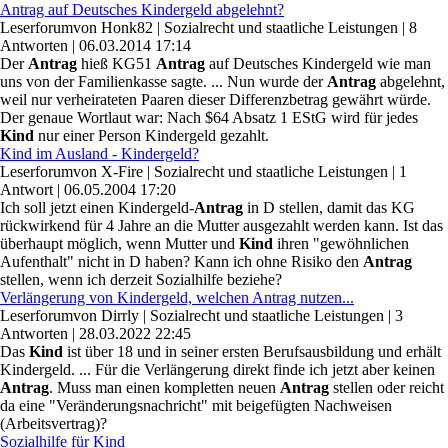
Antrag auf Deutsches Kindergeld abgelehnt?
Leserforum
von
Honk82
|
Sozialrecht und staatliche Leistungen
|
8
Antworten
|
06.03.2014 17:14
Der
Antrag
hieß KG51
Antrag
auf Deutsches Kindergeld wie man
uns von der Familienkasse sagte. ... Nun wurde der
Antrag
abgelehnt,
weil nur verheirateten Paaren dieser Differenzbetrag gewährt würde.
Der genaue Wortlaut war: Nach $64 Absatz 1 EStG wird für jedes
Kind
nur einer Person Kindergeld gezahlt.
Kind im Ausland - Kindergeld?
Leserforum
von
X-Fire
|
Sozialrecht und staatliche Leistungen
|
1
Antwort
|
06.05.2004 17:20
Ich soll jetzt einen Kindergeld-
Antrag
in D stellen, damit das KG
rückwirkend für 4 Jahre an die Mutter ausgezahlt werden kann. Ist das
überhaupt möglich, wenn Mutter und
Kind
ihren "gewöhnlichen
Aufenthalt" nicht in D haben? Kann ich ohne Risiko den
Antrag
stellen, wenn ich derzeit Sozialhilfe beziehe?
Verlängerung von Kindergeld, welchen Antrag nutzen...
Leserforum
von
Dirrly
|
Sozialrecht und staatliche Leistungen
|
3
Antworten
|
28.03.2022 22:45
Das
Kind
ist über 18 und in seiner ersten Berufsausbildung und erhält
Kindergeld. ... Für die Verlängerung direkt finde ich jetzt aber keinen
Antrag
. Muss man einen kompletten neuen
Antrag
stellen oder reicht
da eine "Veränderungsnachricht" mit beigefügten Nachweisen
(Arbeitsvertrag)?
Sozialhilfe für Kind