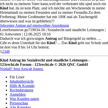
ich nicht zu meinem Vater kann,weil der verheiratet idst ujnd noch ein
Kind
hat, da ist kein Platz, und ich möchte am Wochenende in meine
Heimatstadt zu meinen Freunden und zu meiner Freundin.Zu dem
Freibetrag: Meine Großmutter hat mir 100€ mal als Taschengeld
überwiesen und was ist geblieben??
Jobcenter Antrag auf einstweilige Anordnung
Leserforum
von
go719034-56
|
Sozialrecht und staatliche Leistungen
|
61 Antworten
|
12.06.2025 18:16
Dadurch war ich gezwungen
Antrag
auf Bürgergeld zu stellen. ...
Gibt es denn Unterhalt für das
Kind
? ... Das
Kind
geht zur Schule und
ist dort von 8 bis 14 Uhr betreut.
1
2
3
48
Kind Antrag im Sozialrecht und staatliche Leistungen -
123recht.de Forum - 123recht.de © 2026 QNC GmbH
Notfall?
Jetzt Anwalt fragen.
Für Leser
Inhaltsübersicht
Hilfe & Kontakt
Rechtsberatung
Anmelden
Was Kunden sagen
Presseschau
Alle Ratgeber