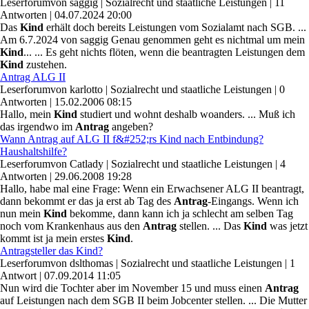
Leserforum
von
saggig
|
Sozialrecht und staatliche Leistungen
|
11
Antworten
|
04.07.2024 20:00
Das
Kind
erhält doch bereits Leistungen vom Sozialamt nach SGB. ...
Am 6.7.2024 von saggig Genau genommen geht es nichtmal um mein
Kind
... ... Es geht nichts flöten, wenn die beantragten Leistungen dem
Kind
zustehen.
Antrag ALG II
Leserforum
von
karlotto
|
Sozialrecht und staatliche Leistungen
|
0
Antworten
|
15.02.2006 08:15
Hallo, mein
Kind
studiert und wohnt deshalb woanders. ... Muß ich
das irgendwo im
Antrag
angeben?
Wann Antrag auf ALG II f&#252;rs Kind nach Entbindung?
Haushaltshilfe?
Leserforum
von
Catlady
|
Sozialrecht und staatliche Leistungen
|
4
Antworten
|
29.06.2008 19:28
Hallo, habe mal eine Frage: Wenn ein Erwachsener ALG II beantragt,
dann bekommt er das ja erst ab Tag des
Antrag
-Eingangs. Wenn ich
nun mein
Kind
bekomme, dann kann ich ja schlecht am selben Tag
noch vom Krankenhaus aus den
Antrag
stellen. ... Das
Kind
was jetzt
kommt ist ja mein erstes
Kind
.
Antragsteller das Kind?
Leserforum
von
dslthomas
|
Sozialrecht und staatliche Leistungen
|
1
Antwort
|
07.09.2014 11:05
Nun wird die Tochter aber im November 15 und muss einen
Antrag
auf Leistungen nach dem SGB II beim Jobcenter stellen. ... Die Mutter