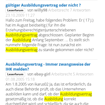
gültiger Ausbildungsvertrag oder nicht ?
von
willy98
Arbeitsrecht
7 Antworten
Leserforum
23.10.2009 11:27
Hallo zum Freitag, habe folgendes Problem: Er ( 17 J.)
hat im August beidseitig ( für ihn die
Erziehungsberechtigten)unterschriebenen
Ausbildungsvertrag
abgeschlossen. Geplanter Beginn
der
Ausbildung
Anfang September. ... Es stellt sich
nunmehr folgende Frage: Ist nun zunächst ein
Ausbildungsvertrag
zu stande gekommen oder nicht?
Ausbildungsvertrag - Immer zwangsweise der
IHK melden?
von
ebay-girl
Arbeitsrecht
5 Antworten
Leserforum
01.08.2005 15:18
Am 1.8.2005 von ikarus02 Ja, das ist erforderlich, da
auch diese Behörde prüft, ob das Unternehmen
ausbilden kann und darf, ob der
Ausbildungsvertrag
gesetzmäßig ist, ob die
Ausbildung
korrekt
durchgeführt wird und schließlich, da sie auch die