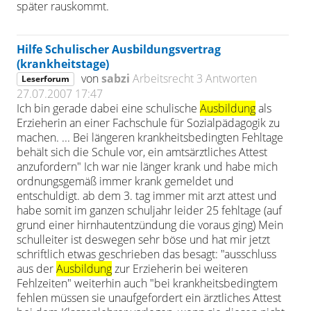
später rauskommt.
Hilfe Schulischer Ausbildungsvertrag
(krankheitstage)
von
sabzi
Arbeitsrecht
3 Antworten
Leserforum
27.07.2007 17:47
Ich bin gerade dabei eine schulische
Ausbildung
als
Erzieherin an einer Fachschule für Sozialpädagogik zu
machen. ... Bei längeren krankheitsbedingten Fehltage
behält sich die Schule vor, ein amtsärztliches Attest
anzufordern" Ich war nie länger krank und habe mich
ordnungsgemäß immer krank gemeldet und
entschuldigt. ab dem 3. tag immer mit arzt attest und
habe somit im ganzen schuljahr leider 25 fehltage (auf
grund einer hirnhautentzündung die voraus ging) Mein
schulleiter ist deswegen sehr böse und hat mir jetzt
schriftlich etwas geschrieben das besagt: "ausschluss
aus der
Ausbildung
zur Erzieherin bei weiteren
Fehlzeiten" weiterhin auch "bei krankheitsbedingtem
fehlen müssen sie unaufgefordert ein ärztliches Attest