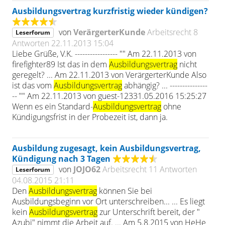
Ausbildungsvertrag kurzfristig wieder kündigen?
von
VerärgerterKunde
Arbeitsrecht
8
Leserforum
Antworten
22.11.2013 15:04
Liebe Grüße, V.K. ----------------- "" Am 22.11.2013 von
firefighter89 Ist das in dem
Ausbildungsvertrag
nicht
geregelt? ... Am 22.11.2013 von VerärgerterKunde Also
ist das vom
Ausbildungsvertrag
abhängig? ... ---------------
-- "" Am 22.11.2013 von guest-12331.05.2016 15:25:27
Wenn es ein Standard-
Ausbildungsvertrag
ohne
Kündigungsfrist in der Probezeit ist, dann ja.
Ausbildung zugesagt, kein Ausbildungsvertrag,
Kündigung nach 3 Tagen
von
JOJO62
Arbeitsrecht
11 Antworten
Leserforum
04.08.2015 21:11
Den
Ausbildungsvertrag
können Sie bei
Ausbildungsbeginn vor Ort unterschreiben... ... Es liegt
kein
Ausbildungsvertrag
zur Unterschrift bereit, der "
Azubi" nimmt die Arbeit auf. ... Am 5.8.2015 von HeHe