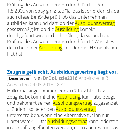
Prüfung des Auszubildenden durchführt. ... Am
1.8.2005 von ebay-girl Zitat: "Ja, das ist erforderlich, da
auch diese Behörde prüft, ob das Unternehmen
ausbilden kann und darf, ob der
Ausbildungsvertrag
gesetzmäßig ist, ob die
Ausbildung
korrekt
durchgeführt wird und schließlich, da sie auch die
Prüfung des Auszubildenden durchführt." Wie ist es
denn bei einer
Ausbildung
, mit der die IHK nichts am
Hut hat.
Zeugnis gefälscht, Ausbildungsvertrag liegt vor.
von
DrDoLittle2016
Arbeitsrecht
3
Leserforum
Antworten
04.08.2016 18:41
Hallo, mal angenommen Person X fälscht sich sein
Zeugnis, bekommt eine
Ausbildung
, kann überzeugen
und bekommt seinen
Ausbildungsvertrag
zugesendet.
... Zudem, sollte er den
Ausbildungsvertrag
unterschreiben, wenn eine Alternative für Ihn nur
Harz4 wäre? ... Der
Ausbildungsvertrag
kann jederzeit
in Zukunft angefochten werden, eben auch, wenn das