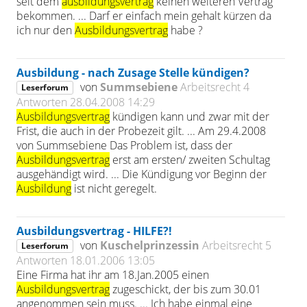
seit dem
ausbildungsvertrag
keinen weiteren Vertrag
bekommen. ... Darf er einfach mein gehalt kürzen da
ich nur den
Ausbildungsvertrag
habe ?
Ausbildung - nach Zusage Stelle kündigen?
von
Summsebiene
Arbeitsrecht
4
Leserforum
Antworten
28.04.2008 14:29
Ausbildungsvertrag
kündigen kann und zwar mit der
Frist, die auch in der Probezeit gilt. ... Am 29.4.2008
von Summsebiene Das Problem ist, dass der
Ausbildungsvertrag
erst am ersten/ zweiten Schultag
ausgehändigt wird. ... Die Kündigung vor Beginn der
Ausbildung
ist nicht geregelt.
Ausbildungsvertrag - HILFE?!
von
Kuschelprinzessin
Arbeitsrecht
5
Leserforum
Antworten
18.01.2006 13:05
Eine Firma hat ihr am 18.Jan.2005 einen
Ausbildungsvertrag
zugeschickt, der bis zum 30.01
angenommen sein muss. ... Ich habe einmal eine