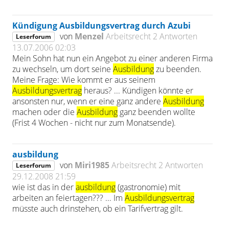
Kündigung Ausbildungsvertrag durch Azubi
von
Menzel
Arbeitsrecht
2 Antworten
Leserforum
13.07.2006 02:03
Mein Sohn hat nun ein Angebot zu einer anderen Firma
zu wechseln, um dort seine
Ausbildung
zu beenden.
Meine Frage: Wie kommt er aus seinem
Ausbildungsvertrag
heraus? ... Kündigen könnte er
ansonsten nur, wenn er eine ganz andere
Ausbildung
machen oder die
Ausbildung
ganz beenden wollte
(Frist 4 Wochen - nicht nur zum Monatsende).
ausbildung
von
Miri1985
Arbeitsrecht
2 Antworten
Leserforum
29.12.2008 21:59
wie ist das in der
ausbildung
(gastronomie) mit
arbeiten an feiertagen??? ... Im
Ausbildungsvertrag
müsste auch drinstehen, ob ein Tarifvertrag gilt.