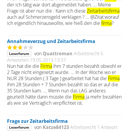
der ich tätig war dort abgemeldet haben. ... Meine
Frage ist aber nun die : Kann ich diese
Zeitarbeitsfirma
auch auf Schmerzensgeld verklagen ? ... @Zitat:worauf
ich eigendlich hinauswollte, wie hieß den die
firma
?
Annahmeverzug und Zeitarbeitsfirma
von
Quattroman
Arbeitsrecht
6
Leserforum
Antworten
19.05.2013 13:57
Nun hat die die
Firma
ihm 7 stunden bezahlt obwohl er
2 Tage nicht eingesetzt wurde. ... In der Woche wo er
NUR 28 Stunden ( 3 Tage ) gearbeitet hat hat die
Firma
ihm 28 Stunden + 7 Stunden bezahlt so das er auf die
35 Stunden kam. ... Wenn nun das LAG anderes
geurteilt hätte dann müsste die
Firma
ja mehr bezahlen
als wie sie Vertraglich verpflichtet ist.
Frage zur Zeitarbeitsfirma
von
Katze84123
Arbeitsrecht
1 Antwort
Leserforum