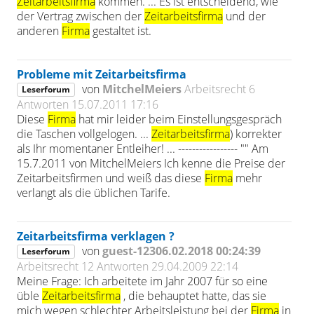
Zeitarbeitsfirma
kommen. ... Es ist entscheidend, wie
der Vertrag zwischen der
Zeitarbeitsfirma
und der
anderen
Firma
gestaltet ist.
Probleme mit Zeitarbeitsfirma
von
MitchelMeiers
Arbeitsrecht
6
Leserforum
Antworten
15.07.2011 17:16
Diese
Firma
hat mir leider beim Einstellungsgespräch
die Taschen vollgelogen. ...
Zeitarbeitsfirma
) korrekter
als Ihr momentaner Entleiher! ... ----------------- "" Am
15.7.2011 von MitchelMeiers Ich kenne die Preise der
Zeitarbeitsfirmen und weiß das diese
Firma
mehr
verlangt als die üblichen Tarife.
Zeitarbeitsfirma verklagen ?
von
guest-12306.02.2018 00:24:39
Leserforum
Arbeitsrecht
12 Antworten
29.04.2009 22:14
Meine Frage: Ich arbeitete im Jahr 2007 für so eine
üble
Zeitarbeitsfirma
, die behauptet hatte, das sie
mich wegen schlechter Arbeitsleistung bei der
Firma
in