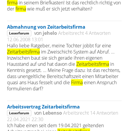
firma
in seinem Briefkasten! Ist das rechtlich richtig von
der
firma
wie muß er sich jetzt verhalten?
Abmahnung von Zeitarbeitsfirma
von
jehelo
Arbeitsrecht
4 Antworten
Leserforum
12.06.2008 13:01
Hallo liebe Ratgeber, meine Tochter jobbt für eine
Zeitarbeitsfirma
im Zweischicht-System auf Abruf. ...
Inzwischen baut sie sich gerade ihren eigenen
Hausstand auf und hat davon die
Zeitarbeitsfirma
in
Kenntnis gesetzt. ... Meine Frage dazu: Ist das rechtens,
dass unengeltliche Bereitschaftszeit einen Mitarbeiter
quasi ans Haus fesselt und die
Firma
einen Anspruch
formulieren darf?
Arbeitsvertrag Zeitarbeitsfirma
von
Lebenso
Arbeitsrecht
14 Antworten
Leserforum
22.04.2021 22:30
Ich habe einen seit dem 19.04.2021 geltenden