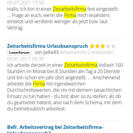
05.07.2021 17:50
Hallo, Ich bin in einer
Zeitarbeitsfirma
fest eingestellt.
... Frage an euch, wenn die
Firma
mich woanders
einsetzt und verdiene weniger als jetzt bzw. laut
Vertrag.
Zeitarbeitsfirma Urlaubsanspruch
von
Jella93
Arbeitsrecht
2 Antworten
Leserforum
09.01.2017 05:30
Ich arbeite derzeit in einer
Zeitarbeitsfirma
Vollzeit 160
Stunden im Monat bei 8 Stunden am Tag a 20 Dienste
und bin schon ein Jahr dort angestellt. ... Anscheinend
arbeitet die
Firma
mit irgendwelchen
Durchschnittswerten, die nix mit deinem tatsächlichen
Einsatz zu tun haben - du bist aber so zu stellen, als ob
du gearbeitet hättest, also nach dem Schema, mit dem
du betriebsüblich arbeitest.
Befr. Arbeitsvertrag bei Zeitarbeitsfirma-