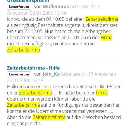
Urlaubsanspruch?
von
Mullemaus
Arbeitsrecht
5
Leserforum
Antworten
03.01.2006 13:14
Ich wurde ab dem 04.10.05 bei einer
Zeitarbeitsfirma
als geringfügig Beschäftigte angestellt, direkt befristet
bis zum 23.12.05. Nun hat mich mein Arbeitgeber
übernommen, so dass ich ab 01.01.06 in der
Firma
direkt beschäftigt bin, nicht mehr über die
Zeitarbeitsfirma
.
Zeitarbeitsfirma - Hilfe
von
Join_Ka
Arbeitsrecht
17 Antworten
Leserforum
22.03.2006 16:58
Hallo zusammen, mein Freund arbeitet seit Okt. 05 bei
einer
Zeitarbeitsfirma
. ... Er hätte bei einer
Firma
übernommen werden können, aber da die
Zeitarbeitsfirma
auf die Kündigungsfrist bestanden hat,
konnte er die Übernahme vorerst mal vergessen. ...
Aber da die
Zeitarbeitsfirma
auf die 2 Wochen bestand
ging das ja nicht.