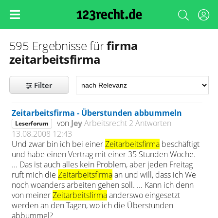
firma
595 Ergebnisse für
zeitarbeitsfirma
Filter
Zeitarbeitsfirma - Überstunden abbummeln
von
Jey
Arbeitsrecht
2 Antworten
Leserforum
13.08.2008 12:43
Und zwar bin ich bei einer
Zeitarbeitsfirma
beschäftigt
und habe einen Vertrag mit einer 35 Stunden Woche.
... Das ist auch alles kein Problem, aber jeden Freitag
ruft mich die
Zeitarbeitsfirma
an und will, dass ich We
noch woanders arbeiten gehen soll. ... Kann ich denn
von meiner
Zeitarbeitsfirma
anderswo eingesetzt
werden an den Tagen, wo ich die Überstunden
abbummel?