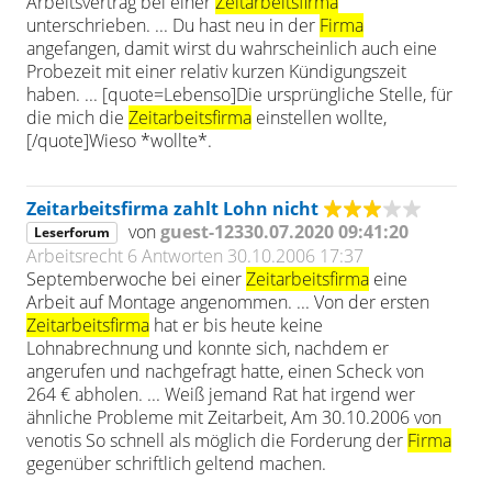
Arbeitsvertrag bei einer
Zeitarbeitsfirma
unterschrieben. ... Du hast neu in der
Firma
angefangen, damit wirst du wahrscheinlich auch eine
Probezeit mit einer relativ kurzen Kündigungszeit
haben. ... [quote=Lebenso]Die ursprüngliche Stelle, für
die mich die
Zeitarbeitsfirma
einstellen wollte,
[/quote]Wieso *wollte*.
Zeitarbeitsfirma zahlt Lohn nicht
von
guest-12330.07.2020 09:41:20
Leserforum
Arbeitsrecht
6 Antworten
30.10.2006 17:37
Septemberwoche bei einer
Zeitarbeitsfirma
eine
Arbeit auf Montage angenommen. ... Von der ersten
Zeitarbeitsfirma
hat er bis heute keine
Lohnabrechnung und konnte sich, nachdem er
angerufen und nachgefragt hatte, einen Scheck von
264 € abholen. ... Weiß jemand Rat hat irgend wer
ähnliche Probleme mit Zeitarbeit, Am 30.10.2006 von
venotis So schnell als möglich die Forderung der
Firma
gegenüber schriftlich geltend machen.