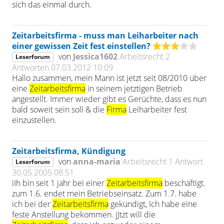
sich das einmal durch.
Zeitarbeitsfirma - muss man Leiharbeiter nach
einer gewissen Zeit fest einstellen?
von
Jessica1602
Arbeitsrecht
2
Leserforum
Antworten
07.03.2012 10:09
Hallo zusammen, mein Mann ist jetzt seit 08/2010 über
eine
Zeitarbeitsfirma
in seinem jetztigen Betrieb
angestellt. Immer wieder gibt es Gerüchte, dass es nun
bald soweit sein soll & die
Firma
Leiharbeiter fest
einzustellen.
Zeitarbeitsfirma, Kündigung
von
anna-maria
Arbeitsrecht
1 Antwort
Leserforum
30.05.2005 08:51
iIh bin seit 1 jahr bei einer
Zeitarbeitsfirma
beschäftigt.
zum 1.6. endet mein Betriebseinsatz. Zum 1.7. habe
ich bei der
Zeitarbeitsfirma
gekündigt, Ich habe eine
feste Anstellung bekommen. jJtzt will die