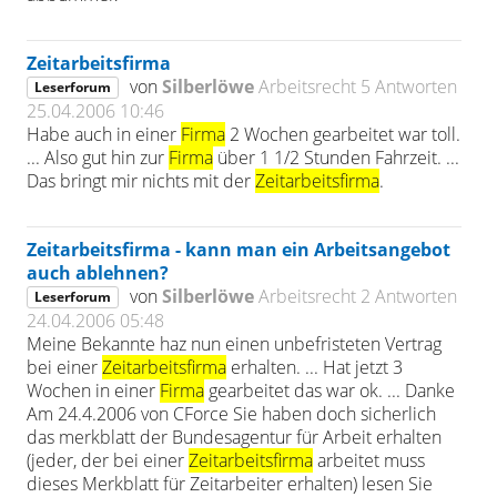
Zeitarbeitsfirma
von
Silberlöwe
Arbeitsrecht
5 Antworten
Leserforum
25.04.2006 10:46
Habe auch in einer
Firma
2 Wochen gearbeitet war toll.
... Also gut hin zur
Firma
über 1 1/2 Stunden Fahrzeit. ...
Das bringt mir nichts mit der
Zeitarbeitsfirma
.
Zeitarbeitsfirma - kann man ein Arbeitsangebot
auch ablehnen?
von
Silberlöwe
Arbeitsrecht
2 Antworten
Leserforum
24.04.2006 05:48
Meine Bekannte haz nun einen unbefristeten Vertrag
bei einer
Zeitarbeitsfirma
erhalten. ... Hat jetzt 3
Wochen in einer
Firma
gearbeitet das war ok. ... Danke
Am 24.4.2006 von CForce Sie haben doch sicherlich
das merkblatt der Bundesagentur für Arbeit erhalten
(jeder, der bei einer
Zeitarbeitsfirma
arbeitet muss
dieses Merkblatt für Zeitarbeiter erhalten) lesen Sie