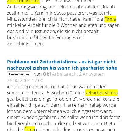
Zeitarbeitsfirma
, dass ich entweder einem
Aufhebungsvertrag, oder einem unbezahlten Urlaub
zustimme. ... Kann mir etwas passieren, was ist mit
Minusstunden, die ich ja nicht habe. kann ´die
Firma
mir keine Arbeit für die 3 Wochen anbieten und sagen
das sind Minusstunden, die sie nicht bezahlt
bekommen. §4 des Tarifvertrages mit
Zeitarbietsfirmen?
Probleme mit Zeitarbeitsfirma - es ist gar nicht
nachzuvollziehen bis wann ich gearbeitet habe
von
Obi
Arbeitsrecht
2 Antworten
Leserforum
26.08.2004 17:00
ich studiere derzeit und habe nun während der
semesterferien ca. 5 wochen für eine
zeitarbeitsfirma
gearbeitet und einige "probleme". werde mal kurz die
einzelnen dinge schildern. 1. an einem freitag wurde
ich von dem unternehmen wo ich eingesetzt war zu
einem kunden gefahren und sollte wenn ich dort fertig
bin feierabend machen. die endzeit war dann 16.45
uhr. die
firma
erkennt allerdings nur einen anspruch